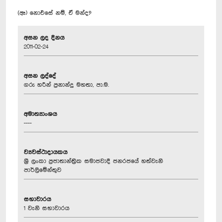
(ඈ) නොඑසේ නම්, ඒ මන්ද?
අසන ලද දිනය
2011-02-24
අසන ලද්දේ
ගරු හරීන් ප්‍රනාන්දු මහතා, පා.ම.
අමාත්‍යාංශය
----
ව්‍යවස්ථාදායකය
ශ්‍රී ලංකා ප්‍රජාතාන්ත්‍රික සමාජවාදී ජනරජයේ හත්වැනි
පාර්ලිමේන්තුව
සභාවාරය
1 වැනි සභාවාරය