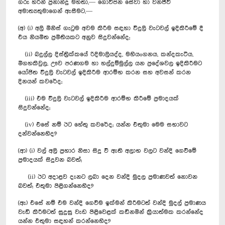
ගරු හරින් ප්‍රනාන්දු මහතා,— ගොවිජන සේවා හා වනජීවී
අමාත්‍යතුමාගෙන් ඇසීමට,—
(අ) (i) අලි මිනිස් ගැටුම අවම කිරීම සඳහා විදුලි වැටවල් ඉදිකිරීමේ දී
එය නියමිත ප්‍රමිතියකට අනුව සිදුවන්නේද;
(ii) බදුල්ල දිස්ත්‍රික්කයේ රිදිමාලියද්ද, මහියංගනය, කන්දකැටිය,
මීගහකිවුල, ඌව පරණගම හා හල්දුම්මුල්ල යන ප්‍රදේශවල ඉදිකිරීමට
යෝජිත විදුලි වැටවල් ඉදිකිරීම ආරම්භ කරන සහ අවසන් කරන
දිනයන් කවරේද;
(iii) එම විදුලි වැටවල් ඉදිකිරීම ආරම්භ කිරීමේ ප්‍රමාදයක්
සිදුවන්නේද;
(iv) එසේ නම් ඊට හේතු කවරේද; යන්න එතුමා මෙම සභාවට
දන්වන්නෙහිද?
(ආ) (i) වල් අලි ප්‍රහාර නිසා සිදු වී ඇති අලාභ වලට වන්දි ගෙවීමේ
ප්‍රමාදයක් සිදුවන බවත්;
(ii) ඊට අදාළව දැනට ලබා දෙන වන්දි මුදල ප්‍රමාණවත් නොවන
බවත්; එතුමා පිළිගන්නෙහිද?
(ඇ) එසේ නම් එම වන්දි ගෙවීම ඉක්මන් කිරීමටත් වන්දි මුදල් ප්‍රමාණය
වැඩි කිරීමටත් සුදුසු වැඩ පිළිවෙළක් කඩිනමින් ක්‍රියාත්මක කරන්නේද
යන්න එතුමා සඳහන් කරන්නෙහිද?