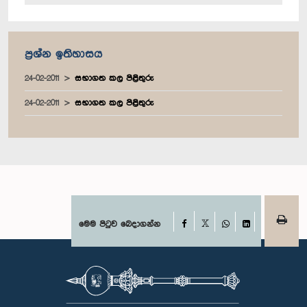
ප්‍රශ්න ඉතිහාසය
24-02-2011
සභාගත කල පිළිතුරු
24-02-2011
සභාගත කල පිළිතුරු
Facebook
මෙම පිටුව බෙදාගන්න
X
WhatsApp
LinkedIn