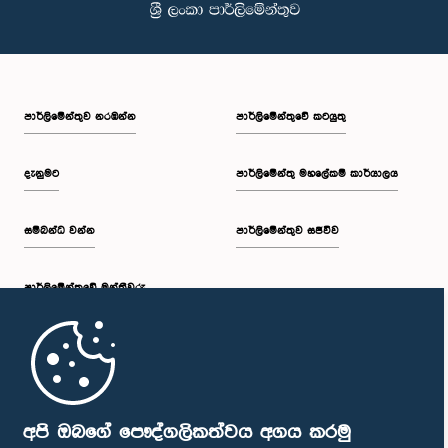
පාර්ලි‌මේන්තුව නරඹන්න
පාර්ලිමේන්තුවේ කටයුතු
දැනුමට
පාර්ලිමේන්තු මහලේකම් කාර්යාලය
සම්බන්ධ වන්න
පාර්ලිමේන්තුව සජීවීව
පාර්ලි‌මේන්තුවේ මන්ත්‍රීවරු
මුල් පිටුව
පාර්ලිමේන්තු ජංගම යෙදුම
අපි ඔබගේ පෞද්ගලිකත්වය අගය කරමු