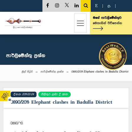
E
|
த
|
මගේ පාර්ලිමේන්තුව
මෙතැනින් පිවිසෙන්න
පාර්ලි‌මේන්තු‌ ප්‍රශ්න
මුල් පිටුව
පාර්ලි‌මේන්තු‌ ප්‍රශ්න
0890/2011: Elephant clashes in Badulla District
දිනය: 2011-02-24
පිළිතුර ලබා දී ඇත
02
0890/2011: Elephant clashes in Badulla District
0890/’10