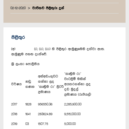
02-12-2020
වාචිකව පිළිතුරු දුන්
පිළිතුර
(අ) (i), (ii), (iii) හි පිළිතුර ඇමුණුමෙහි දක්වා ඇත.
ඇමුණුම පහත දැක්වේ.
ශ්‍රී ලංකා පොලීසිය
‘කෘත්‍රිම රා’
අත්අඩංගුවට
වැටලීම් මඟින්
නඩු
ගන්නා ලද
වර්ෂය
අයකරගන්නා ලද
ගණන
‘කෘත්‍රිම රා’ ලීටර්
දඩ මුදල්
ප්‍රමාණය
ප්‍රමාණය (රුපියල්)
2017
1828
956550.36
2,285,900.00
2018
1641
283624.89
9,515,000.00
2019
03
1507.75
5,000.00