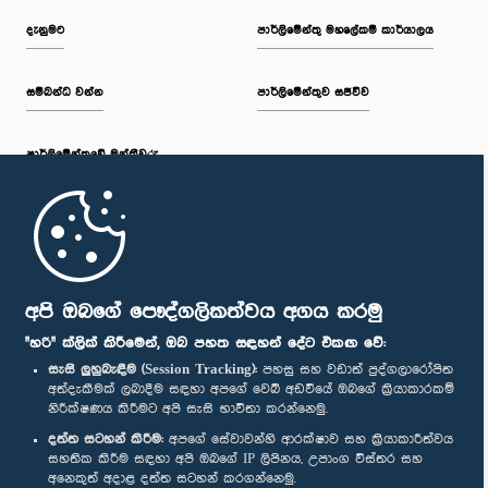
දැනුමට
පාර්ලිමේන්තු මහලේකම් කාර්යාලය
සම්බන්ධ වන්න
පාර්ලිමේන්තුව සජීවීව
පාර්ලි‌මේන්තුවේ මන්ත්‍රීවරු
මුල් පිටුව
පාර්ලිමේන්තු ජංගම යෙදුම
අපි ඔබගේ පෞද්ගලිකත්වය අගය කරමු
"හරි" ක්ලික් කිරීමෙන්, ඔබ පහත සඳහන් දේට එකඟ වේ:
සැසි ලුහුබැඳීම (Session Tracking):
පහසු සහ වඩාත් පුද්ගලාරෝපිත
අත්දැකීමක් ලබාදීම සඳහා අපගේ වෙබ් අඩවියේ ඔබගේ ක්‍රියාකාරකම්
නිරීක්ෂණය කිරීමට අපි සැසි භාවිතා කරන්නෙමු.
අප හා සම්බන්ධ වී සිටින්න :
දත්ත සටහන් කිරීම:
අපගේ සේවාවන්හි ආරක්ෂාව සහ ක්‍රියාකාරීත්වය
සහතික කිරීම සඳහා අපි ඔබගේ IP ලිපිනය, උපාංග විස්තර සහ
අනෙකුත් අදාළ දත්ත සටහන් කරගන්නෙමු.