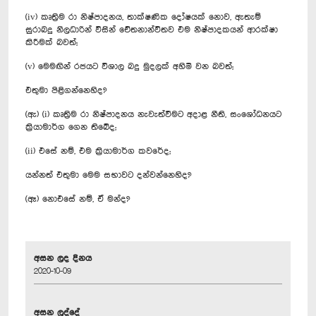
(iv) කෘත්‍රිම රා නිෂ්පාදනය, තාක්ෂණික දෝෂයක් නොව, ඇතැම්
සුරාබදු නිලධාරින් විසින් චේතනාන්විතව එම නිෂ්පාදකයන් ආරක්ෂා
කිරීමක් බවත්;
(v) මෙමඟින් රජයට විශාල බදු මුදලක් අහිමි වන බවත්;
එතුමා පිළිගන්නෙහිද?
(ඇ) (i) කෘත්‍රිම රා නිෂ්පාදනය නැවැත්වීමට අදාළ නීති, සංශෝධනයට
ක්‍රියාමාර්ග ගෙන තිබේද;
(ii) එසේ නම්, එම ක්‍රියාමාර්ග කවරේද;
යන්නත් එතුමා මෙම සභාවට දන්වන්නෙහිද?
(ඈ) නොඑසේ නම්, ඒ මන්ද?
අසන ලද දිනය
2020-10-09
අසන ලද්දේ