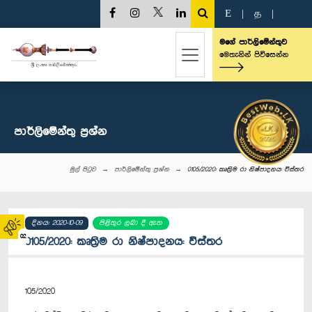
E
|
த
|
මගේ පාර්ලිමේන්තුව
මෙතැනින් පිවිසෙන්න
පාර්ලි‌මේන්තු‌ ප්‍රශ්න
මුල් පිටුව
පාර්ලි‌මේන්තු‌ ප්‍රශ්න
0105/2020: කෘත්‍රිම රා නිෂ්පාදනය: විස්තර
දිනය: 2020-10-09
පිළිතුර ලබා දී ඇත
02
0105/2020: කෘත්‍රිම රා නිෂ්පාදනය: විස්තර
105/2020