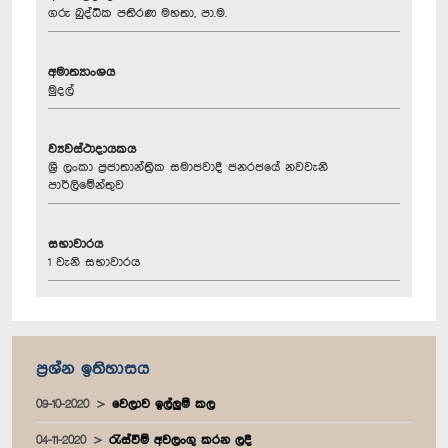
ගරු බුද්ධික පතිරණ මහතා, පා.ම.
අමාත්‍යාංශය
මුදල්
ව්‍යවස්ථාදායකය
ශ්‍රී ලංකා ප්‍රජාතාන්ත්‍රික සමාජවාදී ජනරජයේ නවවැනි
පාර්ලිමේන්තුව
සභාවාරය
1 වැනි සභාවාරය
ප්‍රශ්න ඉතිහාසය
09-10-2020
වෙලාව ඉල්ලුම් කල
04-11-2020
රැස්වීම් අවලංගු කරන ලදී