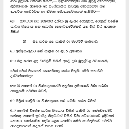
ගරු බුද්ධික පතිරණ මහතා,— අග්‍රාමාත්‍යතුමා සහ මුදල් අමාත්‍යතුමා,
බුද්ධශාසන, ආගමික හා සංස්කෘතික කටයුතු අමාත්‍යතුමා සහ
නාගරික සංවර්ධන හා නිවාස අමාත්‍යතුමාගෙන් ඇසීමට,—
(අ) 2017.01.01 සිට 2019.01.01 දක්වා ශ්‍රී ලංකා පොලීසිය, පොලිස් විශේෂ
කාර්ය බලකාය සහ සුරාබදු දෙපාර්තමේන්තුව යන එක් එක් ආයතන
විසින් —
(i) සිදු කරන ලද කෘත්‍රිම රා වැටලීම් සංඛ්‍යාව;
(ii) අත්අඩංගුවට ගත් කෘත්‍රිම රා ලීටර් ප්‍රමාණය;
(iii) සිදු කරන ලද වැටලීම් මඟින් අයවූ දඩ මුදල්වල වටිනාකම;
වෙන් වෙන් වශයෙන් කොපමණද යන්න එතුමා මෙම සභාවට
දන්වන්නෙහිද?
(ආ) (i) ඇතැම් රා නිෂ්පාදකයන්ට අනුමත ප්‍රමාණයට වඩා ගබඩා
පහසුකම් පවතින බවත්;
(ii) ඔවුන් කෘත්‍රිම රා නිෂ්පාදනය කර ගබඩා කරන බවත්;
(iii) පොලිස් විශේෂ කාර්ය බලකාය විසින් කෘත්‍රිම රා අත්අඩංගුවට
ගත්තද, ඇතැම් සුරාබදු නිලධාරින් විසින් ඒවා අධිකරණයට ඉදිරිපත්
නොකර, තාක්ෂණික දෝෂ ලෙස පෙන්වා සමථ ගාස්තුවකට යටත්ව
වැරදිකරුවන් නිදහස් කරන බවත්;