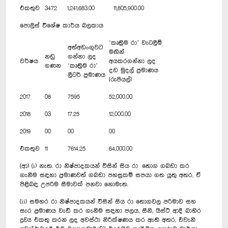
එකතුව
3472
1,241,683.00
11,805,900.00
පොලිස් විශේෂ කාර්ය බලකාය
‘කෘත්‍රිම රා’ වැටලීම්
අත්අඩංගුවට
මඟින්
නඩු
ගන්නා ලද
වර්ෂය
අයකරගන්නා ලද
ගණන
‘කෘත්‍රිම රා’
දඩ මුදල් ප්‍රමාණය
ලීටර් ප්‍රමාණය
(රුපියල්)
2017
08
7595
52,000.00
2018
03
17.25
12,000.00
2019
00
00
00
එකතුව
11
7614.25
64,000.00
(ආ) (i) නැත. රා නිෂ්පාදකයන් විසින් සිය රා තොග ගබඩා කර
ගැනීම සඳහා ප්‍රමාණවත් ගබඩා පහසුකම් සපයා ගත යුතු අතර, ඒ
පිළිබඳ උපරිම සීමාවක් පනවා නොමැත.
(ii) සමහර රා නිෂ්පාදකයන් විසින් සිය රා තොගවල පරිමාව සහ
සැර ප්‍රමාණය වැඩි කර ගැනීම සඳහා ජලය, සීනි, යීස්ට් ආදී බාහිර
ද්‍රව්‍ය එකතු කරන ලද අවස්ථා නිරීක්ෂණය කර ඇති අතර, එවැනි