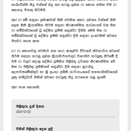
සැබැවින්ම සිදු වන්නේ බදු අය කරනු ලබන රා තොග සමඟ එම රා
තොගද එකතු කිරීමයි.
(ඇ) (i) මේ සඳහා ප්‍රමාණවත් නීති පවතින අතර, අවශ්‍ය වන්නේ නිසි
ලෙස නීති ක්‍රියාත්මක කිරීම සඳහා තීරණාත්මක සාධකයක් වන මහ
රා සම්බන්ධයෙන් වූ දේශීය ප්‍රමිති හඳුන්වා දීමයි. මෙම මහ රා
සම්බන්ධයෙන් වූ දේශීය ප්‍රමිති හඳුන්වා දීම සඳහා දැනටමත් අවශ්‍ය
පියවර ගෙන ඇත.
(ii) රා තොගවල පරිමාව සහ සැර ඇතුළුව ඒවායේ ස්වභාවය වෙනස්
කිරීම සඳහා කරනු ලබන ක්‍රියාමාර්ගවලට එරෙහිව කටයුතු කිරීමේ දී
එම රා වලට අදාළ දේශීය ප්‍රමිතිය පිළිබඳ දර්ශක තීරණාත්මක වේ.
මහ රා පිළිබඳ ප්‍රමිතියක් හඳුන්වා දීම සඳහා සුරාබදු
දෙපාර්තමේන්තුව හා ශ්‍රී ලංකා ප්‍රමිති කාර්යාංශයේ සහභාගිත්වයෙන්
යුතු කමිටුවක් මඟින් අවශ්‍ය කටයුතු සිදු කරගෙන යනු ලැබේ.
(ඈ) පැන නොනඟී.
පිළිතුරු දුන් දිනය
2021-12-02
විසින් පිළිතුරු දෙන ලදී