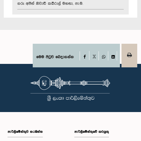
ගරු අජිත් නිවාඩ් කබ්රාල් මහතා, පා.ම.
Facebook
මෙම පිටුව බෙදාගන්න
X
WhatsApp
LinkedIn
පාර්ලි‌මේන්තුව නරඹන්න
පාර්ලිමේන්තුවේ කටයුතු