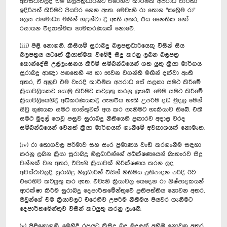
අවස්ථාවලදී එම බලපත්‍රධාරින්ට එරෙහිව කාර්මික අපරාධ වාර්තා
ඉදිරිපත් කිරීමට පියවර ගෙන ඇත. මෙවැනි රා තොග "කෘත්‍රිම රා"
ලෙස ජනමාධ්‍ය මඟින් හදුන්වා දී ඇති අතර, එය නෛතික ‍හෝ
රසායන විද්‍යාත්මක නාමකරණයක් නොවේ.
(iii) පිළි නොගනී. කිසියම් සුරාබදු බලපත්‍රධාරියෙකු විසින් සිය
බලපත්‍රය යටතේ ක්‍රියාත්මක වීමේදී සිදු කරනු ලබන බලපත්‍ර
කොන්දේසි උල්ලංඝනය කිරීම් සම්බන්ධයෙන් ගත යුතු ක්‍රියා මාර්ගය
සුරාබදු ආඥා පනතෙහි 48 හා 56වන වගන්ති මඟින් දක්වා ඇති
අතර, ඒ අනුව එම වැරදි කාර්මික අපරාධ සේ සලකා සමථ කිරීමේ
ක්‍රියාවලියකට යොමු කිරීමට කටයුතු කරනු ලැබේ. මෙම සමථ කිරීමේ
ක්‍රියාවලියෙහිදී අධිකරණයකදී පැනවිය හැකි උපරිම දඩ මුදල මෙන්
සිවු ගුණයක සමථ ගාස්තුවක් අය කර ගැනීමට හැකියාව තිබේ. එකී
සමථ මුදල් ගෙවූ පසුව සුරාබදු නීතියෙහි ප්‍රකාරව අදාළ වරද
සම්බන්ධයෙන් වෙනත් ක්‍රියා මාර්ගයක් ගැනීමේ අවකාශයක් නොමැත.
(iv) රා ‍තොගවල පරිමාව සහ සැර ප්‍රමාණය වැඩි කරගැනීම සඳහා
කරනු ලබන ක්‍රියා සුරාබදු නිලධාරින්ගේ අධීක්ෂණයෙන් බැහැරව සිදු
වන්නක් වන අතර, එවැනි ක්‍රියාවක් නිරීක්ෂණය කරන ලද
අවස්ථාවලදී සුරාබදු නිලධාරින් විසින් නීතිමය ප්‍රතිපාදන පරිදි ඊට
එරෙහිව කටයුතු කර ඇත. එවැනි ක්‍රියාවල යෙදෙන රා නිෂ්පාදකයන්
ආරක්ෂා කිරීම සුරාබදු දෙපාර්තමේන්තුවේ ප්‍රතිපත්තිය නොවන අතර,
ඔවුන්ගේ එම ක්‍රියාවලට එරෙහිව උපරිම නීතිමය පියවර ගැනීමට
දෙපාර්තමේන්තුව විසින් කටයුතු කරනු ලැබේ.
(v) පිළිනොගනී. මෙහිදී රජයට කිසිදු බදු මුදලක් අහිමි නොවන අතර,