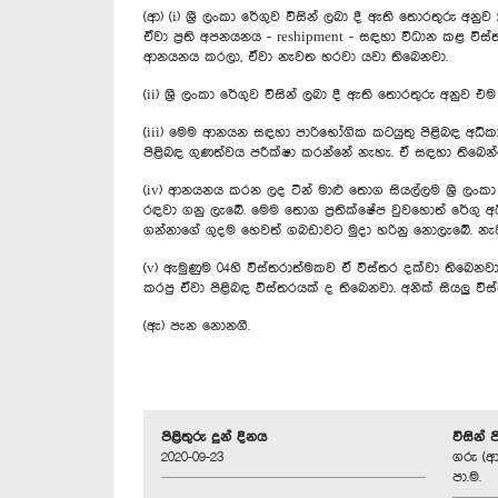
(ආ) (i) ශ්‍රී ලංකා රේගුව විසින් ලබා දී ඇති තොරතුරු 
ඒවා ප්‍රති අපනයනය - reshipment - සඳහා විධාන කළ වි
ආනයනය කරලා, ඒවා නැවත හරවා යවා තිබෙනවා.
(ii) ශ්‍රී ලංකා රේගුව විසින් ලබා දී ඇති තොරතුරු අනු
(iii) මෙම ආනයන සඳහා පාරිභෝගික කටයුතු පිළිබඳ අධිකාර
පිළිබඳ ගුණත්වය පරීක්ෂා කරන්නේ නැහැ. ඒ සඳහා තිබෙන්නේ
(iv) ආනයනය කරන ලද ටින් මාළු තොග සියල්ලම ශ්‍රී ලංක
රඳවා ගනු ලැබේ. මෙම තොග ප්‍රතික්ෂේප වුවහොත් රේගු
ගන්නාගේ ගුදම හෙවත් ගබඩාවට මුදා හරිනු නොලැබේ. නැවත
(v) ඇමුණුම 04හි විස්තරාත්මකව ඒ විස්තර දක්වා තිබෙනව
කරපු ඒවා පිළිබඳ විස්තරයක් ද තිබෙනවා. අනික් සියලු ව
(ඇ) පැන නොනගී.
පිළිතුරු දුන් දිනය
විසින් 
2020-09-23
ගරු (ආ
පා.ම.