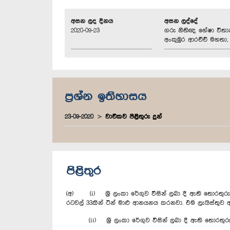
අසන ලද දිනය
අසන ලද්දේ
2020-09-23
ගරු නීතිඥ හේෂා විත
අංකුඹුර ආරච්චි මහතා, 
ප්‍රශ්න ඉතිහාසය
23-09-2020
වාචිකව පිළිතුරු දුන්
පිළිතුර
(අ) (i) ශ්‍රී ලංකා රේගුව විසින් ලබා දී ඇති තොරතුරු 
රටවල් 33කින් ටින් මාළු ආනයනය කරනවා. එම ලැයිස්තුව ඇ
(ii) ශ්‍රී ලංකා රේගුව විසින් ලබා දී ඇති තොරතුරු