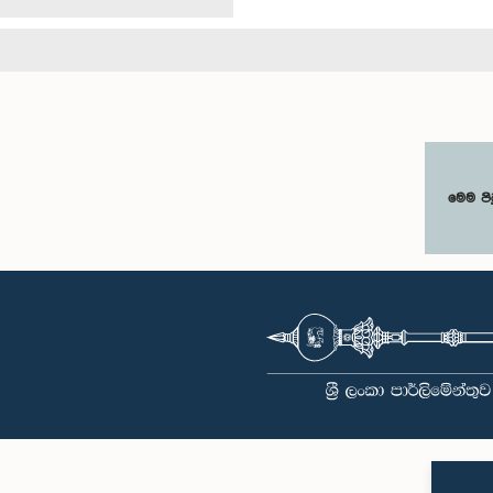
මෙම පි