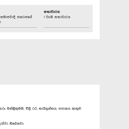
සභාවාරය
්‍රික සමාජවාදී ජනරජයේ
1 වැනි සභාවාරය
ව
මන්ත්‍රීතුමනි, චිලී රට, තායිලන්තය, ජපානය ඇතුළු
ක්වා තිබෙනවා.