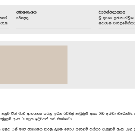
අමාත්‍යාංශය
ව්‍යවස්ථාදායකය
ානගේ
වෙළෙඳ
ශ්‍රී ලංකා ප්‍රජාතාන්ත
පා.ම.
නවවැනි පාර්ලිමේන්තු
අනුව ටින් මාළු ආනයනය කරනු ලබන රටවල් ඇමුණුම් අංක 01හි දක්වා තිබෙනවා. ගරු 
මුණුම් අංක 01 ලෙස ඉදිරිපත් කර තිබෙනවා.
 අනුව ටින් මාළු ආනයනය කරනු ලබන මෙරට සමාගම් විස්තර ඇමුණුම් අංක 02හි ද