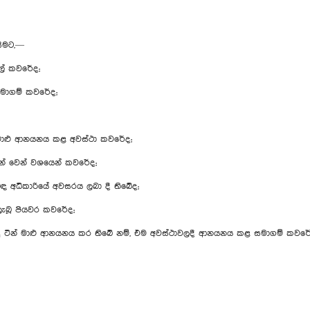
සීමට,—
් කවරේද;
ාගම් කවරේද;
 මාළු ආනයනය කළ අවස්ථා කවරේද;
ෙන් වෙන් වශයෙන් කවරේද;
බඳ අධිකාරියේ අවසරය ලබා දී තිබේද;
ලැබූ පියවර කවරේද;
දුසු ටින් මාළු ආනයනය කර තිබේ නම්, එම අවස්ථාවලදී ආනයනය කළ සමාගම් කවර