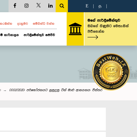
E
|
த
|
මගේ පාර්ලිමේන්තුව
ව නරඹන්න
දැනුමට
සම්බන්ධ වන්න
ඔබගේ ගිණුමට මෙතැනින්
පිවිසෙන්න
ම් කාර්යාලය
පාර්ලිමේන්තුව සජීවීව
න
0002/2020: පරිභෝජනයට නුසුදුසු ටින් මාළු ආනයනය: විස්තර