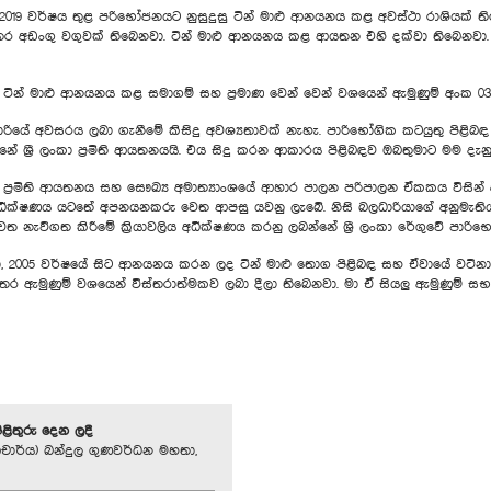
අනුව 2019 වර්ෂය තුළ පරිභෝජනයට නුසුදුසු ටින් මාළු ආනයනය කළ අවස්ථා රාශියක්
ස්තර අඩංගු වගුවක් තිබෙනවා. ටින් මාළු ආනයනය කළ ආයතන එහි දක්වා තිබෙනවා.
ව එම ටින් මාළු ආනයනය කළ සමාගම් සහ ප්‍රමාණ වෙන් වෙන් වශයෙන් ඇමුණුම් අංක 03
ියේ අවසරය ලබා ගැනීමේ කිසිදු අවශ්‍යතාවක් නැහැ. පාරිභෝගික කටයුතු පිළිබඳ 
 ශ්‍රී ලංකා ප්‍රමිති ආයතනයයි. එය සිදු කරන ආකාරය පිළිබඳව ඔබතුමාට මම දැනුම
ා ප්‍රමිති ආයතනය සහ සෞඛ්‍ය අමාත්‍යාංශයේ ආහාර පාලන පරිපාලන ඒකකය විසින
 අධීක්ෂණය යටතේ අපනයනකරු වෙත ආපසු යවනු ලැබේ. නිසි බලධාරියාගේ අනුමැත
 නැව්ගත කිරීමේ ක්‍රියාවලිය අධීක්ෂණය කරනු ලබන්නේ ශ්‍රී ලංකා රේගුවේ පාර
ා, 2005 වර්ෂයේ සිට ආනයනය කරන ලද ටින් මාළු තොග පිළිබඳ සහ ඒවායේ වටිනාකම්
ිස්තර ඇමුණුම් වශයෙන් විස්තරාත්මකව ලබා දීලා තිබෙනවා. මා ඒ සියලු ඇමුණුම් 
පිළිතුරු දෙන ලදී
චාර්ය) බන්දුල ගුණවර්ධන මහතා,