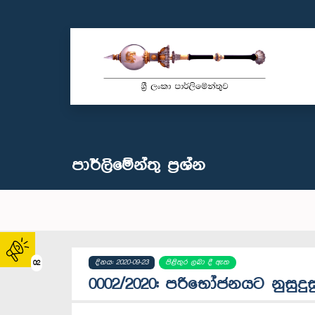
පාර්ලි‌මේන්තු‌ ප්‍රශ්න
දිනය: 2020-09-23
පිළිතුර ලබා දී ඇත
02
0002/2020: පරිභෝජනයට නුසුදු