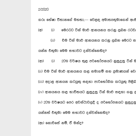
2/2020
ගරු හේෂා විතානගේ මහතා,— වෙළඳ අමාත්‍යතුමාගෙන් ඇ
(අ) (i) මෙරටට ටින් මාළු ආනයනය කරනු ලබන රටවල
(ii) එම ටින් මාළු ආනයනය කරනු ලබන මෙරට සම
යන්න එතුමා මෙම සභාවට දන්වන්නෙහිද?
(ආ) (i) 2019 වර්ෂය තුළ පරිභෝජනයට නුසුදුසු ටින්
(ii) එම ටින් මාළු ආනයනය කළ සමාගම් සහ ප්‍රමාණයන් ව
(iii) අදාළ ආනයන කටයුතු සඳහා පාරිභෝගික කටයුතු පිළි
(iv) ආනයනය කළ භාවිතයට නුසුදුසු ටින් මාළු සඳහා ගනු 
(v) 2019 වර්ෂයට පෙර අවස්ථාවලදී ද පරිභෝජනයට නුසු
යන්නත් එතුමා මෙම සභාවට දන්වන්නෙහිද?
(ඇ) නොඑසේ නම්, ඒ මන්ද?