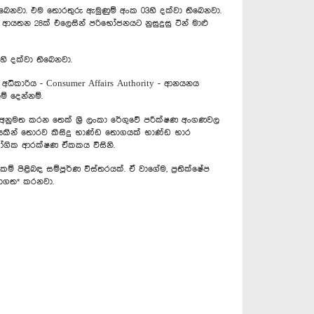
 තිබෙනවා. එම තොරතුරු ඇමුණුම් අංක 03හි දක්වා තිබෙනවා.
 ආයතන 28ක් එලෙසින් පරිභෝජනයට නුසුදුසු ටින් මාළු
හි දක්වා තිබෙනවා.
අධිකාරිය - Consumer Affairs Authority - ආනයනය
් දෙන්නම්.
් අනුමත කරන තෙක් ශ්‍රී ලංකා රේගුවේ පරීක්ෂණ අංගණවල
ියකින් තොරව කිසිදු භාණ්ඩ තොගයක් භාණ්ඩ භාර
ිභෝගික ආරක්ෂණ ඒකකය විසිනි.
 පිළිබඳ සම්පූර්ණ විස්තරයක්. ඒ වාගේම, ප්‍රතික්ෂේප
සභාගත* කරනවා.