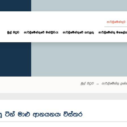
පාර්ලි‌මේන්තු
මුල් පිටුව
පාර්ලි‌මේන්තුවේ මන්ත්‍රීවරු
පාර්ලිමේන්තුවේ කටයුතු
පාර්ලිමේන්තු මහලේක
මුල් පිටුව
පාර්ලි‌මේන්තු‌ ප්‍රශ්
සු ටින් මාළු ආනයනය: විස්තර