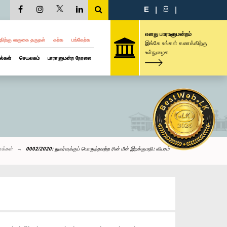
E
|
සි
|
எனது பாராளுமன்றம்
திற்கு வருகை தருதல்
கற்க
பங்கேற்க
இங்கே உங்கள் கணக்கிற்கு
உள்நுழைக
ல்கள்
செயலகம்
பாராளுமன்ற நேரலை
க்கள்
0002/2020: நுகர்வுக்குப் பொருத்தமற்ற ரின் மீன் இறக்குமதி: விபரம்