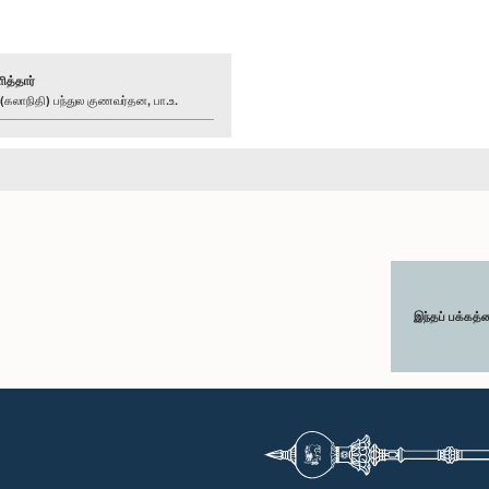
ித்தார்
லாநிதி) பந்துல குணவர்தன, பா.உ.
இந்தப் பக்கத்