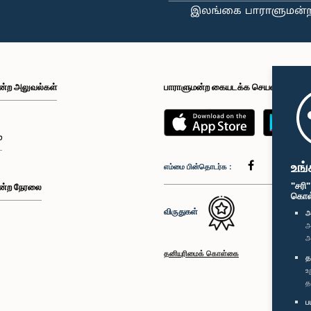
ன்ற அலுவல்கள்
பாராளுமன்ற கையடக்க செயலி
்
உங்
எம்மை பின்தொடர்க :
"சரி
ன்ற நேரலை
கொள்க
விருதுகள்
அ
அ
அ
தனியுரிமைக் கொள்கை
த
உ
த
ப