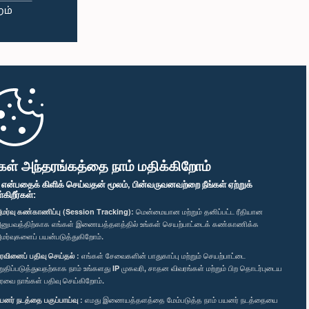
கள் அந்தரங்கத்தை நாம் மதிக்கிறோம்
" என்பதைக் கிளிக் செய்வதன் மூலம், பின்வருவனவற்றை நீங்கள் ஏற்றுக்
ிறீர்கள்:
மர்வு கண்காணிப்பு (Session Tracking):
மென்மையான மற்றும் தனிப்பட்ட ரீதியான
னுபவத்திற்காக எங்கள் இணையத்தளத்தில் உங்கள் செயற்பாட்டைக் கண்காணிக்க
மர்வுகளைப் பயன்படுத்துகிறோம்.
ரவினைப் பதிவு செய்தல் :
எங்கள் சேவைகளின் பாதுகாப்பு மற்றும் செயற்பாட்டை
றுதிப்படுத்துவதற்காக நாம் உங்களது IP முகவரி, சாதன விவரங்கள் மற்றும் பிற தொடர்புடைய
ரவை நாங்கள் பதிவு செய்கிறோம்.
யனர் நடத்தை பகுப்பாய்வு :
எமது இணையத்தளத்தை மேம்படுத்த நாம் பயனர் நடத்தையை