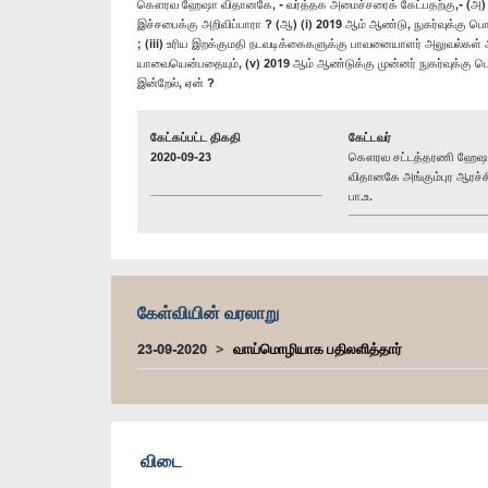
கௌரவ ஹேஷா விதானகே, - வர்த்தக அமைச்சரைக் கேட்பதற்கு,- (அ) (i) இந
இச்சபைக்கு அறிவிப்பாரா ? (ஆ) (i) 2019 ஆம் ஆண்டு, நுகர்வுக்கு ப
; (iii) உரிய இறக்குமதி நடவடிக்கைகளுக்கு பாவனையாளர் அலுவல்கள் அ
யாவையென்பதையும், (v) 2019 ஆம் ஆண்டுக்கு முன்னர் நுகர்வுக்கு பொ
இன்றேல், ஏன் ?
கேட்கப்பட்ட திகதி
கேட்டவர்
2020-09-23
கௌரவ சட்டத்தரணி ஹேஷ
விதானகே அங்கும்புர ஆரச்ச
பா.உ.
கேள்வியின் வரலாறு
23-09-2020
வாய்மொழியாக பதிலளித்தார்
விடை