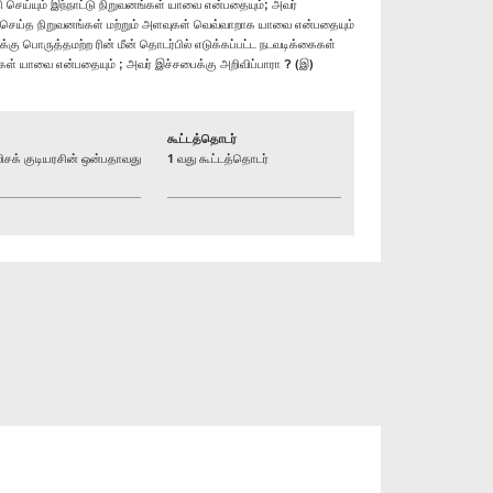
ி செய்யும் இந்நாட்டு நிறுவனங்கள் யாவை என்பதையும்; அவர்
மதி செய்த நிறுவனங்கள் மற்றும் அளவுகள் வெவ்வாறாக யாவை என்பதையும்
கு பொருத்தமற்ற ரின் மீன் தொடர்பில் எடுக்கப்பட்ட நடவடிக்கைகள்
்கள் யாவை என்பதையும் ; அவர் இச்சபைக்கு அறிவிப்பாரா ? (இ)
கூட்டத்தொடர்
க் குடியரசின் ஒன்பதாவது
1 வது கூட்டத்தொடர்