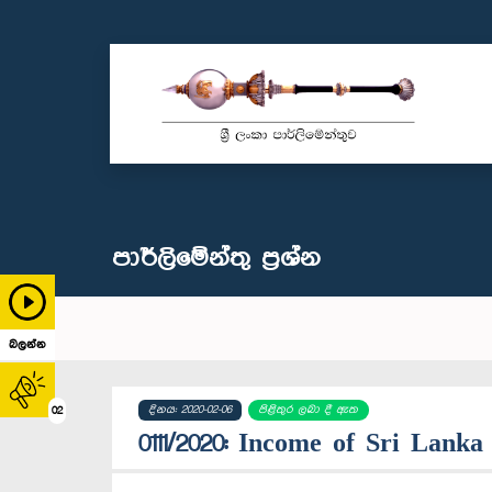
පාර්ලි‌මේන්තු‌ ප්‍රශ්න
බලන්න
දිනය: 2020-02-06
පිළිතුර ලබා දී ඇත
02
0111/2020: Income of Sri Lanka