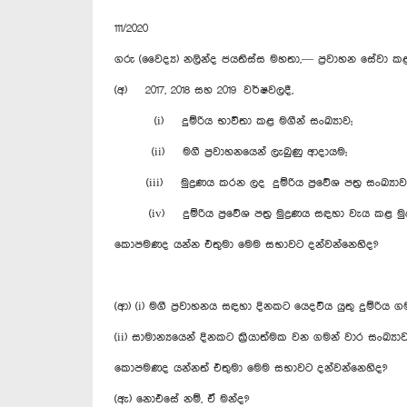
111/2020
ගරු (වෛද්‍ය) නලින්ද ජයතිස්ස මහතා,— ප්‍රවාහන සේවා
(අ) 2017, 2018 සහ 2019 වර්ෂවලදී,
(i) දුම්රිය භාවිතා කළ මගීන් සංඛ්‍යාව;
(ii) මගී ප්‍රවාහනයෙන් ලැබුණු ආදායම;
(iii) මුද්‍රණය කරන ලද දුම්රිය ප්‍රවේශ පත්‍ර සංඛ්‍යාව
(iv) දුම්රිය ප්‍රවේශ පත්‍ර මුද්‍රණය සඳහා වැය කළ මු
කොපමණද යන්න එතුමා මෙම‍ සභාවට දන්වන්නෙහිද?
(ආ) (i) මගී ප්‍රවාහනය සඳහා දිනකට යෙදවිය යුතු දුම්රිය ගම
(ii) සාමාන්‍යයෙන් දිනකට ක්‍රියාත්මක වන ගමන් වාර සංඛ්‍යාව
කොපමණද යන්නත් එතුමා මෙම සභාවට දන්වන්නෙහිද?
(ඇ) නොඑසේ නම්, ඒ මන්ද?