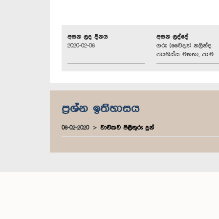
අසන ලද දිනය
අසන ලද්දේ
2020-02-06
ගරු (වෛද්‍ය) නලින්ද
ජයතිස්ස මහතා, පා.ම.
ප්‍රශ්න ඉතිහාසය
06-02-2020
වාචිකව පිළිතුරු දුන්