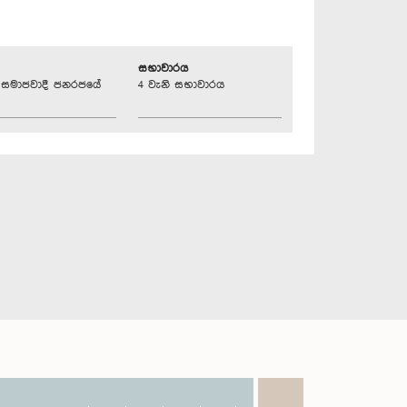
සභාවාරය
්‍රික සමාජවාදී ජනරජයේ
4 වැනි සභාවාරය