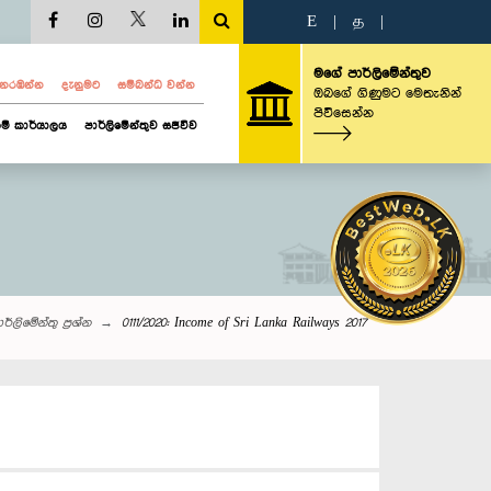
E
|
த
|
මගේ පාර්ලිමේන්තුව
ව නරඹන්න
දැනුමට
සම්බන්ධ වන්න
ඔබගේ ගිණුමට මෙතැනින්
පිවිසෙන්න
ම් කාර්යාලය
පාර්ලිමේන්තුව සජීවීව
ර්ලි‌මේන්තු‌ ප්‍රශ්න
0111/2020: Income of Sri Lanka Railways 2017