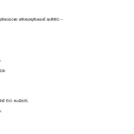
 කළමනාකරණ අමාත්‍යතුමාගෙන් ඇසීමට,—
;
දල;
න් වාර සංඛ්‍යාව;
;