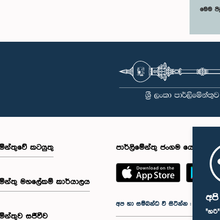
මෙම පි
මේන්තුවේ කටයුතු
පාර්ලිමේන්තු ජංගම යෙදුම
මේන්තු මහලේකම් කාර්යාලය
අප
අප හා සම්බන්ධ වී සිටින්න :
"හරි
මේන්තුව සජීවීව