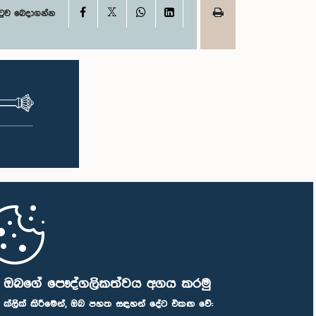
X
Facebook
WhatsApp
LinkedIn
ටුව බෙදාගන්න
ි ඔබගේ පෞද්ගලිකත්වය අගය කරමු
" ක්ලික් කිරීමෙන්, ඔබ පහත සඳහන් දේට එකඟ වේ: