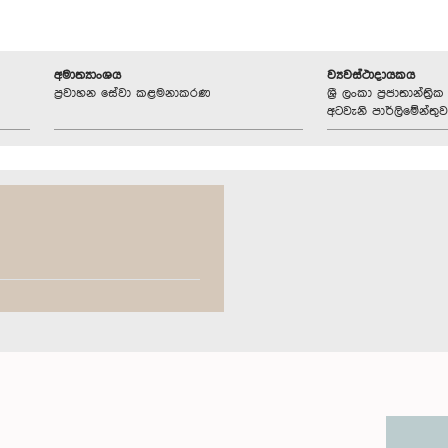
අමාත්‍යාංශය
ව්‍යවස්ථාදායකය
ප්‍රවාහන සේවා කළමනාකරණ
ශ්‍රී ලංකා ප්‍රජාතාන්ත
අටවැනි පාර්ලිමේන්තුව