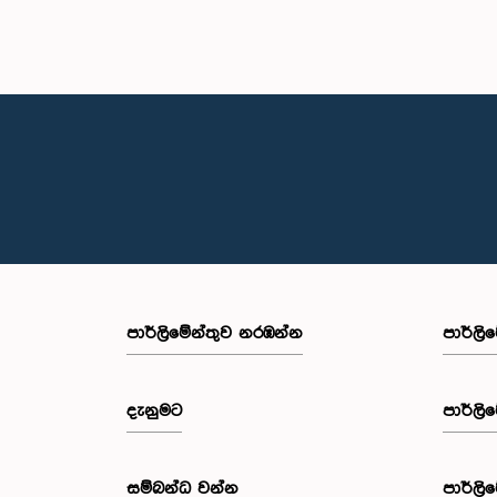
පාර්ලි‌මේන්තුව නරඹන්න
පාර්ලි
දැනුමට
පාර්ලි
සම්බන්ධ වන්න
පාර්ලි