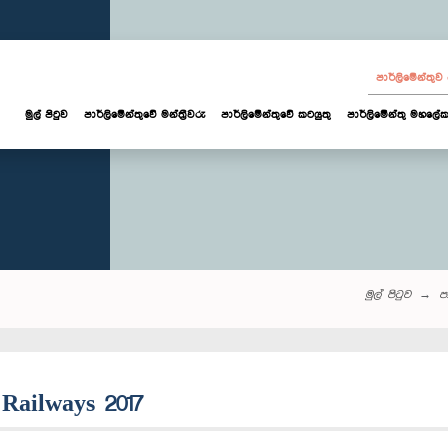
පාර්ලි‌මේන්තු
මුල් පිටුව
පාර්ලි‌මේන්තුවේ මන්ත්‍රීවරු
පාර්ලිමේන්තුවේ කටයුතු
පාර්ලිමේන්තු මහලේක
මුල් පිටුව
පා
 Railways 2017