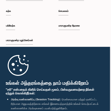
கற்க
செயலகம்
பங்கேற்க
பாராளுமன்ற நேரலை
பாராளுமன்ற உறுப்பினர்கள்
முதற்பக்கம்
பாராளுமன்ற கையடக்க செயலி
உங்கள் அந்தரங்கத்தை நாம் மதிக்கிறோம்
"சரி" என்பதைக் கிளிக் செய்வதன் மூலம், பின்வருவனவற்றை நீங்கள்
ஏற்றுக் கொள்கிறீர்கள்:
அமர்வு கண்காணிப்பு (Session Tracking):
மென்மையான மற்றும் தனிப்பட்ட
ரீதியான அனுபவத்திற்காக எங்கள் இணையத்தளத்தில் உங்கள் செயற்பாட்டைக்
எம்மை பின்தொடர்க :
கண்காணிக்க அமர்வுகளைப் பயன்படுத்துகிறோம்.