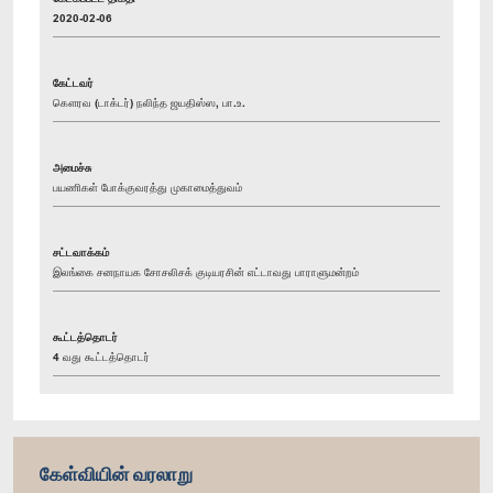
2020-02-06
கேட்டவர்
கௌரவ (டாக்டர்) நலிந்த ஜயதிஸ்ஸ, பா.உ.
அமைச்சு
பயணிகள் போக்குவரத்து முகாமைத்துவம்
சட்டவாக்கம்
இலங்கை சனநாயக சோசலிசக் குடியரசின் எட்டாவது பாராளுமன்றம்
கூட்டத்தொடர்
4 வது கூட்டத்தொடர்
கேள்வியின் வரலாறு