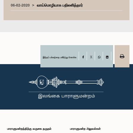
06-02-2020
வாய்மொழியாக பதிலளித்தார்
இந்தப் பக்கத்தை பகிர்ந்து கொள்க
Facebook
X
WhatsApp
LinkedIn
பாராளுமன்றத்திற்கு வருகை தருதல்
பாராளுமன்ற அலுவல்கள்