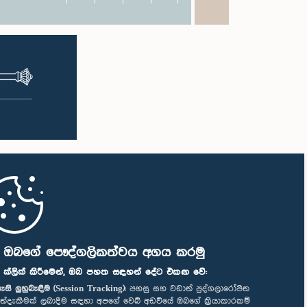
ි ඔබගේ පෞද්ගලිකත්වය අගය කරමු
" ක්ලික් කිරීමෙන්, ඔබ පහත සඳහන් දේට එකඟ වේ:
ැසි ලුහුබැඳීම (Session Tracking):
පහසු සහ වඩාත් පුද්ගලාරෝපිත
ත්දැකීමක් ලබාදීම සඳහා අපගේ වෙබ් අඩවියේ ඔබගේ ක්‍රියාකාරකම්