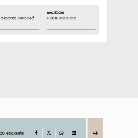
සභාවාරය
්‍රික සමාජවාදී ජනරජයේ
4 වැනි සභාවාරය
X
Facebook
WhatsApp
LinkedIn
ටුව බෙදාගන්න