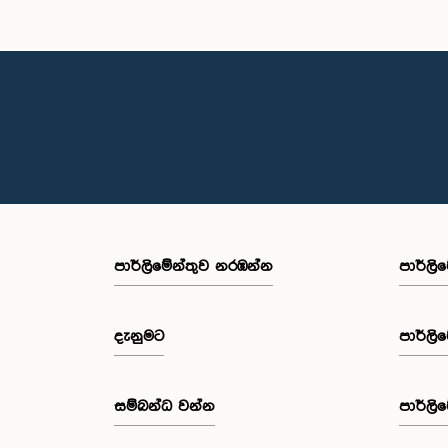
පාර්ලි‌මේන්තුව නරඹන්න
පාර්ලි
දැනුමට
පාර්ලි
සම්බන්ධ වන්න
පාර්ලි