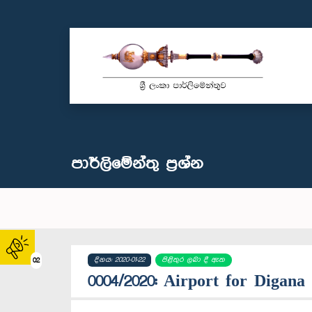
පාර්ලි‌මේන්තු‌ ප්‍රශ්න
දිනය: 2020-01-22
පිළිතුර ලබා දී ඇත
02
0004/2020: Airport for Digana