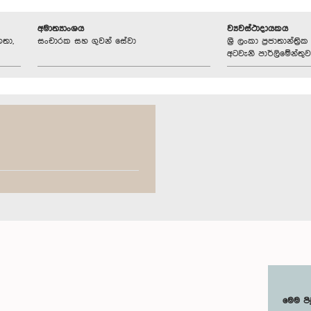
අමාත්‍යාංශය
ව්‍යවස්ථාදායකය
හතා,
සංචාරක සහ ගුවන් සේවා
ශ්‍රී ලංකා ප්‍රජාතාන්ත
අටවැනි පාර්ලිමේන්තුව
මෙම පි