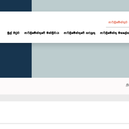
පාර්ලි‌මේන්තු
මුල් පිටුව
පාර්ලි‌මේන්තුවේ මන්ත්‍රීවරු
පාර්ලිමේන්තුවේ කටයුතු
පාර්ලිමේන්තු මහලේක
මු