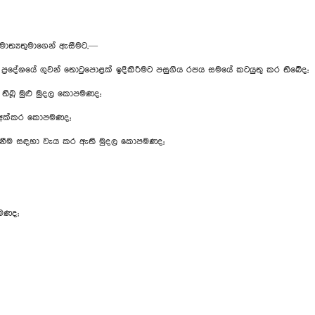
මාත්‍යතුමාගෙන් ඇසීමට,—
 ප්‍රදේශයේ ගුවන් තොටුපොළක් ඉදිකිරීමට පසුගිය රජය සමයේ කටයුතු කර තිබේද;
ිබූ මුළු මුදල කොපමණද;
ණය අක්කර කොපමණද;
 ගැනීම සඳහා වැය කර ඇති මුදල කොපමණද;
පමණද;