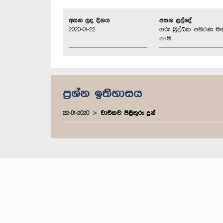
අසන ලද දිනය
අසන ලද්දේ
2020-01-22
ගරු බුද්ධික පතිරණ ම
පා.ම.
ප්‍රශ්න ඉතිහාසය
22-01-2020
වාචිකව පිළිතුරු දුන්