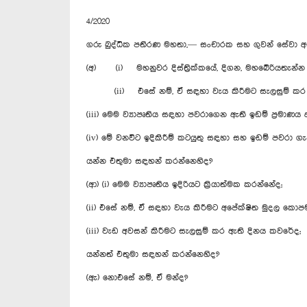
4/2020
ගරු බුද්ධික පතිරණ මහතා,— සංචාරක සහ ගුවන් සේවා අ
(අ) (i) මහනුවර දිස්ත්‍රික්කයේ, දිගන, මහබේරියතැන්න
(ii) එසේ නම්, ඒ සඳහා වැය කිරීමට සැලසුම් කර ත
(iii) මෙම ව්‍යාපෘතිය සඳහා පවරාගෙන ඇති ඉඩම් ප්‍රමා
(iv) මේ වනවිට ඉදිකිරීම් කටයුතු සඳහා සහ ඉඩම් පවරා
යන්න එතුමා සඳහන් කරන්නෙහිද?
(ආ) (i) මෙම ව්‍යාපෘතිය ඉදිරියට ක්‍රියාත්මක කරන්නේද;
(ii) එසේ නම්, ඒ සඳහා වැය කිරීමට අපේක්ෂිත මුදල කො
(iii) වැඩ අවසන් කිරීමට සැලසුම් කර ඇති දිනය කවරේද;
යන්නත් එතුමා සඳහන් කරන්නෙහිද?
(ඇ) නොඑසේ නම්, ඒ මන්ද?