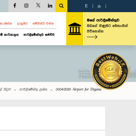
E
|
த
|
මගේ පාර්ලිමේන්තුව
ව නරඹන්න
දැනුමට
සම්බන්ධ වන්න
ඔබගේ ගිණුමට මෙතැනින්
පිවිසෙන්න
ම් කාර්යාලය
පාර්ලිමේන්තුව සජීවීව
ල් පිටුව
පාර්ලි‌මේන්තු‌ ප්‍රශ්න
0004/2020: Airport for Digana