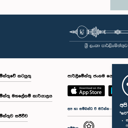
මේන්තුවේ කටයුතු
පාර්ලිමේන්තු ජංගම යෙදුම
මේන්තු මහලේකම් කාර්යාලය
අප
අප හා සම්බන්ධ වී සිටින්න :
"හරි
මේන්තුව සජීවීව
ස
අ