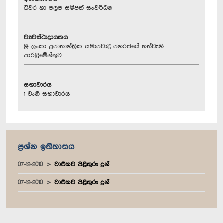
ධීවර හා ජලජ සම්පත් සංවර්ධන
ව්‍යවස්ථාදායකය
ශ්‍රී ලංකා ප්‍රජාතාන්ත්‍රික සමාජවාදී ජනරජයේ හත්වැනි
පාර්ලිමේන්තුව
සභාවාරය
1 වැනි සභාවාරය
ප්‍රශ්න ඉතිහාසය
07-12-2010
වාචිකව පිළිතුරු දුන්
07-12-2010
වාචිකව පිළිතුරු දුන්