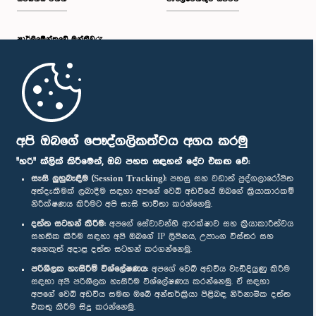
පාර්ලි‌මේන්තුවේ මන්ත්‍රීවරු
මුල් පිටුව
පාර්ලිමේන්තු ජංගම යෙදුම
අපි ඔබගේ පෞද්ගලිකත්වය අගය කරමු
"හරි" ක්ලික් කිරීමෙන්, ඔබ පහත සඳහන් දේට එකඟ වේ:
සැසි ලුහුබැඳීම (Session Tracking):
පහසු සහ වඩාත් පුද්ගලාරෝපිත
අත්දැකීමක් ලබාදීම සඳහා අපගේ වෙබ් අඩවියේ ඔබගේ ක්‍රියාකාරකම්
නිරීක්ෂණය කිරීමට අපි සැසි භාවිතා කරන්නෙමු.
අප හා සම්බන්ධ වී සිටින්න :
දත්ත සටහන් කිරීම:
අපගේ සේවාවන්හි ආරක්ෂාව සහ ක්‍රියාකාරීත්වය
සහතික කිරීම සඳහා අපි ඔබගේ IP ලිපිනය, උපාංග විස්තර සහ
අනෙකුත් අදාළ දත්ත සටහන් කරගන්නෙමු.
සම්මාන
පරිශීලක හැසිරීම් විශ්ලේෂණය:
අපගේ වෙබ් අඩවිය වැඩිදියුණු කිරීම
සඳහා අපි පරිශීලක හැසිරීම විශ්ලේෂණය කරන්නෙමු. ඒ සඳහා
අපගේ වෙබ් අඩවිය සමඟ ඔබේ අන්තර්ක්‍රියා පිළිබඳ නිර්නාමික දත්ත
පෞද්ගලිකත්ව ප්‍රතිපත්තිය
එකතු කිරීම සිදු කරන්නෙමු.