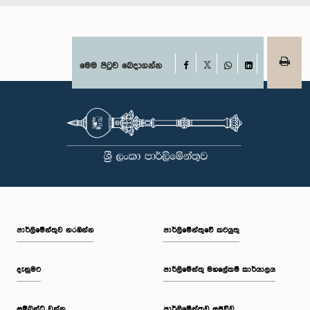
Facebook
මෙම පිටුව බෙදාගන්න
X
WhatsApp
LinkedIn
පාර්ලි‌මේන්තුව නරඹන්න
පාර්ලිමේන්තුවේ කටයුතු
දැනුමට
පාර්ලිමේන්තු මහලේකම් කාර්යාලය
සම්බන්ධ වන්න
පාර්ලිමේන්තුව සජීවීව