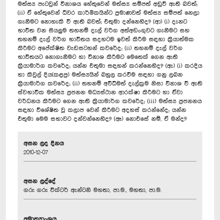
මත්ස්‍ය පැටවුන් විනාශය හේතුවෙන් මත්ස්‍ය සම්පත් අඩුවී ඇති බවත්;
(ii) ඒ හේතුවෙන් ධීවර කාර්මිකයින්ට ප්‍රමාණවත් මත්ස්‍ය සම්පත් නෙලා
ගැනීමට නොහැකි වී ඇති බවත්; එතුමා දන්නෙහිද? (ආ) (i) දැනට
භාවිත වන සියලුම තහනම් දැල් වර්ග අත්අඩංගුවට ගැනීමට සහ
තහනම් දැල් වර්ග භාවිතය සදහටම ඉවත් කිරීම සඳහා ක්‍රියාත්මක
කිරීමට අපේක්ෂිත වැඩසටහන් කවරේද; (ii) තහනම් දැල් වර්ග
භාවිතයට නොගැනීමට හා විනාශ කිරීමට මෙතෙක් ගෙන ඇති
ක්‍රියාමාර්ග කවරේද; යන්න එතුමා සඳහන් කරන්නෙහිද? (ඇ) (i) කරදිය
හා කිවුල් දිය(කළපු) මත්ස්‍යයින් බහුල කරවීම සඳහා ගනු ලබන
ක්‍රියාමාර්ග කවරේද; (ii) තහනම් අවිධිමත් දැල්ක්‍රම නිසා විනාශ වී ඇති
ස්වභාවික මත්ස්‍ය ප්‍රජනන මධ්‍යස්ථාන ආරක්ෂා කිරීමට හා ඒවා
වර්ධනය කිරීමට ගෙන ඇති ක්‍රියාමාර්ග කවරේද; (iii) මත්ස්‍ය ප්‍රජනනය
සඳහා විශේෂිත වූ කලාප වෙන් කිරීමට අදහස් කරන්නේද; යන්න
එතුමා මෙම සභාවට දන්වන්නෙහිද? (ඈ) නොඑසේ නම්, ඒ මන්ද?
අසන ලද දිනය
2010-12-07
අසන ලද්දේ
ගරු ගරු වික්ටර් ඇන්ටනි මහතා, පා.ම., මහතා, පා.ම.
අමාත්‍යාංශය