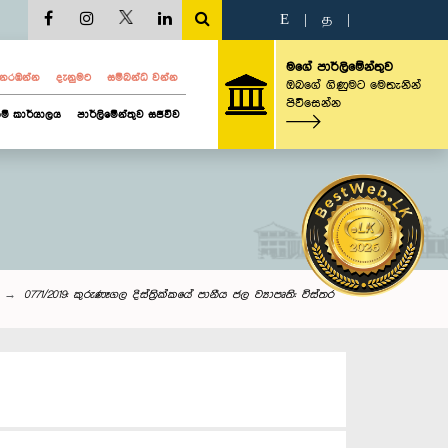
E
|
த
|
මගේ පාර්ලිමේන්තුව
ව නරඹන්න
දැනුමට
සම්බන්ධ වන්න
ඔබගේ ගිණුමට මෙතැනින්
පිවිසෙන්න
ම් කාර්යාලය
පාර්ලිමේන්තුව සජීවීව
0771/2019: කුරුණෑගල දිස්ත්‍රික්කයේ පානීය ජල ව්‍යාපෘති: විස්තර