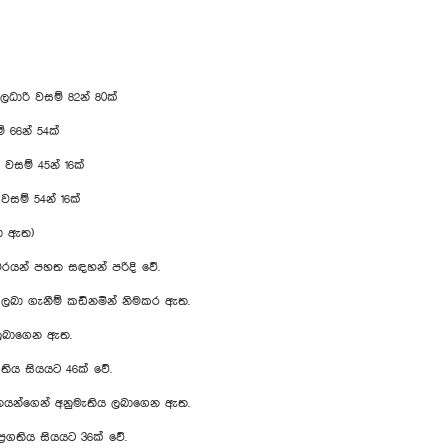
ිලධාරි වසම් 82න් 80ක්
් 66න් 54ක්
 වසම් 45න් 16ක්
වසම් 54න් 16ක්
වා ඇත)
ියවරයන් පහත සඳහන් පරිදි වේ.
ය ලබා ගැනීම් කඩිනමින් නිමකර ඇත.
් ලබාගෙන ඇත.
තිය සියයට 46ක් වේ.
නයන්ගෙන් අනුමැතිය ලබාගෙන ඇත.
‍රගතිය සියයට 36ක් වේ.