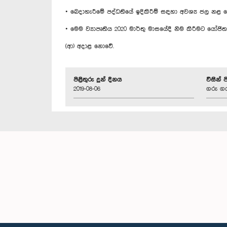
• බෙදාහැරීමේ පද්ධතියේ ඉදිකිරීම් සඳහා අවශ්‍ය ජල නළ
• මෙම ව්‍යාපෘතිය 2020 මාර්තු මාසයේදී නිම කිරීමට යෝජිත
(ආ) අදාළ නොවේ.
පිළිතුරු දුන් දිනය
විසින් 
2019-08-06
ගරු ගය