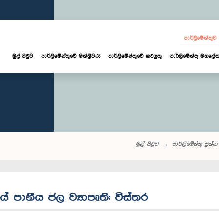
පාර්ලි‌මේන්තු
මුල් පිටුව
පාර්ලි‌මේන්තුවේ මන්ත්‍රීවරු
පාර්ලිමේන්තුවේ කටයුතු
පාර්ලිමේන්තු මහලේක
මුල් පිටුව
පාර්ලි‌මේන්තු‌ ප්‍රශ්න
කයේ පානීය ජල ව්‍යාපෘති: විස්තර