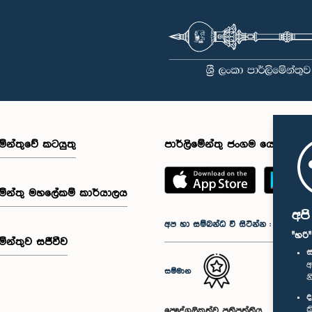
මේන්තුවේ කටයුතු
පාර්ලිමේන්තු ජංගම යෙදුම
මේන්තු මහලේකම් කාර්යාලය
අප
අප හා සම්බන්ධ වී සිටින්න :
"හරි
මේන්තුව සජීවීව
ස
අ
සම්මාන
න
ද
ක
පෞද්ගලිකත්ව ප්‍රතිපත්තිය