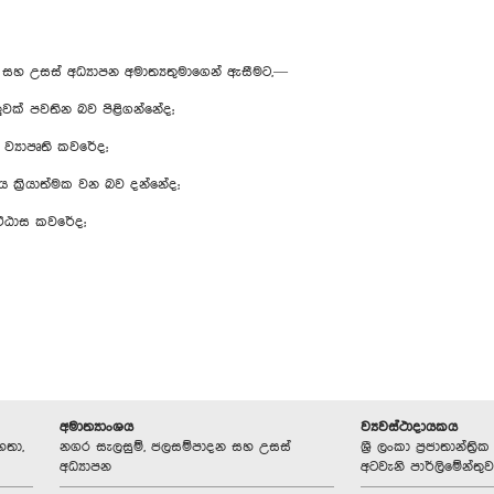
හ උසස් අධ්‍යාපන අමාත්‍යතුමාගෙන් ඇසීමට,—
ලුවක් පවතින බව පිළිගන්නේද;
්‍යාපෘති කවරේද;
්‍රියාත්මක වන බව දන්නේද;
ට්ඨාස කවරේද;
අමාත්‍යාංශය
ව්‍යවස්ථාදායකය
හතා,
නගර සැලසුම්, ජලසම්පාදන සහ උසස්
ශ්‍රී ලංකා ප්‍රජාතාන්ත
අධ්‍යාපන
අටවැනි පාර්ලිමේන්තුව