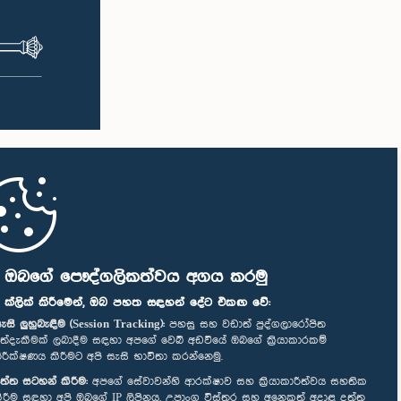
ි ඔබගේ පෞද්ගලිකත්වය අගය කරමු
" ක්ලික් කිරීමෙන්, ඔබ පහත සඳහන් දේට එකඟ වේ:
ැසි ලුහුබැඳීම (Session Tracking):
පහසු සහ වඩාත් පුද්ගලාරෝපිත
ත්දැකීමක් ලබාදීම සඳහා අපගේ වෙබ් අඩවියේ ඔබගේ ක්‍රියාකාරකම්
ිරීක්ෂණය කිරීමට අපි සැසි භාවිතා කරන්නෙමු.
ත්ත සටහන් කිරීම:
අපගේ සේවාවන්හි ආරක්ෂාව සහ ක්‍රියාකාරීත්වය සහතික
ිරීම සඳහා අපි ඔබගේ IP ලිපිනය, උපාංග විස්තර සහ අනෙකුත් අදාළ දත්ත