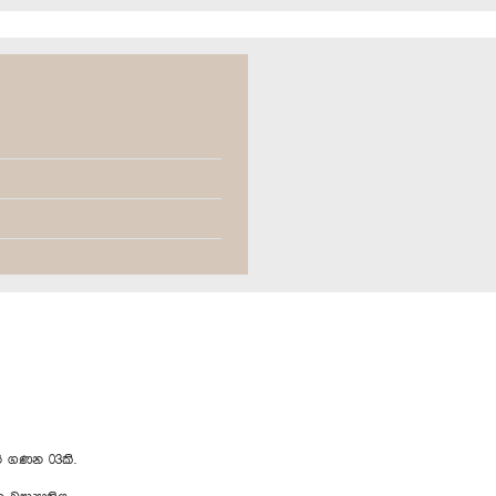
 ගණන 03කි.