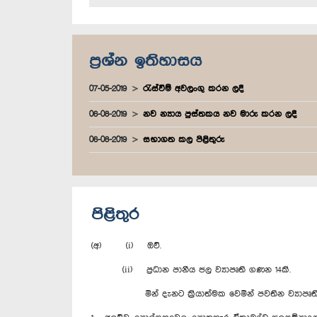
ප්‍රශ්න ඉතිහාසය
07-05-2019
රැස්වීම් අවලංගු කරන ලදී
06-08-2019
නව න්‍යාය පුස්තකය නව මාරු කරන ලදී
06-08-2019
සභාගත කල පිළිතුරු
පිළිතුර
(අ) (i) ඔව්.
(ii) ප්‍රධාන පානීය ජල ව්‍යාපෘති ගණන 14කි.
මින් දැනට ක්‍රියාත්මක වෙමින් පවතින ව්‍යාපෘති