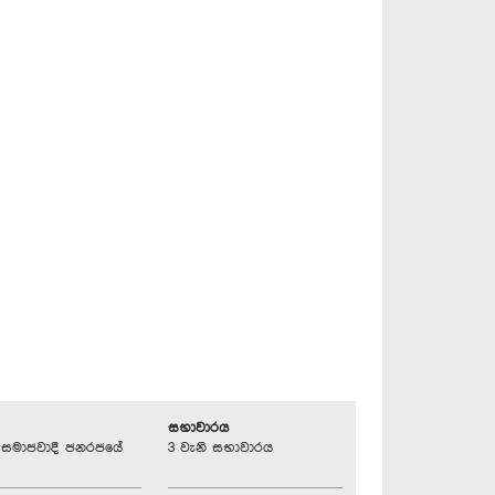
සභාවාරය
්‍රික සමාජවාදී ජනරජයේ
3 වැනි සභාවාරය