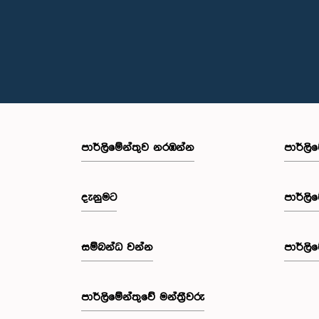
පාර්ලි‌මේන්තුව නරඹන්න
පාර්ලි
දැනුමට
පාර්ලි
සම්බන්ධ වන්න
පාර්ලි
පාර්ලි‌මේන්තුවේ මන්ත්‍රීවරු