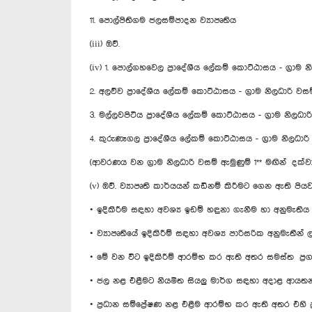
11. පොල්පිතිගම ජලසම්පාදන ව්‍යාපෘතිය
(iii) ඔව්.
(iv) 1. පොල්ගහවෙල ප්‍රාදේශීය ලේකම් කොට්ඨාසය - ග්‍රාම න
2. අලව්ව ප්‍රාදේශීය ලේකම් කොට්ඨාසය - ග්‍රාම නිලධාරි වසම
3. මල්ලවපිටිය ප්‍රාදේශීය ලේකම් කොට්ඨාසය - ග්‍රාම නිලධාරි
4. කුරුණෑගල ප්‍රාදේශීය ලේකම් කොට්ඨාසය - ග්‍රාම නිලධාරි 
(ආවරණය වන ග්‍රාම නිලධාරි වසම් ඇමුණුම් 1** මඟින් දක්
(v) ඔව්. ව්‍යාපෘති කාර්යයන් කඩිනම් කිරීමට ගෙන ඇති ප
• ඉදිකිරීම සඳහා අවශ්‍ය ඉඩම් හඳුනා ගැනීම හා අනුමැති
• ව්‍යාපෘතියේ ඉදිකිරීම් සඳහා අවශ්‍ය පාරිසරික අනුමැතීන
• මේ වන විට ඉදිකිරීම් ආරම්භ කර ඇති අතර සමස්ත ප්‍රග
• ජල නළ එළීමට නියමිත සියලු මාර්ග සඳහා අදාළ ආයත
• ප්‍රධාන සම්ප්‍රේෂණ නළ එළීම ආරම්භ කර ඇති අතර එහි ප්