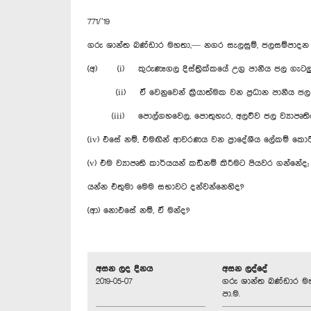
771/’19
ගරු ශාන්ත බණ්ඩාර මහතා,— නගර සැලසුම්, ජලසම්පාදන ස
(අ) (i) කුරුණෑගල දිස්ත්‍රික්කයේ උග්‍ර පානීය ජල ගැට
(ii) ඒ වෙනුවෙන් ක්‍රියාත්මක වන ප්‍රධාන පානීය ජල ව
(iii) පොල්ගහවෙල, පොතුහැර, අලව්ව ජල ව්‍යාපෘතිය ක
(iv) එසේ නම්, එමඟින් ආවරණය වන ප්‍රාදේශීය ලේකම් කො
(v) එම ව්‍යාපෘති කාර්යයන් කඩිනම් කිරීමට පියවර ගන්නේද;
යන්න එතුමා මෙම සභාවට දන්වන්නෙහිද?
(ආ) නොඑසේ නම්, ඒ මන්ද?
අසන ලද දිනය
අසන ලද්දේ
2019-05-07
ගරු ශාන්ත බණ්ඩාර ම
පා.ම.