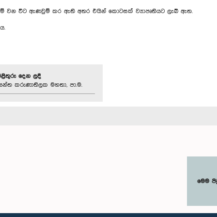
 මේ වන විට ඇණවුම් කර ඇති අතර එයින් කොටසක් ව්‍යාපෘතියට ලැබී ඇත.
ය.
පිළිතුරු දෙන ලදී
න්ත කරුණාතිලක මහතා, පා.ම.
මෙම පි