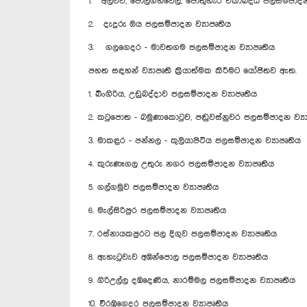
1. අලව්ව, පොල්ගහවෙල, පොතුහැර ඒකාබද්ධ ජලසම්පාදන 
2. දැදුරු ඔය ජලසම්පාදන ව්‍යාපෘතිය
3. ගලගෙදර - මාවතගම ජලසම්පාදන ව්‍යාපෘතිය
පහත සඳහන් ව්‍යාපෘති ක්‍රියාත්මක කිරීමට යෝජිතව ඇත.
1. බිංගිරිය, උඩුබද්දාව ජලසම්පාදන ව්‍යාපෘතිය
2. කටුපොත - බමුණාකොටුව, පඬුවස්නුවර ජලසම්පාදන ව්‍ය
3. මාකඳුර - පන්නල - කුලියාපිටිය ජලසම්පාදන ව්‍යාපෘතිය
4. කුරුණෑගල උතුරු නගර ජලසම්පාදන ව්‍යාපෘතිය
5. ගල්ගමුව ජලසම්පාදන ව්‍යාපෘතිය
6. මැල්සිරිපුර ජලසම්පාදන ව්‍යාපෘතිය
7. රස්නායකපුරට ජල දිගුව ජලසම්පාදන ව්‍යාපෘතිය
8. ඇහැටුවැව අඹන්පොල ජලසම්පාදන ව්‍යාපෘතිය
9. ගිරිඋල්ල දඹදෙණිය, නාරම්මල ජලසම්පාදන ව්‍යාපෘතිය
10. වීරඹූගෙදර ජලසම්පාදන ව්‍යාපෘතිය