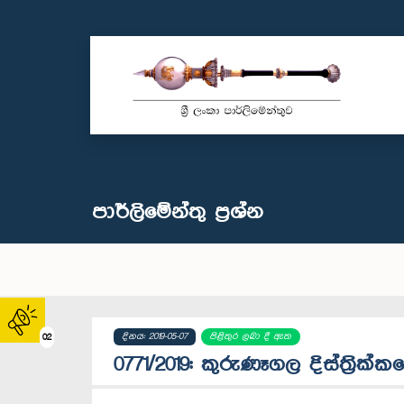
පාර්ලි‌මේන්තු‌ ප්‍රශ්න
දිනය: 2019-05-07
පිළිතුර ලබා දී ඇත
02
0771/2019: කුරුණෑගල දිස්ත්‍රික්