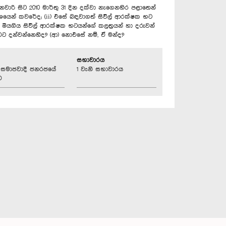
නවාරි සිට 2010 මාර්තු 31 දින දක්වා නැගෙනහිර පළාතෙන්
් වශයෙන් කවරේද; (ii) එසේ බඳවාගත් සිවිල් ආරක්ෂක භට
) මියගිය සිවිල් ආරක්ෂක භටයන්ගේ කලත්‍රයන් හා දරුවන්
වට දන්වන්නෙහිද? (ආ) නොඑසේ නම්, ඒ මන්ද?
සභාවාරය
්‍රික සමාජවාදී ජනරජයේ
1 වැනි සභාවාරය
ව