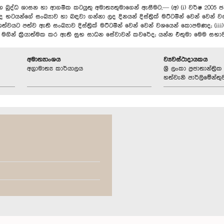
හ බුද්ධ ශාසන හා ආගමික කටයුතු අමාත්‍යතුමාගෙන් ඇසීමට,— (අ) (i) වර්ෂ 2005 ජ
 භටයන්ගේ සංඛ්‍යාව හා බඳවා ගන්නා ලද දිනයන් දිස්ත්‍රික් මට්ටමින් වෙන් වෙන
්වයට පත්ව ඇති සංඛ්‍යාව දිස්ත්‍රික් මට්ටමින් වෙන් වෙන් වශයෙන් කොපමණද; (iii
මගින් ක්‍රියාත්මක කර ඇති සුභ සාධන සේවාවන් කවරේද; යන්න එතුමා මෙම සභා
අමාත්‍යාංශය
ව්‍යවස්ථාදායකය
අග්‍රාමාත්‍ය කාර්යාලය
ශ්‍රී ලංකා ප්‍රජාතාන්ත
හත්වැනි පාර්ලිමේන්තු