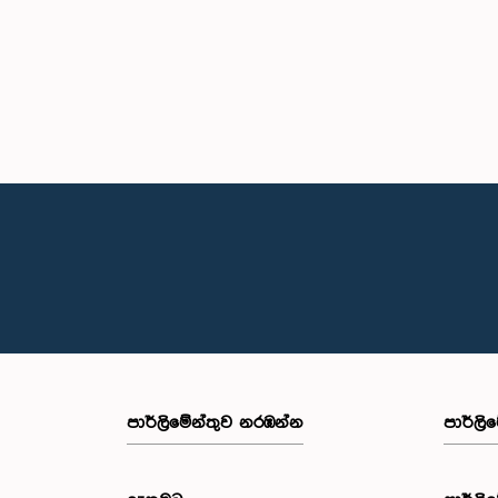
පාර්ලි‌මේන්තුව නරඹන්න
පාර්ලි