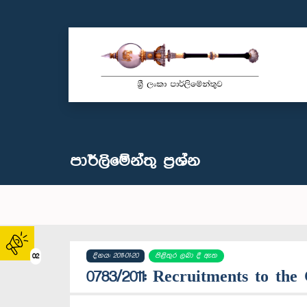
පාර්ලි‌මේන්තු‌ ප්‍රශ්න
දිනය: 2011-01-20
පිළිතුර ලබා දී ඇත
02
0783/2011: Recruitments to the