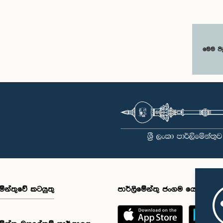
මෙම පි
මේන්තුවේ කටයුතු
පාර්ලිමේන්තු ජංගම යෙදුම