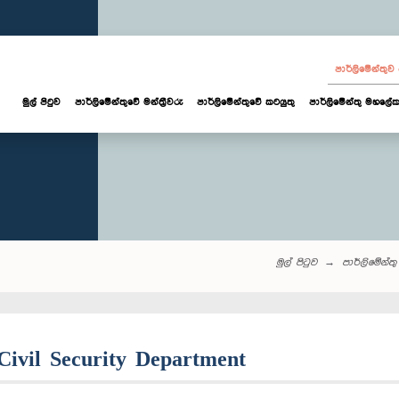
පාර්ලි‌මේන්තු
මුල් පිටුව
පාර්ලි‌මේන්තුවේ මන්ත්‍රීවරු
පාර්ලිමේන්තුවේ කටයුතු
පාර්ලිමේන්තු මහලේක
මුල් පිටුව
පාර්ලි‌මේන්තු‌ 
 Civil Security Department