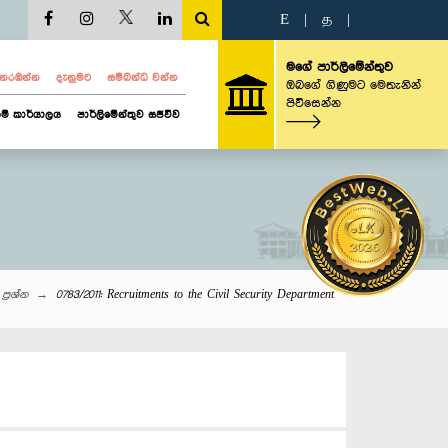
E
|
த
|
මගේ පාර්ලිමේන්තුව
ව නරඹන්න
දැනුමට
සම්බන්ධ වන්න
ඔබගේ ගිණුමට මෙතැනින්
පිවිසෙන්න
ම් කාර්යාලය
පාර්ලිමේන්තුව සජීවීව
ප්‍රශ්න
0783/2011: Recruitments to the Civil Security Department