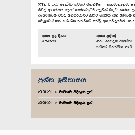
0783/’10 ගරු අනෝමා ගමගේ මහත්මිය,— අග්‍රාමාත්‍යතුමා ස
සිවිල් ආරක්ෂක දෙපාර්තමේන්තුවට අලුතින් බඳවා ගන්නා ලද
සංඛ්‍යාවෙන් විවිධ අනතුරුවලට ලක්ව මියගිය සහ අබාධිත තත
වෙනුවෙන් සහ ආබාධිත තත්වයට පත්වූ අය වෙනුවෙන් රජය 
අසන ලද දිනය
අසන ලද්දේ
2011-01-20
ගරු (වෛද්‍ය) අනෝමා
ගමගේ මහත්මිය, පා.ම.
ප්‍රශ්න ඉතිහාසය
20-01-2011
වාචිකව පිළිතුරු දුන්
20-01-2011
වාචිකව පිළිතුරු දුන්