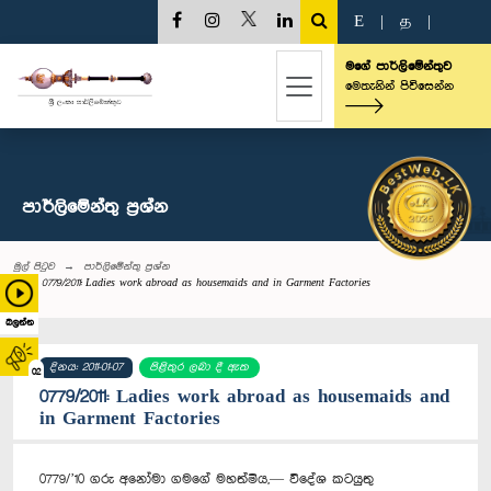
E
|
த
|
මගේ පාර්ලිමේන්තුව
මෙතැනින් පිවිසෙන්න
පාර්ලි‌මේන්තු‌ ප්‍රශ්න
මුල් පිටුව
පාර්ලි‌මේන්තු‌ ප්‍රශ්න
0779/2011: Ladies work abroad as housemaids and in Garment Factories
බලන්න
දිනය: 2011-01-07
පිළිතුර ලබා දී ඇත
02
0779/2011: Ladies work abroad as housemaids and
in Garment Factories
0779/’10 ගරු අනෝමා ගමගේ මහත්මිය,— විදේශ කටයුතු