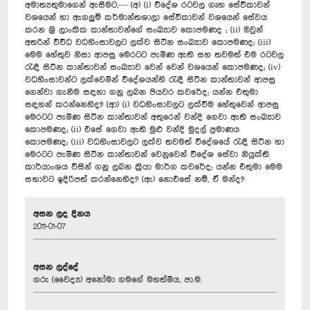
අමාත්‍යතුමාගෙන් ඇසීමට,— (අ) (i) විදේශ රටවල ගෘහ සේවිකාවන්
වශයෙන් හා ඇගලුම් කර්මාන්තශාලා සේවිකාවන් වශයෙන් සේවය
කරන ශ්‍රි ලාංකික කාන්තාවන්ගේ සංඛ්‍යාව කොපමණද ; (ii) ඔවුන්
අතරින් විවිධ වධහිංසාවලට ලක්ව සිටින සංඛ්‍යාව ‍කොපමණද; (iii)
මෙම හේතුව නිසා ආපසු මෙරටට පැමිණ ඇති සහ තවමත් එම රටවල
රැඳී සිටින කාන්තාවන් සංඛ්‍යාව වෙන් වෙන් වශයෙන් කොපමණද; (iv)
වධහිංසාවන්ට ලක්වෙමින් විදේශයන්හි රැඳී සිටින කාන්තාවන් ආපසු
ගෙන්වා ගැනීම සඳහා ගනු ලබන පියවර කවරේද; යන්න එතුමා
සඳහන් කරන්නෙහිද? (ආ) (i) වධහිංසාවලට ලක්වීම හේතුවෙන් ආපසු
මෙරටට පැමිණ සිටින කාන්තාවන් අතුරෙන් වන්දි ගෙවා ඇති සංඛ්‍යාව
කොපමණද; (ii) එසේ ගෙවා ඇති මුළු වන්දි මුදල් ප්‍රමාණය
කොපමණද; (iii) වධහිංසාවලට ලක්ව තවමත් විදේශයේ රැඳී සිටින හා
මෙරටට පැමිණ සිටින කාන්තාවන් වෙනුවෙන් විදේශ සේවා නියුක්ති
කාර්යාංශය විසින් ගනු ලබන ක්‍රියා මාර්ග කවරේද; යන්න එතුමා මෙම
සභාවට ඉදිරිපත් කරන්නෙහිද? (ඇ) නොඑසේ නම්, ඒ මන්ද?
අසන ලද දිනය
2011-01-07
අසන ලද්දේ
ගරු (වෛද්‍ය) අනෝමා ගමගේ මහත්මිය, පා.ම.