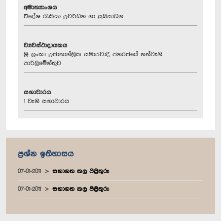
අමාත්‍යාංශය
විදේශ රැකියා ප්‍රවර්ධන හා සුබසාධන
ව්‍යවස්ථාදායකය
ශ්‍රී ලංකා ප්‍රජාතාන්ත්‍රික සමාජවාදී ජනරජයේ හත්වැනි
පාර්ලිමේන්තුව
සභාවාරය
1 වැනි සභාවාරය
ප්‍රශ්න ඉතිහාසය
07-01-2011
සභාගත කල පිළිතුරු
07-01-2011
සභාගත කල පිළිතුරු