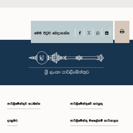
Facebook
මෙම පිටුව බෙදාගන්න
X
WhatsApp
LinkedIn
පාර්ලි‌මේන්තුව නරඹන්න
පාර්ලිමේන්තුවේ කටයුතු
දැනුමට
පාර්ලිමේන්තු මහලේකම් කාර්යාලය