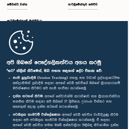
සම්බන්ධ වන්න
පාර්ලිමේන්තුව සජීවීව
පාර්ලි‌මේන්තුවේ මන්ත්‍රීවරු
මුල් පිටුව
පාර්ලිමේන්තු ජංගම යෙදුම
අපි ඔබගේ පෞද්ගලිකත්වය අගය කරමු
"හරි" ක්ලික් කිරීමෙන්, ඔබ පහත සඳහන් දේට එකඟ වේ:
සැසි ලුහුබැඳීම (Session Tracking):
පහසු සහ වඩාත් පුද්ගලාරෝපිත
අත්දැකීමක් ලබාදීම සඳහා අපගේ වෙබ් අඩවියේ ඔබගේ ක්‍රියාකාරකම්
නිරීක්ෂණය කිරීමට අපි සැසි භාවිතා කරන්නෙමු.
අප හා සම්බන්ධ වී සිටින්න :
දත්ත සටහන් කිරීම:
අපගේ සේවාවන්හි ආරක්ෂාව සහ ක්‍රියාකාරීත්වය
සහතික කිරීම සඳහා අපි ඔබගේ IP ලිපිනය, උපාංග විස්තර සහ
අනෙකුත් අදාළ දත්ත සටහන් කරගන්නෙමු.
සම්මාන
පරිශීලක හැසිරීම් විශ්ලේෂණය:
අපගේ වෙබ් අඩවිය වැඩිදියුණු කිරීම
සඳහා අපි පරිශීලක හැසිරීම විශ්ලේෂණය කරන්නෙමු. ඒ සඳහා
අපගේ වෙබ් අඩවිය සමඟ ඔබේ අන්තර්ක්‍රියා පිළිබඳ නිර්නාමික දත්ත