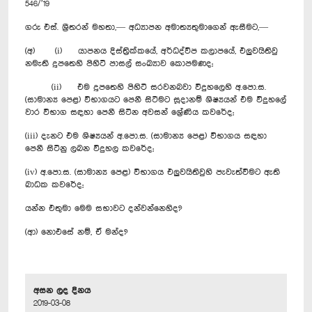
546/’19
ගරු එස්. ශ්‍රීතරන් මහතා,— අධ්‍යාපන අමාත්‍යතුමාගෙන් ඇසීමට,—
(අ) (i) යාපනය දිස්ත්‍රික්කයේ, අර්ධද්වීප කලාපයේ, එලුවයිතිවු
නමැති දූපතෙහි පිහිටි පාසල් සංඛ්‍යාව කොපමණද;
(ii) එම දූපතෙහි පිහිටි සරවනබවා විදුහලෙහි අ.පො.ස.
(සාමාන්‍ය පෙළ) විභාගයට පෙනී සිටීමට සූදානම් ශිෂ්‍යයන් එම විදුහලේ
වාර විභාග සඳහා පෙනී සිටින අවසන් ශ්‍රේණිය කවරේද;
(iii) දැනට එම ශිෂ්‍යයන් අ.පො.ස. (සාමාන්‍ය පෙළ) විභාගය සඳහා
පෙනී සිටිනු ලබන විදුහල කවරේද;
(iv) අ.පො.ස. (සාමාන්‍ය පෙළ) විභාගය එලුවයිතිවුහි පැවැත්වීමට ඇති
බාධක කවරේද;
යන්න එතුමා මෙම සභාවට දන්වන්නෙහිද?
(ආ) නොඑසේ නම්, ඒ මන්ද?
අසන ලද දිනය
2019-03-08