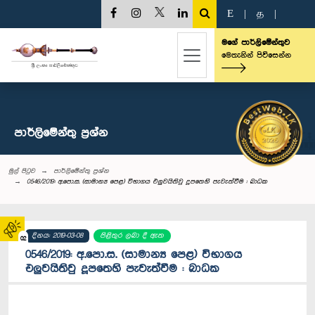
E
|
த
|
මගේ පාර්ලිමේන්තුව
මෙතැනින් පිවිසෙන්න
පාර්ලි‌මේන්තු‌ ප්‍රශ්න
මුල් පිටුව
පාර්ලි‌මේන්තු‌ ප්‍රශ්න
0546/2019: අ.පො.ස. (සාමාන්‍ය පෙළ) විභාගය එලුවයිතිවු දූපතෙහි පැවැත්වීම : බාධක
දිනය: 2019-03-08
පිළිතුර ලබා දී ඇත
02
0546/2019: අ.පො.ස. (සාමාන්‍ය පෙළ) විභාගය
එලුවයිතිවු දූපතෙහි පැවැත්වීම : බාධක