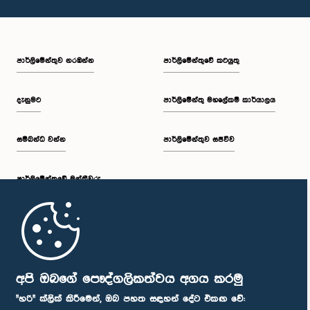
පාර්ලි‌මේන්තුව නරඹන්න
පාර්ලිමේන්තුවේ කටයුතු
දැනුමට
පාර්ලිමේන්තු මහලේකම් කාර්යාලය
සම්බන්ධ වන්න
පාර්ලිමේන්තුව සජීවීව
පාර්ලි‌මේන්තුවේ මන්ත්‍රීවරු
මුල් පිටුව
පාර්ලිමේන්තු ජංගම යෙදුම
අපි ඔබගේ පෞද්ගලිකත්වය අගය කරමු
"හරි" ක්ලික් කිරීමෙන්, ඔබ පහත සඳහන් දේට එකඟ වේ: