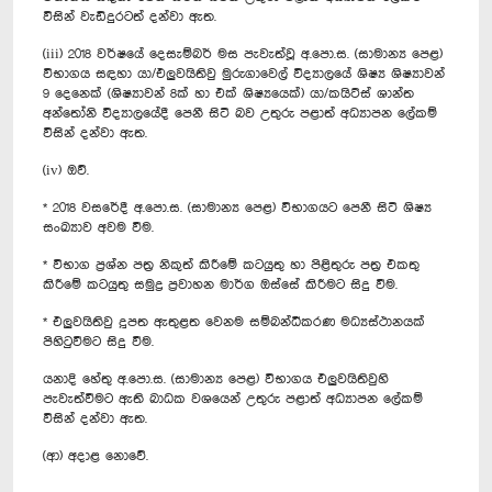
විසින් වැඩිදුරටත් දන්වා ඇත.
(iii) 2018 වර්ෂයේ දෙසැම්බර් මස පැවැත්වූ අ.පො.ස. (සාමාන්‍ය පෙළ)
විභාගය සඳහා යා/එලුවයිතිවු මුරුගාවෙල් විද්‍යාලයේ ශිෂ්‍ය ශිෂ්‍යාවන්
9 දෙනෙක් (ශිෂ්‍යාවන් 8ක් හා එක් ශිෂ්‍යයෙක්) යා/කයිට්ස් ශාන්ත
අන්තෝනි විද්‍යාලයේදී පෙනී සිටි බව උතුරු පළාත් අධ්‍යාපන ලේකම්
විසින් දන්වා ඇත.
(iv) ඔව්.
* 2018 වසරේදී අ.පො.ස. (සාමාන්‍ය පෙළ) විභාගයට පෙනී සිටි ශිෂ්‍ය
සංඛ්‍යාව අවම වීම.
* විභාග ප්‍රශ්න පත්‍ර නිකුත් කිරීමේ කටයුතු හා පිළිතුරු පත්‍ර එකතු
කිරීමේ කටයුතු සමුද්‍ර ප්‍රවාහන මාර්ග ඔස්සේ කිරීමට සිදු වීම.
* එලුවයිතිවු දූපත ඇතුළත වෙනම සම්බන්ධීකරණ මධ්‍යස්ථානයක්
පිහිටුවීමට සිදු වීම.
යනාදි හේතු අ.පො.ස. (සාමාන්‍ය පෙළ) විභාගය එලුවයිතිවුහි
පැවැත්වීමට ඇති බාධක වශයෙන් උතුරු පළාත් අධ්‍යාපන ලේකම්
විසින් දන්වා ඇත.
(ආ) අදාළ නොවේ.