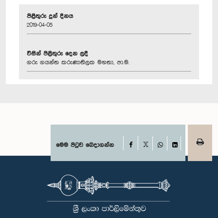
පිළිතුරු දුන් දිනය
2019-04-05
විසින් පිළිතුරු දෙන ලදී
ගරු ගයන්ත කරුණාතිලක මහතා, පා.ම.
Facebook
මෙම පිටුව බෙදාගන්න
X
WhatsApp
LinkedIn