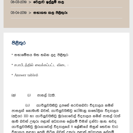
08-03-2019
වෙලාව ඉල්ලුම් කල
05-04-2019
සභාගත කල පිළිතුරු
පිළිතුර
* සභාමේසය මත තබන ලද පිළිතුර:
* சபாபீடத்தில் வைக்கப்பட்ட விடை :
* Answer tabled:
(අ) (i) පාසල් 02කි.
(ii) යා/එලුවයිතිවු දූපතේ සරවනබවා විද්‍යාලය නමින්
පාසලක් නොමැති බවත්, යා/එලුවයිතිවු රෝමානු කතෝලික විද්‍යාලය
(අදියර III) හා යා/එලුවයිතිවු මුරුගාවෙල් විද්‍යාලය නමින් පාසල් 02ක්
ඇති බවත් උතුරු පළාත් අධ්‍යාපන ලේකම් විසින් දන්වා ඇත. තවද
යා/එලුවයිතිවු මුරුගාවෙල් විද්‍යාලයේ 11 ශ්‍රේණියේ සිසුන් තෙවන වාර
විභාගය සඳහා පෙනී සිටින බවත් උතුරු පළාත් අධ්‍යාපන ලේකම්