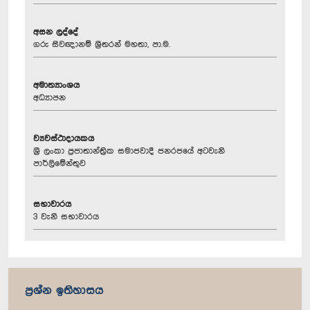
අසන ලද්දේ
ගරු සිවඥානම් ශ්‍රීතරන් මහතා, පා.ම.
අමාත්‍යාංශය
අධ්‍යාපන
ව්‍යවස්ථාදායකය
ශ්‍රී ලංකා ප්‍රජාතාන්ත්‍රික සමාජවාදී ජනරජයේ අටවැනි
පාර්ලිමේන්තුව
සභාවාරය
3 වැනි සභාවාරය
ප්‍රශ්න ඉතිහාසය