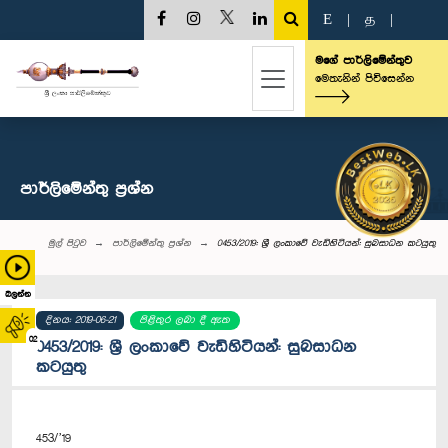
E
|
த
|
මගේ පාර්ලිමේන්තුව
මෙතැනින් පිවිසෙන්න
පාර්ලි‌මේන්තු‌ ප්‍රශ්න
මුල් පිටුව
පාර්ලි‌මේන්තු‌ ප්‍රශ්න
0453/2019: ශ්‍රී ලංකාවේ වැඩිහිටියන්: සුබසාධන කටයුතු
බලන්න
දිනය: 2019-06-21
පිළිතුර ලබා දී ඇත
02
0453/2019: ශ්‍රී ලංකාවේ වැඩිහිටියන්: සුබසාධන
කටයුතු
453/’19