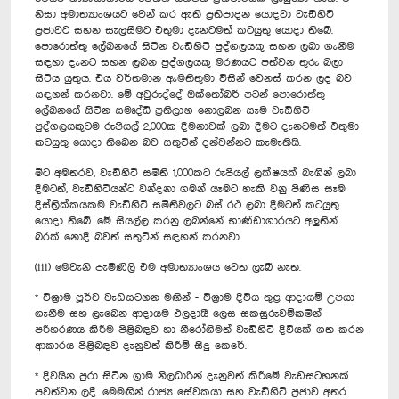
නිසා අමාත්‍යාංශයට වෙන් කර ඇති ප්‍රතිපාදන යොදවා වැඩිහිටි
ප්‍රජාවට සහන සැලසීමට එතුමා දැනටමත් කටයුතු යොදා තිබේ.
පොරොත්තු ලේඛ‍නයේ සිටින වැඩිහිටි පුද්ගලයකු සහන ලබා ගැනීම
සඳහා දැනට සහන ලබන පුද්ගලයකු මරණයට පත්වන තුරු බලා
සිටිය යුතුය. එය වර්තමාන ඇමතිතුමා විසින් වෙනස් කරන ලද බව
සඳහන් කරනවා. මේ අවුරුද්දේ ඔක්තෝබර් පටන් පොරොත්තු
ලේඛනයේ සිටින සමෘද්ධි ප්‍රතිලාභ නොලබන සෑම වැඩිහිටි
පුද්ගලයකුටම රුපියල් 2,000ක දීමනාවක් ලබා දීමට දැනටමත් එතුමා
කටයුතු යොදා තිබෙන බව සතුටින් දන්වන්නට කැමැතියි.
මීට අමතරව, වැඩිහිටි සමිති 1,000කට රුපියල් ලක්ෂයක් බැගින් ලබා
දීමටත්, වැඩිහිටියන්ට වන්දනා ගමන් යෑමට හැකි වනු පිණිස සෑම
දිස්ත්‍රික්කයකම වැඩිහිටි සමිතිවලට බස් රථ ලබා දීමටත් කටයුතු
යොදා තිබේ. මේ සියල්ල කරනු ලබන්නේ භාණ්ඩාගාරයට අලුතින්
බරක් නොදී බවත් සතුටින් සඳහන් කරනවා.
(iii) මෙවැනි පැමිණිලි එම අමාත්‍යාංශය වෙත ලැබී නැත.
* විශ්‍රාම පූර්ව වැඩසටහන මඟින් - විශ්‍රාම දිවිය තුළ ආදායම් උපයා
ගැනීම සහ ලැබෙන ආදායම ඵලදායී ලෙස සකසුරුවම්කමින්
පරිහරණය කිරීම පිළිබඳව හා නීරෝගිමත් වැඩිහිටි දිවියක් ගත කරන
ආකාරය පිළිබඳව දැනුවත් කිරීම් සිදු කෙරේ.
* දිවයින පුරා සිටින ග්‍රාම නිලධාරින් දැනුවත් කිරීමේ වැඩසටහනක්
පවත්වන ලදී. මෙමඟින් රාජ්‍ය සේවකයා සහ වැඩිහිටි ප්‍රජාව අතර