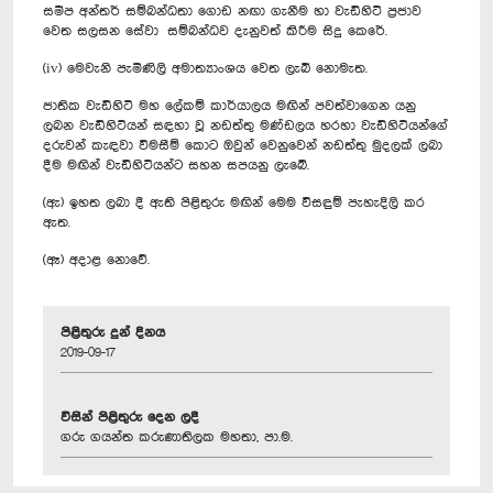
සමීප අන්තර් සම්බන්ධතා ගොඩ නඟා ගැනීම හා වැඩිහිටි ප්‍රජාව
වෙත සලසන සේවා සම්බන්ධව දැනුවත් කිරීම සිදු කෙරේ.
(iv) මෙවැනි පැමිණිලි අමාත්‍යාංශය වෙත ලැබී නොමැත.
ජාතික වැඩිහිටි මහ ලේකම් කාර්යාලය මඟින් පවත්වාගෙන යනු
ලබන වැඩිහිටියන් සඳහා වූ නඩත්තු මණ්ඩලය හරහා වැඩිහිටියන්ගේ
දරුවන් කැඳවා විමසීම් කොට ඔවුන් වෙනුවෙන් නඩත්තු මුදලක් ලබා
දීම මඟින් වැඩිහිටියන්ට සහන සපයනු ලැබේ.
(ඇ) ඉහත ලබා දී ඇති පිළිතුරු මඟින් මෙම විසඳුම් පැහැදිලි කර
ඇත.
(ඈ) අදාළ නොවේ.
පිළිතුරු දුන් දිනය
2019-09-17
විසින් පිළිතුරු දෙන ලදී
ගරු ගයන්ත කරුණාතිලක මහතා, පා.ම.