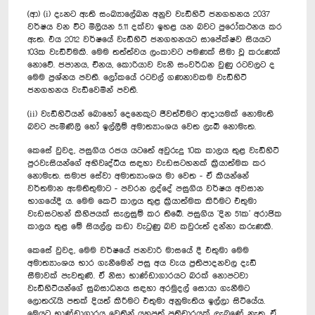
(ආ) (i) දැනට ඇති සංඛ්‍යාලේඛන අනුව වැඩිහිටි ජනගහනය 2037
වර්ෂය වන විට මිලියන 5.11 දක්වා ඉහළ යන බවට පුරෝකථනය කර
ඇත. එය 2012 වර්ෂයේ වැඩිහිටි ජනගහනයට සාපේක්ෂව සියයට
103ක වැඩිවීමකි. මෙම තත්ත්වය ලංකාවට පමණක් සීමා වූ කරුණක්
නොවේ. ජපානය, චීනය, කොරියාව වැනි සංවර්ධන වුණු රටවලට ද
මෙම ප්‍රශ්නය පවතී. ලෝකයේ රටවල් ගණනාවකම වැඩිහිටි
ජනගහනය වැඩිවෙමින් පවතී.
(ii) වැඩිහිටියන් බොහෝ දෙනෙකුට ජීවත්වීමට ආදායමක් නොමැති
බවට පැමිණිලි හෝ ඉල්ලීම් අමාත්‍යාංශය වෙත ලැබී නොමැත.
කෙසේ වුවද, පසුගිය රජය යටතේ අවුරුදු 10ක කාලය තුළ වැඩිහිටි
පුරවැසියන්ගේ අභිවෘද්ධිය සඳහා වැඩසටහනක් ක්‍රියාත්මක කර
නොමැත. සමාජ සේවා අමාත්‍යාංශය මා වෙත - ඒ කියන්නේ
වර්තමාන ඇමතිතුමාට - පවරන ලද්දේ පසුගිය වර්ෂය අවසාන
භාගයේදී ය. මෙම කෙටි කාලය තුළ ක්‍රියාත්මක කිරීමට එතුමා
වැඩසටහන් කිහිපයක් සැලසුම් කර තිබේ. පසුගිය 'දින 51ක' අරාජික
කාලය තුළ මේ සියල්ල කඩා වැටුණු බව කවුරුත් දන්නා කරුණකි.
කෙසේ වුවද, මෙම වර්ෂයේ ජනවාරි මාසයේ දී එතුමා මෙම
අමාත්‍යාංශය භාර ගැනීමෙන් පසු අය වැය ප්‍රතිපාදනවල දැඩි
සීමාවක් පැවතුණි. ඒ නිසා භාණ්ඩාගාරයට බරක් නොපටවා
වැඩිහිටියන්ගේ සුබසාධනය සඳහා අරමුදල් සොයා ගැනීමට
ලොතරැයි පතක් දියත් කිරීමට එතුමා අනුමැතිය ඉල්ලා සිටියේය.
මෙයට භාණ්ඩාගාරය වෙතින් යහපත් ප්‍රතිචාරයක් ලැබුණේ නැත. ඒ