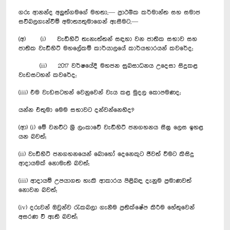
ගරු ආනන්ද අලුත්ගමගේ මහතා,— ප්‍රාථමික කර්මාන්ත සහ සමාජ
සවිබලගැන්වීම් අමාත්‍යතුමාගෙන් ඇසීමට,—
(අ) (i) වැඩිහිටි තැනැත්තන් සඳහා වන ජාතික සභාව සහ
ජාතික වැඩිහිටි මහලේකම් කාර්යාලයේ කාර්යභාරයන් කවරේද;
(ii) 2017 වර්ෂයේදී මහජන සුබසාධනය උදෙසා සිදුකළ
වැඩසටහන් කවරේද;
(iii) එම වැඩසටහන් වෙනුවෙන් වැය කළ මුදල කොපමණද;
යන්න එතුමා මෙම සභාවට දන්වන්නෙහිද?
(ආ) (i) මේ වනවිට ශ්‍රී ලංකාවේ වැඩිහිටි ජනගහනය සීඝ්‍ර ලෙස ඉහළ
යන බවත්;
(ii) වැඩිහිටි ජනගහනයෙන් බොහෝ දෙනෙකුට ජීවත් වීමට කිසිදු
ආදායමක් නොමැති බවත්;
(iii) ආදායම් උපයාගත හැකි ආකාරය පිළිබඳ දැනුම ප්‍රමාණවත්
නොවන බවත්;
(iv) දරුවන් ඔවුන්ව රැකබලා ගැනීම ප්‍රතික්ෂේප කිරීම‍ හේතුවෙන්
අසරණ වී ඇති බවත්;