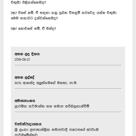
එතුමා පිළිගන්නෙහිද?
(ඇ) එසේ නම්, ඒ සඳහා ගනු ලබන විසඳුම් කවරේද යන්න එතුමා
මෙම සභාවට දන්වන්නෙහිද?
(ඈ) නොඑසේ නම්, ඒ මන්ද?
අසන ලද දිනය
2019-06-21
අසන ලද්දේ
ගරු ආනන්ද අලුත්ගමගේ මහතා, පා.ම.
අමාත්‍යාංශය
ප්‍රාථමික කර්මාන්ත සහ සමාජ සවිබලගැන්වීම්
ව්‍යවස්ථාදායකය
ශ්‍රී ලංකා ප්‍රජාතාන්ත්‍රික සමාජවාදී ජනරජයේ අටවැනි
පාර්ලිමේන්තුව