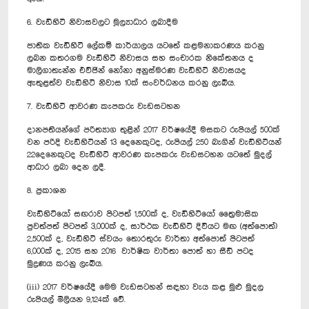
6. වැඩිහිටි නිවාසවලට මූල්‍යාධාර ලබාදීම
ජාතික වැඩිහිටි ලේකම් කාර්යාලය යටතේ කළමනාකරණය කරනු
ලබන කතරගම වැඩිහිටි නිවාසය සහ සංචාරක නිකේතනය ද
මාලිගාතැන්න එව්ජින් නෝනා අනුස්මරණ වැඩිහිටි නිවාසයද
ඇතුළත්ව වැඩිහිටි නිවාස 10ක් සංවර්ධනය කරනු ලැබීය.
7. වැඩිහිටි ආවරණ කැපකරු වැඩසටහන
දානපතියන්ගේ පරිත්‍යාග තුළින් 2017 වර්ෂයේදී මසකට රුපියල් 500ක්
වන පරිදි වැඩිහිටියන් 13 දෙනෙකුටද, රුපියල් 250 බැගින් වැඩිහිටියන්
22දෙනෙකුටද වැඩිහිටි ආවරණ කැපකරු වැඩසටහන යටතේ මුදල්
ආධාර ලබා දෙන ලදී.
8. ප්‍රකාශන
වැඩිහිටියෝ සඟරාව පිටපත් 1,500ක් ද, වැඩිහිටියෝ ත්‍රෛමාසික
පුවත්පත් පිටපත් 3,000ක් ද, සාර්ථක වැඩිහිටි දිවියට මඟ (අත්පොත්)
2,500ක් ද, වැඩිහිටි ස්වයං තොරතුරු වාර්තා අත්පොත් පිටපත්
6,000ක් ද, 2015 සහ 2016 වාර්ෂික වාර්තා පොත් හා සීඩී පටද
මුද්‍රණය කරනු ලැබීය.
(iii) 2017 වර්ෂයේදී මෙම වැඩසටහන් සඳහා වැය කළ මුළු මුදල
රුපියල් මිලියන 9,124ක් වේ.