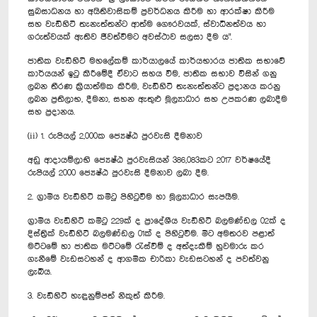
සුබසාධනය හා අයිතිවාසිකම් ප්‍රවර්ධනය කිරීම හා ආරක්ෂා කිරීම
සහ වැඩිහිටි තැනැත්තන්ට ආත්ම ගෞරවයක්, ස්වාධීනත්වය හා
ගරුත්වයක් ඇතිව ජීවත්වීමට අවස්ථාව සලසා දීම ය".
ජාතික වැඩිහිටි මහලේකම් කාර්යාලයේ කාර්යභාරය ජාතික සභාවේ
කාර්යයන් ඉටු කිරීමේදී ඒවාට සහය වීම, ජාතික සභාව විසින් ගනු
ලබන තීරණ ක්‍රියාත්මක කිරීම, වැඩිහිටි තැනැත්තන්ට ප්‍රදානය කරනු
ලබන ප්‍රතිලාභ, දීමනා, සහන ඇතුළු මූල්‍යාධාර සහ උපකරණ ලබාදීම
සහ ප්‍රදානය.
(ii) 1. රුපියල් 2,000ක ජ්‍යෙෂ්ඨ පුරවැසි දීමනාව
අඩු ආදායම්ලාභි ජ්‍යෙෂ්ඨ පුරවැසියන් 386,083කට 2017 වර්ෂයේදී
රුපියල් 2000 ජ්‍යෙෂ්ඨ පුරවැසි දීමනාව ලබා දීම.
2. ග්‍රාමීය වැඩිහිටි කමිටු පිහිටුවීම හා මූල්‍යාධාර සැපයීම.
ග්‍රාමීය වැඩිහිටි කමිටු 229ක් ද ප්‍රාදේශීය වැඩිහිටි බලමණ්ඩල 02ක් ද
දිස්ත්‍රික් වැඩිහිටි බලමණ්ඩල 01ක් ද පිහිටුවීම. මීට අමතරව පළාත්
මට්ටමේ හා ජාතික මට්ටමේ රැස්වීම් ද අත්දැකීම් හුවමාරු කර
ගැනීමේ වැඩසටහන් ද ආගමික චාරිකා වැඩසටහන් ද පවත්වනු
ලැබීය.
3. වැඩිහිටි හැඳුනුම්පත් නිකුත් කිරීම.