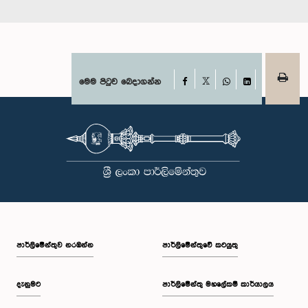
Facebook
මෙම පිටුව බෙදාගන්න
X
WhatsApp
LinkedIn
පාර්ලි‌මේන්තුව නරඹන්න
පාර්ලිමේන්තුවේ කටයුතු
දැනුමට
පාර්ලිමේන්තු මහලේකම් කාර්යාලය