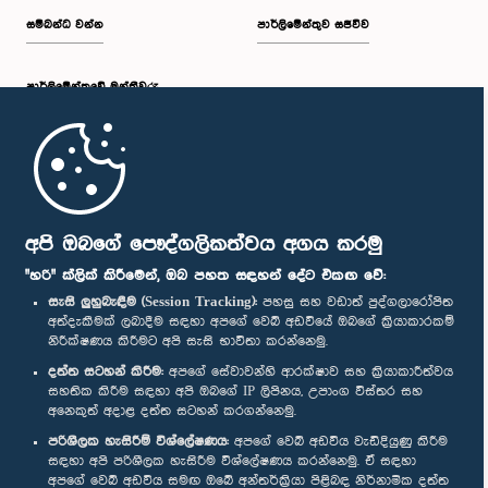
සම්බන්ධ වන්න
පාර්ලිමේන්තුව සජීවීව
පාර්ලි‌මේන්තුවේ මන්ත්‍රීවරු
මුල් පිටුව
පාර්ලිමේන්තු ජංගම යෙදුම
අපි ඔබගේ පෞද්ගලිකත්වය අගය කරමු
"හරි" ක්ලික් කිරීමෙන්, ඔබ පහත සඳහන් දේට එකඟ වේ:
සැසි ලුහුබැඳීම (Session Tracking):
පහසු සහ වඩාත් පුද්ගලාරෝපිත
අත්දැකීමක් ලබාදීම සඳහා අපගේ වෙබ් අඩවියේ ඔබගේ ක්‍රියාකාරකම්
නිරීක්ෂණය කිරීමට අපි සැසි භාවිතා කරන්නෙමු.
අප හා සම්බන්ධ වී සිටින්න :
දත්ත සටහන් කිරීම:
අපගේ සේවාවන්හි ආරක්ෂාව සහ ක්‍රියාකාරීත්වය
සහතික කිරීම සඳහා අපි ඔබගේ IP ලිපිනය, උපාංග විස්තර සහ
අනෙකුත් අදාළ දත්ත සටහන් කරගන්නෙමු.
සම්මාන
පරිශීලක හැසිරීම් විශ්ලේෂණය:
අපගේ වෙබ් අඩවිය වැඩිදියුණු කිරීම
සඳහා අපි පරිශීලක හැසිරීම විශ්ලේෂණය කරන්නෙමු. ඒ සඳහා
අපගේ වෙබ් අඩවිය සමඟ ඔබේ අන්තර්ක්‍රියා පිළිබඳ නිර්නාමික දත්ත