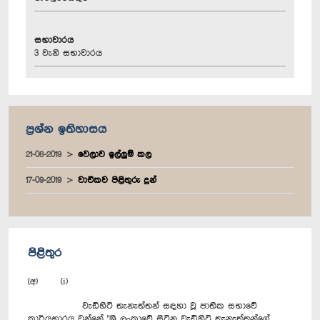
සභාවාරය
3 වැනි සභාවාරය
ප්‍රශ්න ඉතිහාසය
21-06-2019
වෙලාව ඉල්ලුම් කල
17-09-2019
වාචිකව පිළිතුරු දුන්
පිළිතුර
(අ) (i)
වැඩිහිටි තැනැත්තන් සඳහා වූ ජාතික සභාවේ
කාර්යභාරය වන්නේ "ශ්‍රී ලංකාවේ සිටින වැඩිහිටි තැනැත්තන්ගේ