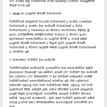
2017 වර්ෂය තුළ වැඩිහිටියන් 45,156 දෙනෙකුට වැඩිහිටි හැඳුනුම්පත්
නිකුත් කරන ලදී.
4. පුහුණු හා දැනුවත් කිරීමේ වැඩසටහන්
වැඩිහිටියන් වෙනුවෙන් ව්‍යායාම වැඩසටහන් ද සංගීත උපදේශන
වැඩසටහන් ද කාත්තා දින සැමරුම් වැඩසටහන් ද මාධ්‍ය
වැඩසටහනක් ද ජනගහනය හා තිරසාර සංවර්ධනය පිළිබඳ ශ්‍රී
ලංකා පාර්ලිමේන්තු මන්ත්‍රීවරුන්ගේ සංසදය ද, තිරසර ලංකා
ප්‍රදර්ශනයට සහභාගිත්වය හා දැනුවත් කිරීම් ද, පාසල් ළමුන්
දැනුවත් කිරීමේ වැඩසටහන් ද විශ්‍රාම පූර්ව දැනුවත් කිරීමේ
වැඩසටහන් ද ස්ටිකර් ඇලවීම මඟින් දැනුවත් කිරීමේ වැඩසටහනක්
ද පවත්වන ලදී.
5. ජාත්‍යන්තර වැඩිහිටි දින සැමරුම
"වැඩිහිටියන්ගේ හැකියාවන්, දායකත්වය සහ සහභාගිත්වය තුළින්
අනාගතයට පියනගමු" යන තේමාව යටතේ 2017 වැඩිහිටි දින සැමරුම්
දින උත්සවය, 2017 ඔක්තෝබර් 01 දින දිවයිනේ නන්දෙසින් පැමිණි
වැඩිහිටියන්ගේ සහභාගිත්වයෙන් පවත්වන ලදී. එම උත්සවයට
සමගාමීව අවුරුදු 100ට වැඩි වැඩිහිටියන් පිදීම, අවුරුදු 75ට වැඩි
දෙමාපියන් පිදීම, සමෘද්ධි ළමා සමාජ මට්ටමින් දරුවන් වෙනුවෙන්
දැනුම මිනුම තරගාවලියක් පැවැත්වීම, හොඳම වැඩිහිටි නිවාසය
තේරීම, "ආදරයයි කරුණාවයි - ළමා අපේ වැඩිහිටි ලෝකයයි" නමින්
පාසල් දරුවන් අතර නිර්මාණාත්මක තරගාවලියක් පැවැත්වීම කර
ඇත.