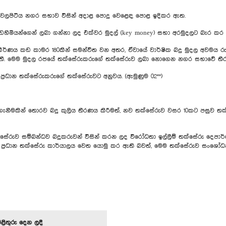
ටිය නගර සභාව විසින් අදාළ පොදු වෙළෙඳ පොළ ඉදිකර ඇත.
්ගෙන් ලබා ගන්නා ලද එක්වර මුදල් (key money) සභා අරමුදලට බැර කර එම අ
 කාමර 180කින් සමන්විත වන අතර, ඒවායේ වාර්ෂික බදු මුදල අවමය රුපියල් 
ක පවතී. මෙම මුදල රජයේ තක්සේරුකරුගේ තක්සේරුව ලබා නොගෙන නගර සභාවේ තී
ප්‍රධාන තක්සේරුකරුගේ තක්සේරුවට අනුවය. (ඇමුණුම 02**)
ර ගැනීමකින් තොරව බදු කුලිය තීරණය කිරීමත්, නව තක්සේරුව වසර 10කට පසුව තක
ක්සේරුව සම්බන්ධව බදුකරුවන් විසින් කරන ලද විරෝධතා ඉල්ලීම් තක්සේරු දෙපා
 ප්‍රධාන තක්සේරු කාර්යාලය වෙත යොමු කර ඇති බවත්, මෙම තක්සේරුව සංශෝධ
පිළිතුරු දෙන ලදී