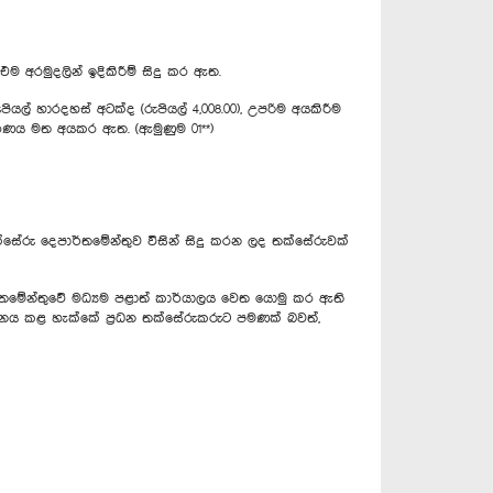
රමුදලින් ඉදිකිරීම් සිදු කර ඇත.
හාරදහස් අටක්ද (රුපියල් 4,008.00), උපරිම අයකිරීම
රණය මත අයකර ඇත. (ඇමුණුම 01**)
්සේරු දෙපාර්තමේන්තුව විසින් සිදු කරන ලද තක්සේරුවක්
ර්තමේන්තුවේ මධ්‍යම පළාත් කාර්යාලය වෙත යොමු කර ඇති
නය කළ හැක්කේ ප්‍රධන තක්සේරුකරුට පමණක් බවත්,