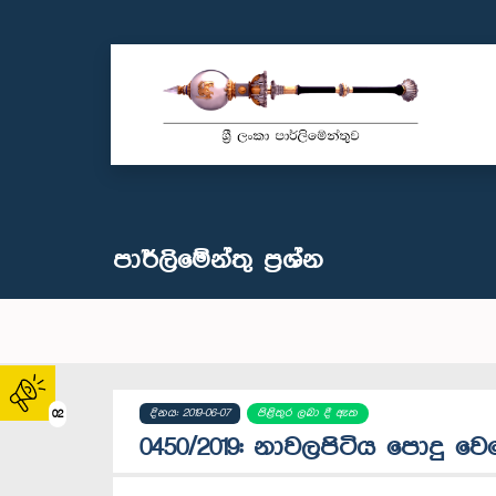
පාර්ලි‌මේන්තු‌ ප්‍රශ්න
දිනය: 2019-06-07
පිළිතුර ලබා දී ඇත
02
0450/2019: නාවලපිටිය පොදු 