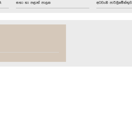
.
සභා හා පළාත් පාලන
අටවැනි පාර්ලිමේන්තුව