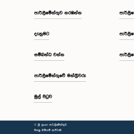
පාර්ලි‌මේන්තුව නරඹන්න
පාර්ලි
දැනුමට
පාර්ලි
සම්බන්ධ වන්න
පාර්ලි
පාර්ලි‌මේන්තුවේ මන්ත්‍රීවරු
මුල් පිටුව
© ශ්‍රී ලංකා පාර්ලි‌මේන්තුව.
සියලු හිමිකම් ඇවිරිණි.