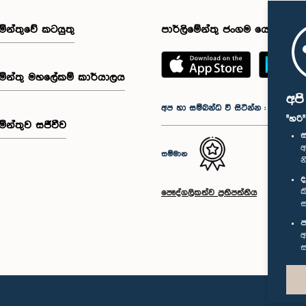
මේන්තුවේ කටයුතු
පාර්ලිමේන්තු ජංගම යෙදුම
මේන්තු මහලේකම් කාර්යාලය
අප
අප හා සම්බන්ධ වී සිටින්න :
"හරි
මේන්තුව සජීවීව
ස
අ
සම්මාන
න
ද
ක
පෞද්ගලිකත්ව ප්‍රතිපත්තිය
ස
ප
අ
ස