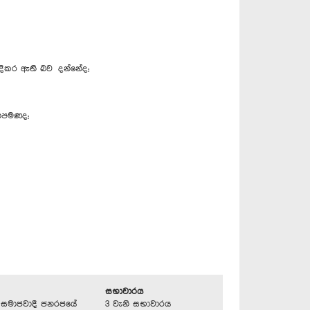
දිකර ඇති බව දන්නේද;
කොපමණද;
සභාවාරය
්‍රික සමාජවාදී ජනරජයේ
3 වැනි සභාවාරය