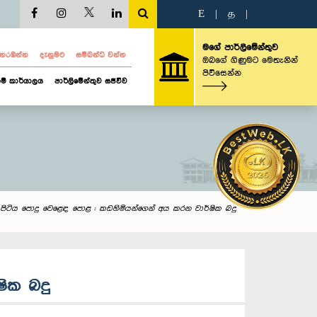
E
|
த
|
මගේ පාර්ලිමේන්තුව
ව නරඹන්න
දැනුමට
සම්බන්ධ වන්න
ඔබගේ ගිණුමට මෙතැනින්
පිවිසෙන්න
ම් කාර්යාලය
පාර්ලිමේන්තුව සජීවීව
වලපිටිය පොදු වෙළෙඳ පොළ : කඩහිමියන්ගෙන් අය කරන වාර්ෂික බදු
ික බදු