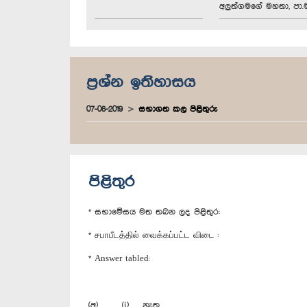
අලුත්ගමගේ මහතා, පා.ම
ප්‍රශ්න ඉතිහාසය
07-06-2019
සභාගත කල පිළිතුරු
පිළිතුර
* සභාමේසය මත තබන ලද පිළිතුර:
* சபாபீடத்தில் வைக்கப்பட்ட விடை :
* Answer tabled:
(අ) (i) නැත.