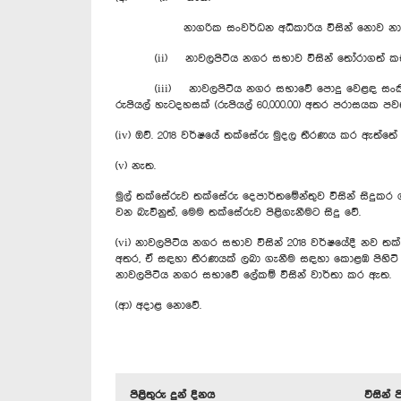
නාගරික සංවර්ධන අධිකාරිය විසින් නොව නාවලපි
(ii) නාවලපිටිය නගර සභාව විසින් තෝරාගත් කඩහිමියන
(iii) නාවලපිටිය නගර සභාවේ පොදු වෙළඳ සංකීර්ණය කඩ
රුපියල් හැටදහසක් (රුපියල් 60,000.00) අතර පරාසය
(iv) ඔව්. 2018 වර්ෂයේ තක්සේරු මුදල තීරණය කර ඇත්තේ 
(v) නැත.
මුල් තක්සේරුව තක්සේරු දෙපාර්තමේන්තුව විසින් සිදුක
වන බැවිනුත්, මෙම තක්සේරුව පිළිගැනීමට සිදු වේ.
(vi) නාවලපිටිය නගර සභාව විසින් 2018 වර්ෂයේදී නව ත
අතර, ඒ සඳහා තීරණයක් ලබා ගැනීම සඳහා කොළඹ පිහිටි
නාවලපිටිය නගර සභාවේ ලේකම් විසින් වාර්තා කර ඇත.
(ආ) අදාළ නොවේ.
පිළිතුරු දුන් දිනය
විසින් 