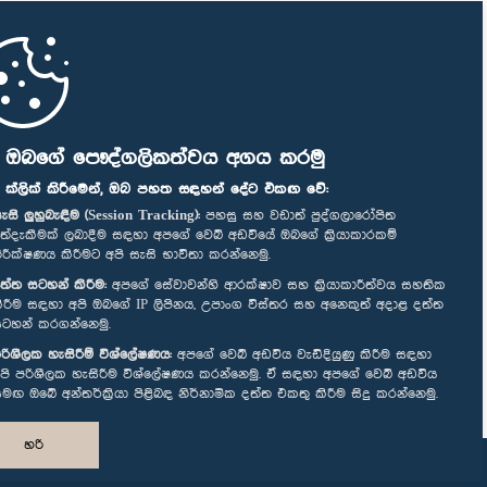
ි ඔබගේ පෞද්ගලිකත්වය අගය කරමු
" ක්ලික් කිරීමෙන්, ඔබ පහත සඳහන් දේට එකඟ වේ:
ැසි ලුහුබැඳීම (Session Tracking):
පහසු සහ වඩාත් පුද්ගලාරෝපිත
ත්දැකීමක් ලබාදීම සඳහා අපගේ වෙබ් අඩවියේ ඔබගේ ක්‍රියාකාරකම්
ිරීක්ෂණය කිරීමට අපි සැසි භාවිතා කරන්නෙමු.
ත්ත සටහන් කිරීම:
අපගේ සේවාවන්හි ආරක්ෂාව සහ ක්‍රියාකාරීත්වය සහතික
ිරීම සඳහා අපි ඔබගේ IP ලිපිනය, උපාංග විස්තර සහ අනෙකුත් අදාළ දත්ත
ටහන් කරගන්නෙමු.
රිශීලක හැසිරීම් විශ්ලේෂණය:
අපගේ වෙබ් අඩවිය වැඩිදියුණු කිරීම සඳහා
පි පරිශීලක හැසිරීම විශ්ලේෂණය කරන්නෙමු. ඒ සඳහා අපගේ වෙබ් අඩවිය
මඟ ඔබේ අන්තර්ක්‍රියා පිළිබඳ නිර්නාමික දත්ත එකතු කිරීම සිදු කරන්නෙමු.
හරි
නිර්මාණය සහ සංවර්ධනය
TekGeeks