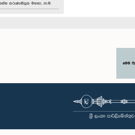
න්ත කරුණාතිලක මහතා, පා.ම.
මෙම පි