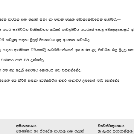
වදේශ කටයුතු සහ පළාත් සභා හා පළාත් පාලන අමාත්‍යතුමාගෙන් ඇසීමට,—
ටිය නගර සංවර්ධන වැඩසටහන යටතේ නාවලපිටිය නගරයේ පොදු වෙළෙඳපොළක් ඉ
ිරීම් කටයුතු සඳහා මුදල් වැයකරන ලද ආයතන කවරේද;
ොළ සඳහා ආරම්භක වර්ෂයේදී කඩහිමියන්ගෙන් අය කරන ලද වාර්ෂික බදු මුදල 
න් වැඩිකර ඇති බව දන්නේද;
යන්ට එම බදු මුදල් ගෙවීමට නොහැකි බව පිළිගන්නේද;
ුදලක් අය කිරීම සඳහා නාවලපිටිය නගර සභාවට උපදෙස් ලබා දෙන්නේද;
අමාත්‍යාංශය
ව්‍යවස්ථාදායකය
අභ්‍යන්තර හා ස්වදේශ කටයුතු සහ පළාත්
ශ්‍රී ලංකා ප්‍රජාතාන්ත