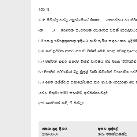
450/’19
ගරු මහින්දානන්ද අලුත්ගමගේ මහතා,— අභ්‍යන්තර හා ස්
(අ) (i) නාගරික සංවර්ධන අධිකාරිය විසින් නාවලපි
(ii) පොදු වෙළෙඳපොළ ඉදිකර ඇති භූමිය සඳහා සහ ඉදික
(iii) නාවලපිටිය නගර සභාව විසින් මෙම පොදු වෙළෙඳප
(iv) වත්මන් නගර සභාව විසින් වාර්ෂික බදු මුදල 1500%කි
(v) එකවර 1500%කින් බදු මුදල් වැඩි කිරීමෙන් ව්‍යාපාරික
(vi) මෙම තත්ත්වය සමාලෝචනය කර නැවත සාධාරණ බදු ම
යන්න එතුමා මෙම සභාවට දන්වන්නෙහිද?
(ආ) නොඑසේ නම්, ඒ මන්ද?
අසන ලද දිනය
අසන ලද්දේ
2019-06-07
ගරු මහින්දානන්ද