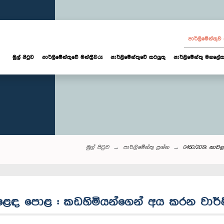
පාර්ලි‌මේන්තු
මුල් පිටුව
පාර්ලි‌මේන්තුවේ මන්ත්‍රීවරු
පාර්ලිමේන්තුවේ කටයුතු
පාර්ලිමේන්තු මහලේක
මුල් පිටුව
පාර්ලි‌මේන්තු‌ ප්‍රශ්න
0450/2019: නා
වෙළෙඳ පොළ : කඩහිමියන්ගෙන් අය කරන වාර්ෂ