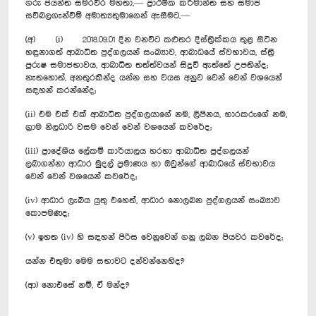
ගරු ජයන්ත සමරවීර මහතා,— ප්‍රාථමික කර්මාන්ත සහ සමාජ
සවිබලගැන්වීම් අමාත්‍යතුමාගෙන් ඇසීමට,—
(අ) (i) 2018.09.01 දින වනවිට කළුතර දිස්ත්‍රික්කය තුළ සිටින
හඳුනාගත් ආබාධිත පුද්ගලයන් සංඛ්‍යාව, ආබාධයේ ස්වභාවය, ස්ත්‍රී
පුරුෂ සමාජභාවය, ආබාධිත තත්ත්වයන් සිදුවී ඇත්තේ උපතින්ද;
නැතහොත්, අනතුරකින්ද යන්න සහ වයස අනුව වෙන් වෙන් වශයෙන්
සඳහන් කරන්නේද;
(​ii) එම එක් එක් ආබාධිත පුද්ගලයාගේ නම, ලිපිනය, භාරකරුගේ නම,
ග්‍රාම නිලධාරි වසම වෙන් වෙන් වශයෙන් කවරේද;
(iii) ප්‍රාදේශීය ලේකම් කාර්යාලය හරහා ආබාධිත පුද්ගලයන්
ලබාගන්නා ආධාර මුදල් ප්‍රමාණය හා ඔවුන්ගේ ආබාධයේ ස්වභාවය
වෙන් වෙන් වශයෙන් කවරේද;
(iv) ආධාර ලැබිය යුතු එහෙත්, ආධාර නොලබන පුද්ගලයන් සංඛ්‍යාව
කොපමණද;
(v) ඉහත (iv) හි සඳහන් පිරිස වෙනුවෙන් ගනු ලබන පියවර කවරේද;
යන්න එතුමා මෙම සභාවට දන්වන්නෙහිද?
(ආ) නොඑසේ නම්, ඒ මන්ද?