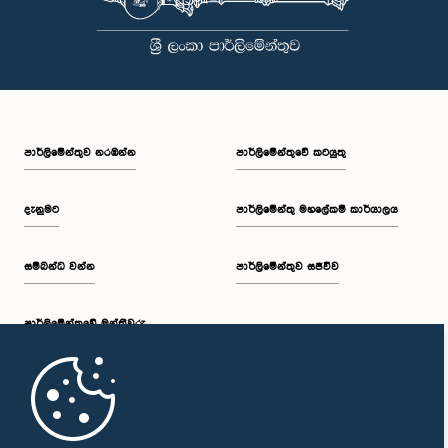
පාර්ලි‌මේන්තුව නරඹන්න
පාර්ලිමේන්තුවේ කටයුතු
දැනුමට
පාර්ලිමේන්තු මහලේකම් කාර්යාලය
සම්බන්ධ වන්න
පාර්ලිමේන්තුව සජීවීව
පාර්ලි‌මේන්තුවේ මන්ත්‍රීවරු
මුල් පිටුව