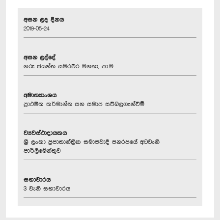
අසන ලද දිනය
2019-05-24
අසන ලද්දේ
ගරු ජයන්ත සමරවීර මහතා, පා.ම.
අමාත්‍යාංශය
ප්‍රාථමික කර්මාන්ත සහ සමාජ සවිබලගැන්වීම්
ව්‍යවස්ථාදායකය
ශ්‍රී ලංකා ප්‍රජාතාන්ත්‍රික සමාජවාදී ජනරජයේ අටවැනි
පාර්ලිමේන්තුව
සභාවාරය
3 වැනි සභාවාරය