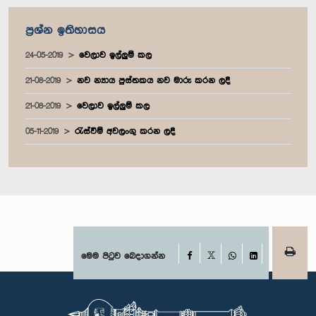
ප්‍රශ්න ඉතිහාසය
24-05-2019
වෙලාව ඉල්ලුම් කල
21-08-2019
නව න්‍යාය පුස්තකය නව මාරු කරන ලදී
21-08-2019
වෙලාව ඉල්ලුම් කල
05-11-2019
රැස්වීම් අවලංගු කරන ලදී
Facebook
මෙම පිටුව බෙදාගන්න
X
WhatsApp
LinkedIn