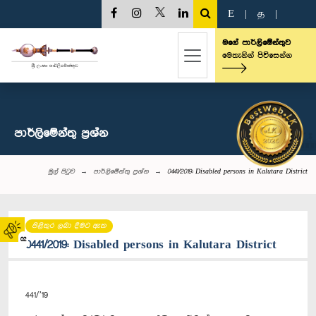
E
|
த
|
මගේ පාර්ලිමේන්තුව
මෙතැනින් පිවිසෙන්න
පාර්ලි‌මේන්තු‌ ප්‍රශ්න
මුල් පිටුව
පාර්ලි‌මේන්තු‌ ප්‍රශ්න
0441/2019: Disabled persons in Kalutara District
පිළිතුර ලබා දීමට ඇත
02
0441/2019: Disabled persons in Kalutara District
441/’19