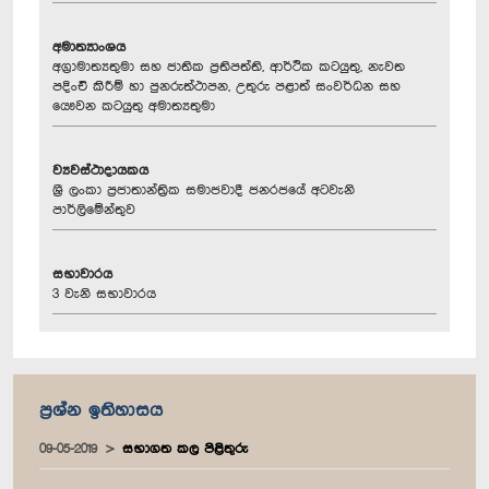
අමාත්‍යාංශය
අග්‍රාමාත්‍යතුමා සහ ජාතික ප්‍රතිපත්ති, ආර්ථික කටයුතු, නැවත
පදිංචි කිරීම් හා පුනරුත්ථාපන, උතුරු පළාත් සංවර්ධන සහ
යෞවන කටයුතු අමාත්‍යතුමා
ව්‍යවස්ථාදායකය
ශ්‍රී ලංකා ප්‍රජාතාන්ත්‍රික සමාජවාදී ජනරජයේ අටවැනි
පාර්ලිමේන්තුව
සභාවාරය
3 වැනි සභාවාරය
ප්‍රශ්න ඉතිහාසය
09-05-2019
සභාගත කල පිළිතුරු