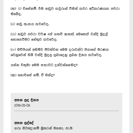
(ආ) (i) එසේනම්, එම නඩුව කවුරුන් විසින් කවර අධිකරණයක පවරා
තිබේද;
(​ii) නඩු අංකය කවරේද;
(​iii) නඩුව පවරා වර්ෂ 4ක් ගතවී ඇතත්, මෙතෙක් වන්දි මුදල්
නොගෙවීමට හේතුව කවරේද;
​(iv) මව්පියන් අහිමිව ජීවත්වන මෙම දරුවන්ට පියාගේ මරණය
වෙනුවෙන් හිමි වන්දි මුදල ලබාදෙනු ලබන දිනය කවරේද;
යන්න එතුමා මෙම සභාවට දන්වන්නෙහිද?
(ඇ) නොඑසේ නම්, ඒ මන්ද?
අසන ලද දිනය
2019-05-09
අසන ලද්දේ
ගරු සිවඥානම් ශ්‍රීතරන් මහතා, පා.ම.