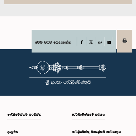
Facebook
මෙම පිටුව බෙදාගන්න
X
WhatsApp
LinkedIn
පාර්ලි‌මේන්තුව නරඹන්න
පාර්ලිමේන්තුවේ කටයුතු
දැනුමට
පාර්ලිමේන්තු මහලේකම් කාර්යාලය