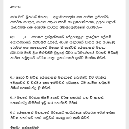
426/’19
ගරු එස්. ශ්‍රීතරන් මහතා,— අග්‍රාමාත්‍යතුමා සහ ජාතික ප්‍රතිපත්ති,
ආර්ථික කටයුතු, නැවත පදිංචි කිරීම් හා පුනරුත්ථාපන, උතුරු පළාත්
සංවර්ධන සහ යෞවන කටයුතු අමාත්‍යතුමාගෙන් ඇසීමට,—
(අ) (​i) යාපනය දිස්ත්‍රික්කයේ, පේදුරුතුඩුව ප්‍රාදේශීය ලේකම්
කොට්ඨාසයේ, එළුවතිව් දූපතේ, 4වැනි කලාපයේ වාසය කළ ගැහැණු
දරුවන් හය දෙනෙකුගේ පියෙකු වූ ඇන්ටනි යේසුදාසන් මහතා
2014.12.19 වැනි දින එළුවතිව් මුහුදේ ධීවර කර්මාන්තයේ නිරතව සිටියදී
නාවික හමුදාවේ ඩෝරා යාත්‍රා ප්‍රහාරයකට ලක්වී මිය‍ගිය බවත්;
(ii) අනාථ වී සිටින යේසුදාසන් මහතාගේ දරුවන්ට එම මරණය
වෙනුවෙන් වූ වන්දිය ඉතා ඉක්මනින් ලබා‍දෙන බව නාවික හමුදාව
විසින් පොරොන්දු වූ බවත්;
(iii) ඔහුගේ මරණය සිදුවී දැනට වර්ෂ හතරක් ගත වී ඇතත්,
පොරොන්දු කිසිවක් ඉටු කර නොමැති බවත්; ‍‍
(iv) යේසුදාසන් මහතාගේ මරණයට සාධාරණය ඉටුකරන මෙන් ඉල්ලා
වර්ෂ හතර‍කට පෙර නඩුවක් ගොනු කර ඇති බවත්;‍
එතුමා දන්නෙහිද?