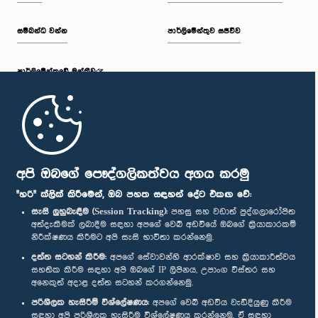
සම්බන්ධ වන්න
පාර්ලිමේන්තුව සජීවීව
පාර්ලි‌මේන්තුවේ මන්ත්‍රීවරු
මුල් පිටුව
පාර්ලිමේන්තු ජංගම යෙදුම
අපි ඔබගේ පෞද්ගලිකත්වය අගය කරමු
"හරි" ක්ලික් කිරීමෙන්, ඔබ පහත සඳහන් දේට එකඟ වේ:
සැසි ලුහුබැඳීම (Session Tracking):
පහසු සහ වඩාත් පුද්ගලාරෝපිත
අත්දැකීමක් ලබාදීම සඳහා අපගේ වෙබ් අඩවියේ ඔබගේ ක්‍රියාකාරකම්
නිරීක්ෂණය කිරීමට අපි සැසි භාවිතා කරන්නෙමු.
අප හා සම්බන්ධ වී සිටින්න :
දත්ත සටහන් කිරීම:
අපගේ සේවාවන්හි ආරක්ෂාව සහ ක්‍රියාකාරීත්වය
සහතික කිරීම සඳහා අපි ඔබගේ IP ලිපිනය, උපාංග විස්තර සහ
අනෙකුත් අදාළ දත්ත සටහන් කරගන්නෙමු.
සම්මාන
පරිශීලක හැසිරීම් විශ්ලේෂණය:
අපගේ වෙබ් අඩවිය වැඩිදියුණු කිරීම
සඳහා අපි පරිශීලක හැසිරීම විශ්ලේෂණය කරන්නෙමු. ඒ සඳහා