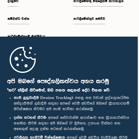
දැනුමට
පාර්ලිමේන්තු මහලේකම් කාර්යාලය
සම්බන්ධ වන්න
පාර්ලිමේන්තුව සජීවීව
පාර්ලි‌මේන්තුවේ මන්ත්‍රීවරු
මුල් පිටුව
පාර්ලිමේන්තු ජංගම යෙදුම
අපි ඔබගේ පෞද්ගලිකත්වය අගය කරමු
"හරි" ක්ලික් කිරීමෙන්, ඔබ පහත සඳහන් දේට එකඟ වේ:
සැසි ලුහුබැඳීම (Session Tracking):
පහසු සහ වඩාත් පුද්ගලාරෝපිත
අත්දැකීමක් ලබාදීම සඳහා අපගේ වෙබ් අඩවියේ ඔබගේ ක්‍රියාකාරකම්
නිරීක්ෂණය කිරීමට අපි සැසි භාවිතා කරන්නෙමු.
අප හා සම්බන්ධ වී සිටින්න :
දත්ත සටහන් කිරීම:
අපගේ සේවාවන්හි ආරක්ෂාව සහ ක්‍රියාකාරීත්වය
සහතික කිරීම සඳහා අපි ඔබගේ IP ලිපිනය, උපාංග විස්තර සහ
අනෙකුත් අදාළ දත්ත සටහන් කරගන්නෙමු.
සම්මාන
පරිශීලක හැසිරීම් විශ්ලේෂණය:
අපගේ වෙබ් අඩවිය වැඩිදියුණු කිරීම