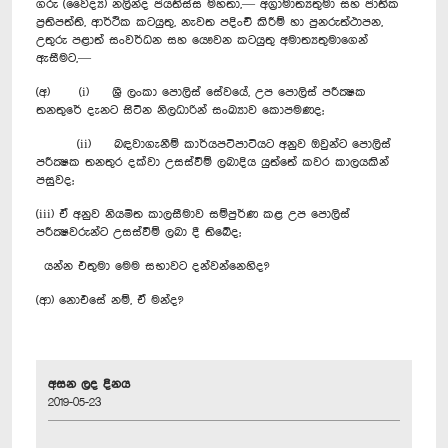
ගරු (වෛද්‍ය) නලින්ද ජයතිස්ස මහතා,— අග්‍රාමාත්‍යතුමා සහ ජාතික
ප්‍රතිපත්ති, ආර්ථික කටයුතු, නැවත පදිංචි කිරීම් හා පුනරුත්ථාපන,
උතුරු පළාත් සංවර්ධන සහ යෞවන කටයුතු අමාත්‍යතුමාගෙන්
ඇසීමට,—
(අ) (i) ශ්‍රී ලංකා පොලිස් සේවයේ, උප පොලිස් පරීක්‍ෂක
තනතුරේ දැනට සිටින නිලධාරින් සංඛ්‍යාව කොපමණද;
(ii) බඳවාගැනීම් කාර්යපටිපාටියට අනුව ඔවුන්ට පොලිස්
පරීක්‍ෂක තනතුර දක්වා උසස්වීම් ලබාදිය යුත්තේ කවර කාලයකින්
පසුවද;
(iii) ඒ අනුව නියමිත කාලසීමාව සම්පුර්ණ කළ උප පොලිස්
පරීක්‍ෂවරුන්ට උසස්වීම් ලබා දී තිබේද;
යන්න එතුමා මෙම සභාවට දන්වන්නෙහිද?
(ආ) නොඑසේ නම්, ඒ මන්ද?
අසන ලද දිනය
2019-05-23