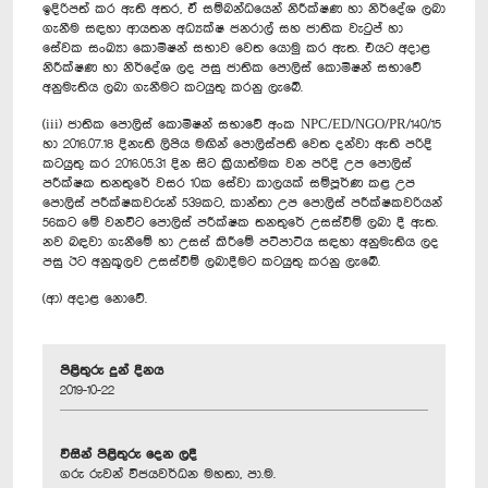
ඉදිරිපත් කර ඇති අතර, ඒ සම්බන්ධයෙන් නිරීක්ෂණ හා නිර්දේශ ලබා
ගැනීම සඳහා ආයතන අධ්‍යක්ෂ ජනරාල් සහ ජාතික වැටුප් හා
සේවක සංඛ්‍යා කොමිෂන් සභාව වෙත යොමු කර ඇත. එයට අදාළ
නිරීක්ෂණ හා නිර්දේශ ලද පසු ජාතික පොලිස් කොමිෂන් සභාවේ
අනුමැතිය ලබා ගැනීමට කටයුතු කරනු ලැබේ.
(iii) ජාතික පොලිස් කොමිෂන් සභාවේ අංක NPC/ED/NGO/PR/140/15
හා 2016.07.18 දිනැති ලිපිය මඟින් පොලිස්පති වෙත දන්වා ඇති පරිදි
කටයුතු කර 2016.05.31 දින සිට ක්‍රියාත්මක වන පරිදි උප පොලිස්
පරීක්ෂක තනතුරේ වසර 10ක සේවා කාලයක් සම්පූර්ණ කළ උප
පොලිස් පරීක්ෂකවරුන් 539කට, කාන්තා උප පොලිස් පරීක්ෂකවරියන්
56කට මේ වනවිට පොලිස් පරීක්ෂක තනතුරේ උසස්වීම් ලබා දී ඇත.
නව බඳවා ගැනීමේ හා උසස් කිරීමේ පටිපාටිය සඳහා අනුමැතිය ලද
පසු ඊට අනුකූලව උසස්වීම් ලබාදීමට කටයුතු කරනු ලැබේ.
(ආ) අදාළ නොවේ.
පිළිතුරු දුන් දිනය
2019-10-22
විසින් පිළිතුරු දෙන ලදී
ගරු රුවන් විජයවර්ධන මහතා, පා.ම.