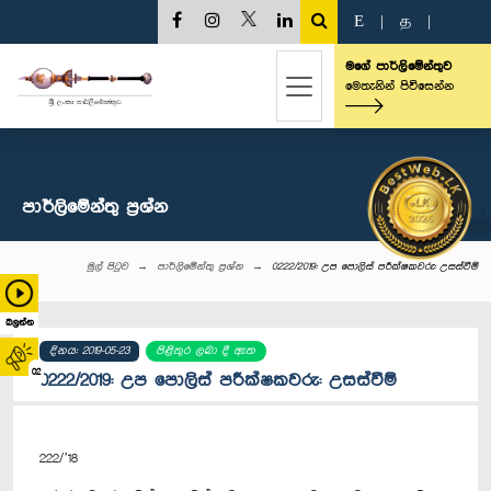
E
|
த
|
මගේ පාර්ලිමේන්තුව
මෙතැනින් පිවිසෙන්න
පාර්ලි‌මේන්තු‌ ප්‍රශ්න
මුල් පිටුව
පාර්ලි‌මේන්තු‌ ප්‍රශ්න
0222/2019: උප පොලිස් පරීක්ෂකවරු: උසස්වීම්
බලන්න
දිනය: 2019-05-23
පිළිතුර ලබා දී ඇත
02
0222/2019: උප පොලිස් පරීක්ෂකවරු: උසස්වීම්
222/’18