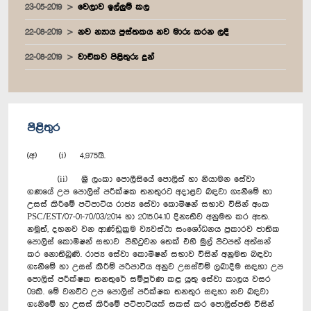
23-05-2019
වෙලාව ඉල්ලුම් කල
22-08-2019
නව න්‍යාය පුස්තකය නව මාරු කරන ලදී
22-08-2019
වාචිකව පිළිතුරු දුන්
පිළිතුර
(අ) (i) 4,975යි.
(ii) ශ්‍රී ලංකා පොලීසියේ පොලිස් හා නියාමන සේවා
ගණයේ උප පොලිස් පරීක්ෂක තනතුරට අදාළව බඳවා ගැනීමේ හා
උසස් කිරීමේ පටිපාටිය රාජ්‍ය සේවා කොමිෂන් සභාව විසින් අංක
PSC/EST/07-01-70/03/2014 හා 2015.04.10 දිනැතිව අනුමත කර ඇත.
නමුත්, දහනව වන ආණ්ඩුක්‍රම ව්‍යවස්ථා සංශෝධනය ප්‍රකාරව ජාතික
පොලිස් කොමිෂන් සභාව පිහිටුවන තෙක් එහි මුල් පිටපත් අත්සන්
කර නොතිබුණි. රාජ්‍ය සේවා කොමිෂන් සභාව විසින් අනුමත බඳවා
ගැනීමේ හා උසස් කිරීම් පරිපාටිය අනුව උසස්වීම් ලබාදීම සඳහා උප
පොලිස් පරීක්ෂක තනතුරේ සම්පූර්ණ කළ යුතු සේවා කාලය වසර
09කි. මේ වනවිට උප පොලිස් පරීක්ෂක තනතුර සඳහා නව බඳවා
ගැනීමේ හා උසස් කිරීමේ පටිපාටියක් සකස් කර පොලිස්පති විසින්