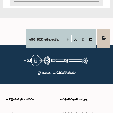
Facebook
මෙම පිටුව බෙදාගන්න
X
WhatsApp
LinkedIn
පාර්ලි‌මේන්තුව නරඹන්න
පාර්ලිමේන්තුවේ කටයුතු