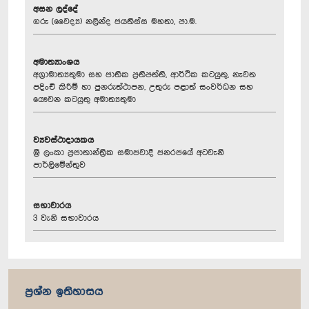
අසන ලද්දේ
ගරු (වෛද්‍ය) නලින්ද ජයතිස්ස මහතා, පා.ම.
අමාත්‍යාංශය
අග්‍රාමාත්‍යතුමා සහ ජාතික ප්‍රතිපත්ති, ආර්ථික කටයුතු, නැවත
පදිංචි කිරීම් හා පුනරුත්ථාපන, උතුරු පළාත් සංවර්ධන සහ
යෞවන කටයුතු අමාත්‍යතුමා
ව්‍යවස්ථාදායකය
ශ්‍රී ලංකා ප්‍රජාතාන්ත්‍රික සමාජවාදී ජනරජයේ අටවැනි
පාර්ලිමේන්තුව
සභාවාරය
3 වැනි සභාවාරය
ප්‍රශ්න ඉතිහාසය