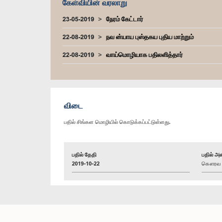
கேள்வியின் வரலாறு
23-05-2019
நேரம் கேட்டார்
22-08-2019
நவ ன்யாய புஸ்தகய புதிய மாற்றும்
22-08-2019
வாய்மொழியாக பதிலளித்தார்
விடை
பதில் சிங்கள மொழியில் கொடுக்கப்பட்டுள்ளது.
பதில் தேதி
பதில் அள
2019-10-22
கௌரவ ரு