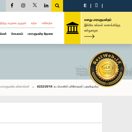
E
|
සි
|
எனது பாராளுமன்றம்
திற்கு வருகை தருதல்
கற்க
பங்கேற்க
இங்கே உங்கள் கணக்கிற்கு
உள்நுழைக
ல்கள்
செயலகம்
பாராளுமன்ற நேரலை
பாராளுமன்ற வினாக்கள்
0222/2019: உப பொலிஸ் பரிசோதகர்: பதவியுயர்வு