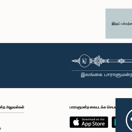
இந்தப் பக்கத்
ன்ற அலுவல்கள்
பாராளுமன்ற கையடக்க செயலி
்