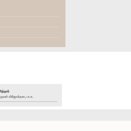
ித்தார்
வன் விஜேவர்தன, பா.உ.