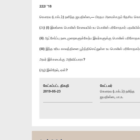
222/ '18
கௌரவ (டாக்டர்) நளிந்த ஜயதிஸ்ஸ,— பிரதம அமைச்சரும் தேசிய கொள்
(அ) (i) இலங்கை பொலிஸ் சேவையில் உப பொலிஸ் பரிசோதகர் பதவியி
(ii) ஆட்சேர்ப்பு நடைமுறைகளுக்கேற்ப இவர்களுக்கு பொலிஸ் பரிசோதகர
(iii) இந்த உரிய காலத்தினை பூர்த்திசெய்துள்ள உப பொலிஸ் பரிசோதகர்
அவர் இச்சபைக்கு அறிவிப்பாரா?
(ஆ) இன்றேல், ஏன்?
கேட்கப்பட்ட திகதி
கேட்டவர்
2019-05-23
கௌரவ (டாக்டர்) நலிந்த
ஜயதிஸ்ஸ, பா.உ.