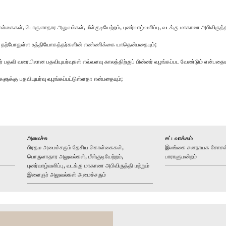
கைகள், பொருளாதார அலுவல்கள், மீள்குடியேற்றம், புனர்வாழ்வளிப்பு, வடக்கு மாகாண அபிவிருத
ல் தற்போதுள்ள உத்தியோகத்தர்களின் எண்ணிக்கை யாதென்பதையும்;
் பதவி வரையிலான பதவியுயர்வுகள் எவ்வளவு காலத்திற்குப் பின்னர் வழங்கப்பட வேண்டும் என்பதையு
களுக்கு பதவியுயர்வு வழங்கப்பட்டுள்ளதா என்பதையும்;
அமைச்சு
சட்டவாக்கம்
பிரதம அமைச்சரும் தேசிய கொள்கைகள்,
இலங்கை சனநாயக சோசலிசக
பொருளாதார அலுவல்கள், மீள்குடியேற்றம்,
பாராளுமன்றம்
புனர்வாழ்வளிப்பு, வடக்கு மாகாண அபிவிருத்தி மற்றும்
இளைஞர் அலுவல்கள் அமைச்சரும்