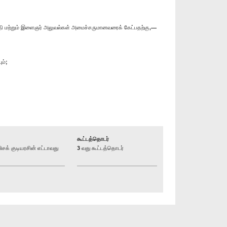
்தி மற்றும் இளைஞர் அலுவல்கள் அமைச்சருமானவரைக் கேட்பதற்கு,—
ம்;
கூட்டத்தொடர்
் குடியரசின் எட்டாவது
3 வது கூட்டத்தொடர்