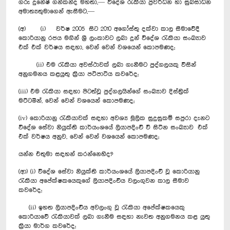
ගරු දුනේෂ් ගන්කන්ද මහතා,— විදේශ රැකියා ප්‍රවර්ධන හා සුබසාධන
අමාත්‍යතුමාගෙන් ඇසීමට,—
(අ) (i) වර්ෂ 2005 සිට 2010 අ‍ගෝස්තු දක්වා කාල සීමාවේදී
කොරියානු රජය මගින් ශ්‍රී ලංකාවට ලබා දුන් විදේශ රැකියා සංඛ්‍යාව
එක් එක් වර්ෂය සඳහා, වෙන් වෙන් වශයෙන් කොපමණද;
(ii) එම රැකියා අවස්ථාවක් ලබා ගැනීමට පුද්ගලයකු විසින්
අනුගමනය කළයුතු ක්‍රියා පටිපාටිය කවරේද;
(iii) එම රැකියා සඳහා පිටත්වූ පුද්ගලයින්ගේ සංඛ්‍යාව දිස්ත්‍රික්
මට්ටමින්, වෙන් වෙන් වශයෙන් කොපමණද;
(iv) කොරියානු රැකියාවක් සඳහා අවශ්‍ය මූලික සුදුසුකම් සපුරා දැනට
විදේශ සේවා නියුක්ති කාර්යංශයේ ලියාපදිංචි වී සිටින සංඛ්‍යාව එක්
එක් වර්ෂය අනුව, වෙන් වෙන් වශයෙන් කොපමණද;
යන්න එතුමා සඳහන් කරන්නෙහිද?
(ආ) (i) විදේශ සේවා නියුක්ති කාර්යංශයේ ලියාපදිංචි වූ කොරියානු
රැකියා අපේක්ෂකයෙකුගේ ලියාපදිංචිය වලංගුවන කාල සීමාව
කවරේද;
(ii) ඉහත ලියාපදිංචිය අවලංගු වූ රැකියා අපේක්ෂකයෙකු
කොරියාවේ රැකියාවක් ලබා ගැනීම සඳහා නැවත අනුගමනය කළ යුතු
ක්‍රියා මාර්ග කවරේද;