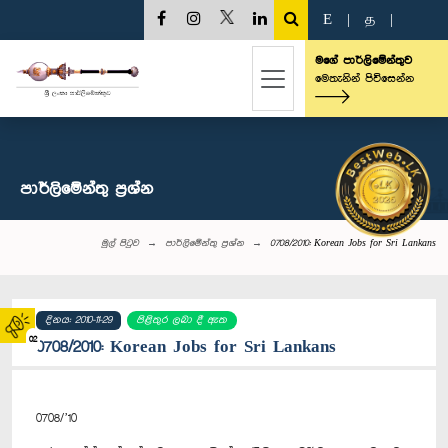
E
|
த
|
මගේ පාර්ලිමේන්තුව
මෙතැනින් පිවිසෙන්න
පාර්ලි‌මේන්තු‌ ප්‍රශ්න
මුල් පිටුව
පාර්ලි‌මේන්තු‌ ප්‍රශ්න
0708/2010: Korean Jobs for Sri Lankans
දිනය: 2010-11-29
පිළිතුර ලබා දී ඇත
02
0708/2010: Korean Jobs for Sri Lankans
0708/’10