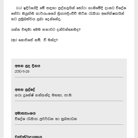
(iii) ඉදිරියේදී මේ සඳහා පුද්ගලයින් තෝරා ගැනීමේදී දැනට ‍විදේශ
සේවා නියුක්ති කාර්යංශයේ ලියාපදිංචිවී සිටින රැකියා අපේක්ෂකයින්
හට ප්‍රමුඛත්වය ලබා‍ දෙන්නේද;
යන්න එතුමා මෙම සභාවට දන්වන්නෙහිද?
(ඇ) නොඑසේ නම්, ඒ මන්ද?
අසන ලද දිනය
2010-11-29
අසන ලද්දේ
ගරු දුනේෂ් ගන්කන්ද මහතා, පා.ම.
අමාත්‍යාංශය
විදේශ රැකියා ප්‍රවර්ධන හා සුබසාධන
ව්‍යවස්ථාදායකය