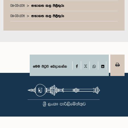
09-03-2011
සභාගත කල පිළිතුරු
09-03-2011
සභාගත කල පිළිතුරු
Facebook
මෙම පිටුව බෙදාගන්න
X
WhatsApp
LinkedIn