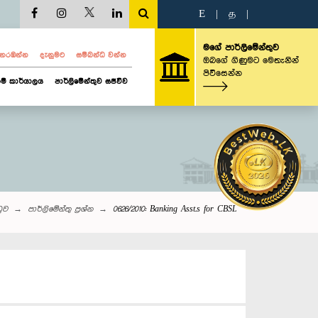
E
|
த
|
මගේ පාර්ලිමේන්තුව
ව නරඹන්න
දැනුමට
සම්බන්ධ වන්න
ඔබගේ ගිණුමට මෙතැනින්
පිවිසෙන්න
ම් කාර්යාලය
පාර්ලිමේන්තුව සජීවීව
ටුව
පාර්ලි‌මේන්තු‌ ප්‍රශ්න
0626/2010: Banking Asst.s for CBSL