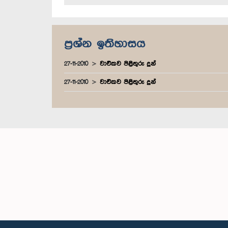
ප්‍රශ්න ඉතිහාසය
27-11-2010
වාචිකව පිළිතුරු දුන්
27-11-2010
වාචිකව පිළිතුරු දුන්