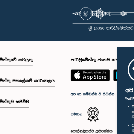
මේන්තුවේ කටයුතු
පාර්ලිමේන්තු ජංගම යෙදුම
මේන්තු මහලේකම් කාර්යාලය
අප
අප හා සම්බන්ධ වී සිටින්න :
"හරි
මේන්තුව සජීවීව
ස
අ
සම්මාන
න
ද
ක
පෞද්ගලිකත්ව ප්‍රතිපත්තිය