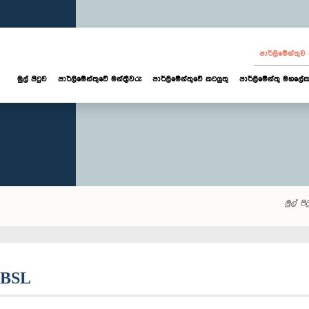
පාර්ලි‌මේන්තු
මුල් පිටුව
පාර්ලි‌මේන්තුවේ මන්ත්‍රීවරු
පාර්ලිමේන්තුවේ කටයුතු
පාර්ලිමේන්තු මහලේක
මුල් පි
 CBSL