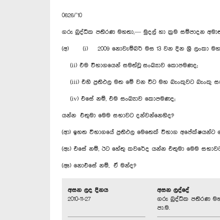
0626/’10
ගරු බුද්ධික පතිරණ මහතා,— මුදල් හා ක්‍රම සම්පාදන අමා
(අ) (i) 2009 නොවැම්බර් මස 13 වන දින ශ්‍රී ලංකා මහ
(ii) එම විභාගයෙන් සමත්වූ සංඛ්‍යාව කොපමණද;
(iii) එහි ප්‍රතිඵල මත මේ වන විට මහ බැංකුවට බැංකු
(iv) එසේ නම්, එම සංඛ්‍යාව කොපමණද;
යන්න එතුමා මෙම සභාවට දන්වන්නෙහිද?
(ආ) ඉහත විභාගයේ ප්‍රතිඵල මෙතෙක් විභාග අපේක්ෂයන්ට
(ඇ) එසේ නම්, ඊ‍ට හේතු කවරේද යන්න එතුමා මෙම සභාවට
(ඈ) නොඑසේ නම්, ඒ මන්ද?
අසන ලද දිනය
අසන ලද්දේ
2010-11-27
ගරු බුද්ධික පතිරණ ම
පා.ම.