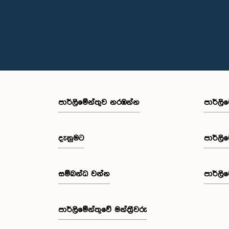
පාර්ලි‌මේන්තුව නරඹන්න
පාර්ලි
දැනුමට
පාර්ලි
සම්බන්ධ වන්න
පාර්ලි
පාර්ලි‌මේන්තුවේ මන්ත්‍රීවරු