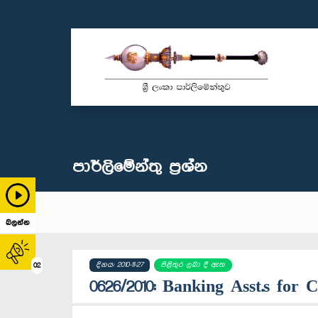
පාර්ලි‌මේන්තු‌ ප්‍රශ්න
බලන්න
දිනය: 2010-11-27
පිළිතුර ලබා දී ඇත
02
0626/2010: Banking Asst.s for