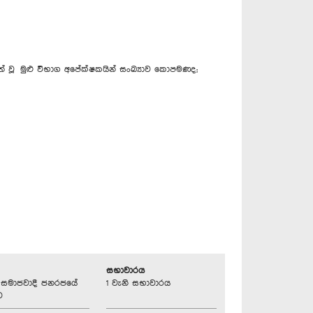
් වූ මුළු විභාග අපේක්ෂකයින් සංඛ්‍යාව කොපමණද;
සභාවාරය
්‍රික සමාජවාදී ජනරජයේ
1 වැනි සභාවාරය
ව