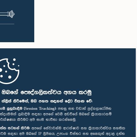
ි ඔබගේ පෞද්ගලිකත්වය අගය කරමු
" ක්ලික් කිරීමෙන්, ඔබ පහත සඳහන් දේට එකඟ වේ:
ැසි ලුහුබැඳීම (Session Tracking):
පහසු සහ වඩාත් පුද්ගලාරෝපිත
ත්දැකීමක් ලබාදීම සඳහා අපගේ වෙබ් අඩවියේ ඔබගේ ක්‍රියාකාරකම්
ිරීක්ෂණය කිරීමට අපි සැසි භාවිතා කරන්නෙමු.
ත්ත සටහන් කිරීම:
අපගේ සේවාවන්හි ආරක්ෂාව සහ ක්‍රියාකාරීත්වය සහතික
ිරීම සඳහා අපි ඔබගේ IP ලිපිනය, උපාංග විස්තර සහ අනෙකුත් අදාළ දත්ත