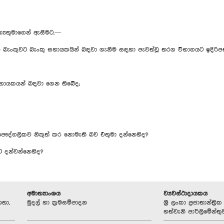
ත්‍යතුමාගෙන් ඇසීමට,—
 බැංකුවට බැංකු සහායකයින් බඳවා ගැනීම සඳහා පැවත්වූ තරග විභාගයට ඉදිරිපත
 සහායකයන් බඳවා ගෙන තිබේද;
 පෞද්ගලිකව නිකුත් කර නොමැති බව එතුමා දන්නෙහිද?
 දන්වන්නෙහිද?
අමාත්‍යාංශය
ව්‍යවස්ථාදායකය
හතා,
මුදල් හා ක්‍රමසම්පාදන
ශ්‍රී ලංකා ප්‍රජාතාන්ත
හත්වැනි පාර්ලිමේන්තු