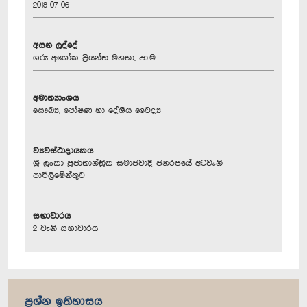
2018-07-06
අසන ලද්දේ
ගරු අශෝක ප්‍රියන්ත මහතා, පා.ම.
අමාත්‍යාංශය
සෞඛ්‍ය, පෝෂණ හා දේශීය වෛද්‍ය
ව්‍යවස්ථාදායකය
ශ්‍රී ලංකා ප්‍රජාතාන්ත්‍රික සමාජවාදී ජනරජයේ අටවැනි
පාර්ලිමේන්තුව
සභාවාරය
2 වැනි සභාවාරය
ප්‍රශ්න ඉතිහාසය