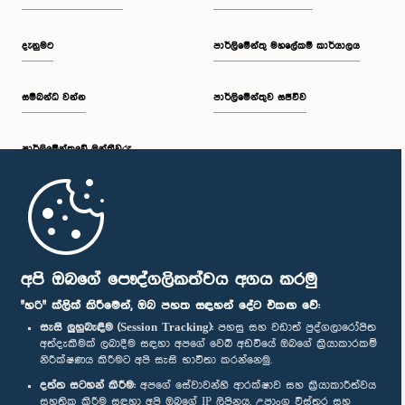
දැනුමට
පාර්ලිමේන්තු මහලේකම් කාර්යාලය
සම්බන්ධ වන්න
පාර්ලිමේන්තුව සජීවීව
පාර්ලි‌මේන්තුවේ මන්ත්‍රීවරු
මුල් පිටුව
පාර්ලිමේන්තු ජංගම යෙදුම
අපි ඔබගේ පෞද්ගලිකත්වය අගය කරමු
"හරි" ක්ලික් කිරීමෙන්, ඔබ පහත සඳහන් දේට එකඟ වේ:
සැසි ලුහුබැඳීම (Session Tracking):
පහසු සහ වඩාත් පුද්ගලාරෝපිත
අත්දැකීමක් ලබාදීම සඳහා අපගේ වෙබ් අඩවියේ ඔබගේ ක්‍රියාකාරකම්
නිරීක්ෂණය කිරීමට අපි සැසි භාවිතා කරන්නෙමු.
අප හා සම්බන්ධ වී සිටින්න :
දත්ත සටහන් කිරීම:
අපගේ සේවාවන්හි ආරක්ෂාව සහ ක්‍රියාකාරීත්වය
සහතික කිරීම සඳහා අපි ඔබගේ IP ලිපිනය, උපාංග විස්තර සහ