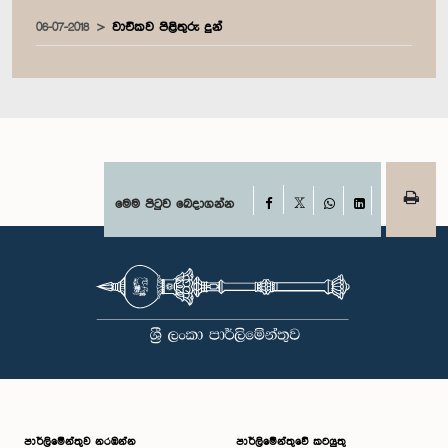
06-07-2018
වාචිකව පිළිතුරු දුන්
Facebook
මෙම පිටුව බෙදාගන්න
X
WhatsApp
LinkedIn
පාර්ලි‌මේන්තුව නරඹන්න
පාර්ලිමේන්තුවේ කටයුතු