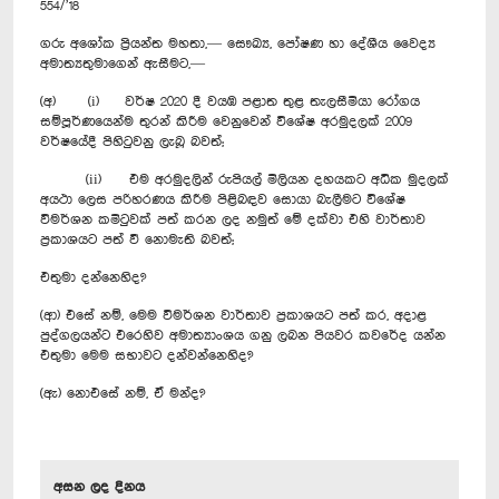
554/’18
ගරු අශෝක ප්‍රියන්ත මහතා,— සෞඛ්‍ය, පෝෂණ හා දේශීය වෛද්‍ය
අමාත්‍යතුමාගෙන් ඇසීමට,—
(අ) (i) වර්ෂ 2020 දී වයඹ පළාත තුළ තැලසීමියා රෝගය
සම්පූර්ණයෙන්ම තුරන් කිරීම වෙනුවෙන් විශේෂ අරමුදලක් 2009
වර්ෂයේදී පිහිටුවනු ලැබූ බවත්;
(ii) එම අරමුදලින් රුපියල් මිලියන දහයකට අධික මුදලක්
අයථා ලෙස පරිහරණය කිරීම පිළිබඳව සොයා බැලීමට විශේෂ
විමර්ශන කමිටුවක් පත් කරන ලද නමුත් මේ දක්වා එහි වාර්තාව
ප්‍රකාශයට පත් වී නොමැති බවත්;
එතුමා දන්නෙහිද?
(ආ) එසේ නම්, මෙම විමර්ශන වාර්තාව ප්‍රකාශයට පත් කර, අදාළ
පුද්ගලයන්ට එරෙහිව අමාත්‍යාංශය ගනු ලබන පියවර කවරේද යන්න
එතුමා මෙම සභාවට දන්වන්නෙහිද?
(ඇ) නොඑසේ නම්, ඒ මන්ද?
අසන ලද දිනය