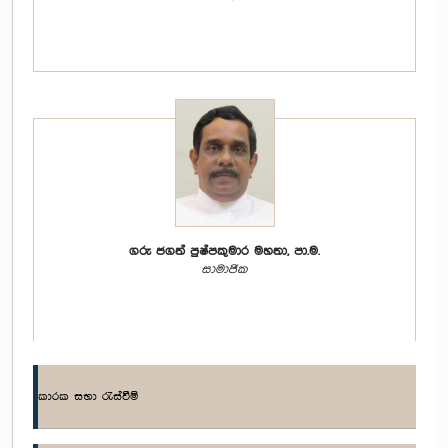
ගරු ජගත් පුෂ්පකුමාර මහතා, පා.ම.
සාමාජික
කාරක සභා රැස්වීම්