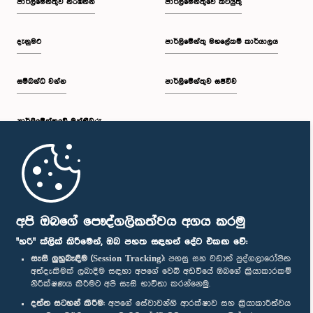
පාර්ලි‌මේන්තුව නරඹන්න
පාර්ලිමේන්තුවේ කටයුතු
දැනුමට
පාර්ලිමේන්තු මහලේකම් කාර්යාලය
සම්බන්ධ වන්න
පාර්ලිමේන්තුව සජීවීව
ගරු ඉරාන් වික්‍රමරත්න මහතා, පා.ම.
සාමාජික
පාර්ලි‌මේන්තුවේ මන්ත්‍රීවරු
මුල් පිටුව
පාර්ලිමේන්තු ජංගම යෙදුම
අපි ඔබගේ පෞද්ගලිකත්වය අගය කරමු
"හරි" ක්ලික් කිරීමෙන්, ඔබ පහත සඳහන් දේට එකඟ වේ:
සැසි ලුහුබැඳීම (Session Tracking):
පහසු සහ වඩාත් පුද්ගලාරෝපිත
අත්දැකීමක් ලබාදීම සඳහා අපගේ වෙබ් අඩවියේ ඔබගේ ක්‍රියාකාරකම්
ගරු නිමල් ලාන්සා මහතා, පා.ම.
නිරීක්ෂණය කිරීමට අපි සැසි භාවිතා කරන්නෙමු.
සාමාජික
අප හා සම්බන්ධ වී සිටින්න :
දත්ත සටහන් කිරීම:
අපගේ සේවාවන්හි ආරක්ෂාව සහ ක්‍රියාකාරීත්වය