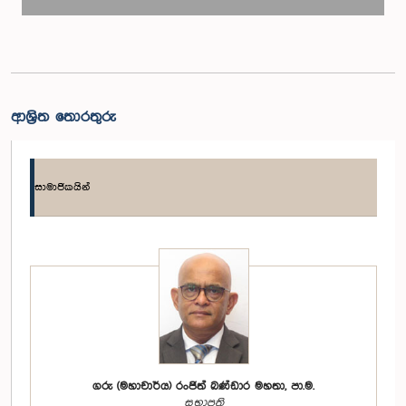
ආශ්‍රිත තොරතුරු
සාමාජිකයින්
ගරු (මහාචාර්ය) රංජිත් බණ්ඩාර මහතා, පා.ම.
සභාපති