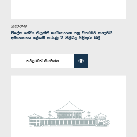
2023-01-19
ගරු අනුර දිසානායක මහතා, පා.ම.
විදේශ සේවා නියුක්ති කාර්යාංශය පසු විපරමට කැඳවයි -
සාමාජික
අමාත්‍යාංශ ලේකම් කරුණු 13 පිළිබද පිළිතුරු බඳී
තවදුරටත් කියවන්න
ගරු නීතිඥ රවුෆ් හකීම් මහතා, පා.ම.
සාමාජික