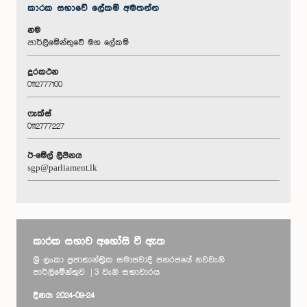
කාරක සභා‌වේ ලේකම් අමතන්න
නම
පාර්ලිමේන්තුවේ මහ ලේකම්
දුරකථන
0112777100
ෆැක්ස්
0112777227
ඊ-මේල් ලිපිනය
sgp@parliament.lk
කාරක සභාව අහෝසි වී ඇත
ශ්‍රී ලංකා ප්‍රජාතාන්ත්‍රික සමාජවාදී ජනරජයේ නවවැනි
පාර්ලිමේන්තුව | 3 වැනි සභාවාරය
දිනය: 2024-09-24