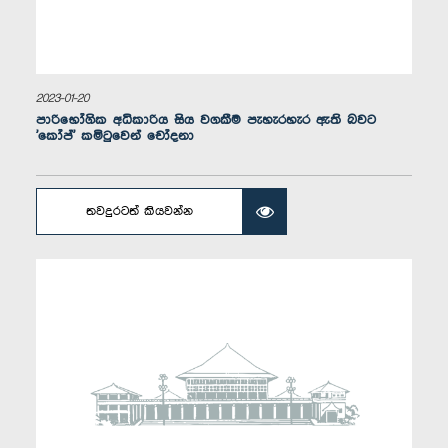
ගරු ඩී. වී. චානක මහතා, පා.ම.
සාමාජික
2023-01-20
පාරිභෝගික අධිකාරිය සිය වගකීම පැහැරහැර ඇති බවට
'කෝප්' කමිටුවෙන් චෝදනා
තවදුරටත් කියවන්න
ගරු ශාන්ත බණ්ඩාර මහතා, පා.ම.
සාමාජික