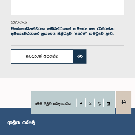
2023-01-09
විගණකාධිපතිවරයා සම්බන්ධයෙන් කම්කරු සහ රැකීරක්ෂා
අමාත්‍යවරයාගේ ප්‍රකාශය පිළිබදව ‘කෝප්’ කමිටුවේ දැඩි...
තවදුරටත් කියවන්න
ගරු පාඨලී චම්පික රණවක මහතා, පා.ම.
සාමාජික
Facebook
මෙම පිටුව බෙදාගන්න
X
WhatsApp
LinkedIn
ආශ්‍රිත සබැඳි