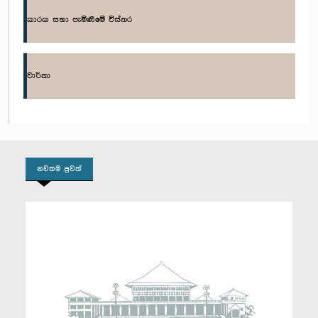
කාරක සභා පැමිණීමේ විස්තර
ගරු ජානක වක්කුඹුර මහතා, පා.ම.
සාමාජික
වාර්තා
නවතම පුවත්
ගරු ලොහාන් රත්වත්තේ මහතා, පා.ම.
සාමාජික