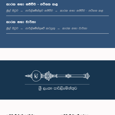
කාරක සභා සජීවීව - පටිගත කළ
ගරු මහින්දානන්ද අලුත්ගමගේ මහතා, පා.ම.
සාමාජික
මුල් පිටුව
පාර්ලිමේන්තුව සජීවීව
කාරක සභා සජීවීව - පටිගත කළ
කාරක සභා වාර්තා
මුල් පිටුව
පාර්ලිමේන්තුවේ කටයුතු
කාරක සභා වාර්තා
ගරු රෝහිත අබේගුණවර්ධන මහතා, පා.ම.
සාමාජික