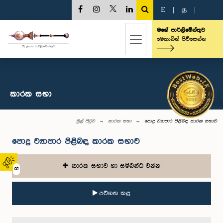
E
|
த
|
මගේ පාර්ලිමේන්තුව
මෙතැනින් පිවිසෙන්න
කාරක සභා
මුල් පිටුව
කාරක සභා
පොදු ව්‍යාපාර පිළිබඳ කාරක සභාව
පොදු ව්‍යාපාර පිළිබඳ කාරක සභාව
කාරක සභාව හා සම්බන්ධ වන්න
02
පටිගත කළ