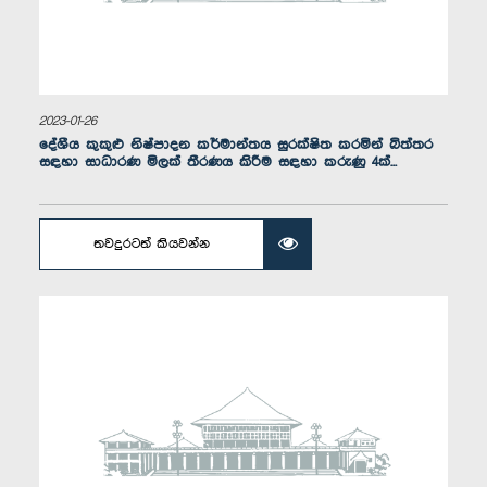
2023-01-26
දේශීය කුකුළු නිෂ්පාදන කර්මාන්තය සුරක්ෂිත කරමින් බිත්තර
සඳහා සාධාරණ මිලක් තීරණය කිරීම සඳහා කරුණු 4ක්...
ගරු ඉන්දික අනුරුද්ධ හේරත් මහතා, පා.ම.
සාමාජික
තවදුරටත් කියවන්න