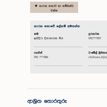
කාරක සභාව හා සම්බන්ධ
වන්න
කාරක සභා‌වේ ලේකම් අමතන්න
නම
දුරකථන
ඉන්දිරා දිසානායක මිය
0112777557
ෆැක්ස්
ඊ-මේල් ලිපින
0112 777389
chithrani_d@p
ආශ්‍රිත තොරතුරු