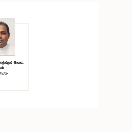
ේන්ද්‍රන් මහතා,
.ම.
ාජික