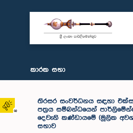
කාරක සභා
තිරසර සංවර්ධනය සඳහා එක්සත්
පත්‍රය සම්බන්ධයෙන් පාර්ලිමේ
02
දෙවැනි කණ්ඩායමේ (මූලික අවශ්
සභාව