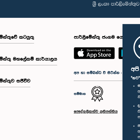
මේන්තුවේ කටයුතු
පාර්ලිමේන්තු ජංගම යෙදුම
මේන්තු මහලේකම් කාර්යාලය
අප
අප හා සම්බන්ධ වී සිටින්න :
"හරි
මේන්තුව සජීවීව
ස
අ
සම්මාන
න
ද
ක
පෞද්ගලිකත්ව ප්‍රතිපත්තිය
ස
ප
අ
ස