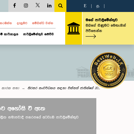
E
|
த
|
මගේ පාර්ලිමේන්තුව
ව නරඹන්න
දැනුමට
සම්බන්ධ වන්න
ඔබගේ ගිණුමට මෙතැනින්
පිවිසෙන්න
ම් කාර්යාලය
පාර්ලිමේන්තුව සජීවීව
කාරක සභා
තිරසර සංවර්ධනය සඳහා එක්සත් ජාතින්ගේ 20...
ව අහෝසි වී ඇත
ාතාන්ත්‍රික සමාජවාදී ජනරජයේ අටවැනි පාර්ලිමේන්තුව