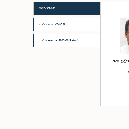
සාමාජිකයින්
කාරක සභා රැස්වීම්
කාරක සභා පැමිණීමේ විස්තර
ගරු බුද්