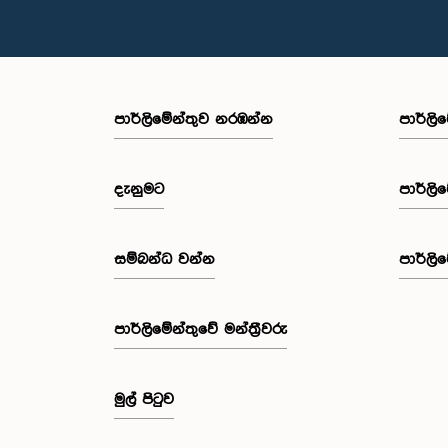
පාර්ලි‌මේන්තුව නරඹන්න
පාර්ලි
දැනුමට
පාර්ලි
සම්බන්ධ වන්න
පාර්ලි
පාර්ලි‌මේන්තුවේ මන්ත්‍රීවරු
මුල් පිටුව