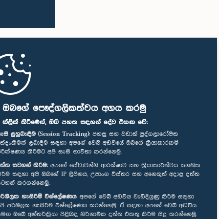
ි ඔබගේ පෞද්ගලිකත්වය අගය කරමු
" ක්ලික් කිරීමෙන්, ඔබ පහත සඳහන් දේට එකඟ වේ:
ැසි ලුහුබැඳීම (Session Tracking):
පහසු සහ වඩාත් පුද්ගලාරෝපිත
ත්දැකීමක් ලබාදීම සඳහා අපගේ වෙබ් අඩවියේ ඔබගේ ක්‍රියාකාරකම්
ිරීක්ෂණය කිරීමට අපි සැසි භාවිතා කරන්නෙමු.
ත්ත සටහන් කිරීම:
අපගේ සේවාවන්හි ආරක්ෂාව සහ ක්‍රියාකාරීත්වය සහතික
ිරීම සඳහා අපි ඔබගේ IP ලිපිනය, උපාංග විස්තර සහ අනෙකුත් අදාළ දත්ත
ටහන් කරගන්නෙමු.
රිශීලක හැසිරීම් විශ්ලේෂණය:
අපගේ වෙබ් අඩවිය වැඩිදියුණු කිරීම සඳහා
පි පරිශීලක හැසිරීම විශ්ලේෂණය කරන්නෙමු. ඒ සඳහා අපගේ වෙබ් අඩවිය
මඟ ඔබේ අන්තර්ක්‍රියා පිළිබඳ නිර්නාමික දත්ත එකතු කිරීම සිදු කරන්නෙමු.