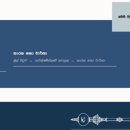
මෙම පි
කාරක සභා වාර්තා
මුල් පිටුව
පාර්ලිමේන්තුවේ කටයුතු
කාරක සභා වාර්තා