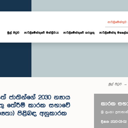
පාර්ලි‌මේන්තු
මුල් පිටුව
පාර්ලි‌මේන්තුවේ මන්ත්‍රීවරු
පාර්ලිමේන්තුවේ කටයුතු
පාර්ලිමේන්තු මහලේක
මුල් පිටුව
 ජාතින්ගේ 2030 න්‍යාය
කාරක සභා
න්තු තේරීම් කාරක සභාවේ
‍යතා) පිළිබඳ අනුකාරක
ශ්‍රී ලංකා ප්‍රජ
දිනය: 2020-03-02