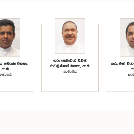
ගරු (ආචාර්ය) වී.එස්.
ධික පතිරණ මහතා,
ගරු එස්. වියාල
රාධක්‍රිෂ්ණන් මහතා, පා.ම.
පා.ම.
පා
සාමාජික
සභාපති
සාම