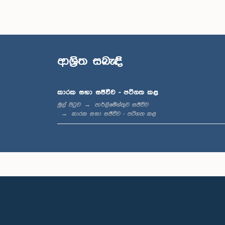
ආශ්‍රිත සබැඳි
කාරක සභා සජීවීව - පටිගත කළ
මුල් පිටුව
පාර්ලිමේන්තුව සජීවීව
කාරක සභා සජීවීව - පටිගත කළ