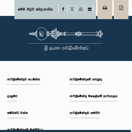
Facebook
මෙම පිටුව බෙදාගන්න
X
WhatsApp
LinkedIn
පාර්ලි‌මේන්තුව නරඹන්න
පාර්ලිමේන්තුවේ කටයුතු
දැනුමට
පාර්ලිමේන්තු මහලේකම් කාර්යාලය
සම්බන්ධ වන්න
පාර්ලිමේන්තුව සජීවීව
පාර්ලි‌මේන්තුවේ මන්ත්‍රීවරු