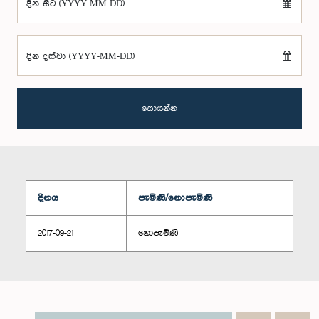
දින සිට (YYYY-MM-DD)
දින දක්වා (YYYY-MM-DD)
සොයන්න
දිනය
පැමිණි/නොපැමිණි
2017-09-21
නොපැමිණි