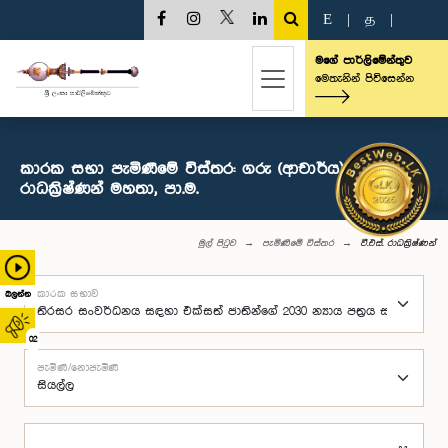
E
|
த
|
මගේ පාර්ලිමේන්තුව
මෙතැනින් පිවිසෙන්න
කාරක සභා පැමිණීමේ විස්තර: ගරු (ආචාර්ය) වී.එස්.
රාධක්‍රිෂ්ණන් මහතා, පා.ම.
මුල් පිටුව
පැමිණීමේ විස්තර
වී.එස්. රාධක්‍රිෂ්ණන්
කාරක සභාව
බලන්න
02
පැමිණි/නොපැමිණි