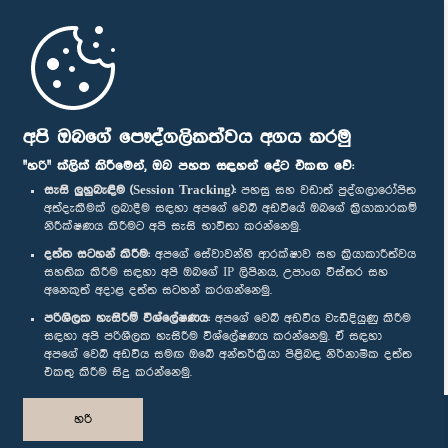
මුල් පිටුව
පාර්ලිමේන්තු ජංගම යෙදුම
අපි ඔබගේ පෞද්ගලිකත්වය අගය කරමු
"හරි" ක්ලික් කිරීමෙන්, ඔබ පහත සඳහන් දේට එකඟ වේ:
සැසි ලුහුබැඳීම (Session Tracking):
පහසු සහ වඩාත් පුද්ගලාරෝපිත
අත්දැකීමක් ලබාදීම සඳහා අපගේ වෙබ් අඩවියේ ඔබගේ ක්‍රියාකාරකම්
නිරීක්ෂණය කිරීමට අපි සැසි භාවිතා කරන්නෙමු.
අප හා සම්බන්ධ වී සිටින්න :
දත්ත සටහන් කිරීම:
අපගේ සේවාවන්හි ආරක්ෂාව සහ ක්‍රියාකාරීත්වය
සහතික කිරීම සඳහා අපි ඔබගේ IP ලිපිනය, උපාංග විස්තර සහ
අනෙකුත් අදාළ දත්ත සටහන් කරගන්නෙමු.
සම්මාන
පරිශීලක හැසිරීම් විශ්ලේෂණය:
අපගේ වෙබ් අඩවිය වැඩිදියුණු කිරීම
සඳහා අපි පරිශීලක හැසිරීම විශ්ලේෂණය කරන්නෙමු. ඒ සඳහා
අපගේ වෙබ් අඩවිය සමඟ ඔබේ අන්තර්ක්‍රියා පිළිබඳ නිර්නාමික දත්ත
පෞද්ගලිකත්ව ප්‍රතිපත්තිය
එකතු කිරීම සිදු කරන්නෙමු.
© ශ්‍රී ලංකා පාර්ලි‌මේන්තුව.
හරි
සියලු හිමිකම් ඇවිරිණි.
නිර්මාණය සහ සංවර්ධනය
TekGeeks