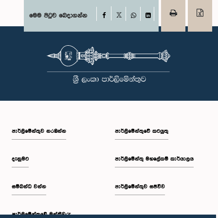
Facebook
මෙම පිටුව බෙදාගන්න
X
WhatsApp
LinkedIn
පාර්ලි‌මේන්තුව නරඹන්න
පාර්ලිමේන්තුවේ කටයුතු
දැනුමට
පාර්ලිමේන්තු මහලේකම් කාර්යාලය
සම්බන්ධ වන්න
පාර්ලිමේන්තුව සජීවීව
පාර්ලි‌මේන්තුවේ මන්ත්‍රීවරු