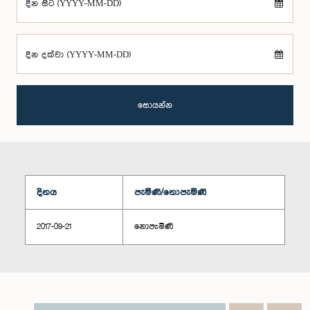
දින සිට (YYYY-MM-DD)
දින දක්වා (YYYY-MM-DD)
සොයන්න
දිනය
පැමිණි/නොපැමිණි
2017-09-21
නොපැමිණි