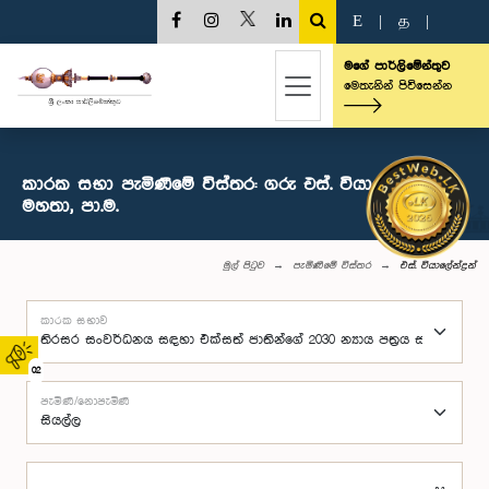
E
|
த
|
මගේ පාර්ලිමේන්තුව
මෙතැනින් පිවිසෙන්න
කාරක සභා පැමිණීමේ විස්තර: ගරු එස්. වියාලේන්ද්‍රන්
මහතා, පා.ම.
මුල් පිටුව
පැමිණීමේ විස්තර
එස්. වියාලේන්ද්‍රන්
කාරක සභාව
02
පැමිණි/නොපැමිණි