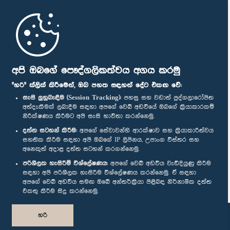
මුල් පිටුව
පාර්ලිමේන්තු ජංගම යෙදුම
අපි ඔබගේ පෞද්ගලිකත්වය අගය කරමු
"හරි" ක්ලික් කිරීමෙන්, ඔබ පහත සඳහන් දේට එකඟ වේ:
සැසි ලුහුබැඳීම (Session Tracking):
පහසු සහ වඩාත් පුද්ගලාරෝපිත
අත්දැකීමක් ලබාදීම සඳහා අපගේ වෙබ් අඩවියේ ඔබගේ ක්‍රියාකාරකම්
නිරීක්ෂණය කිරීමට අපි සැසි භාවිතා කරන්නෙමු.
අප හා සම්බන්ධ වී සිටින්න :
දත්ත සටහන් කිරීම:
අපගේ සේවාවන්හි ආරක්ෂාව සහ ක්‍රියාකාරීත්වය
සහතික කිරීම සඳහා අපි ඔබගේ IP ලිපිනය, උපාංග විස්තර සහ
අනෙකුත් අදාළ දත්ත සටහන් කරගන්නෙමු.
සම්මාන
පරිශීලක හැසිරීම් විශ්ලේෂණය:
අපගේ වෙබ් අඩවිය වැඩිදියුණු කිරීම
සඳහා අපි පරිශීලක හැසිරීම විශ්ලේෂණය කරන්නෙමු. ඒ සඳහා
අපගේ වෙබ් අඩවිය සමඟ ඔබේ අන්තර්ක්‍රියා පිළිබඳ නිර්නාමික දත්ත
පෞද්ගලිකත්ව ප්‍රතිපත්තිය
එකතු කිරීම සිදු කරන්නෙමු.
© ශ්‍රී ලංකා පාර්ලි‌මේන්තුව.
හරි
සියලු හිමිකම් ඇවිරිණි.
නිර්මාණය සහ සංවර්ධනය
TekGeeks