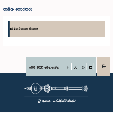
ආශ්‍රිත තොරතුරු
ශ්‍රේෂ්ඨාධිකරණ තීරණය
Facebook
මෙම පිටුව බෙදාගන්න
X
WhatsApp
LinkedIn