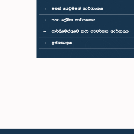
පනත් කෙටුම්පත් කාර්යාංශය
සභා ලේඛන කාර්යාංශය
පාර්ලිමේන්තුවේ කථා පරිවර්තක කාර්යාලය
පුස්තකාලය