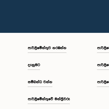
පාර්ලි‌මේන්තුව නරඹන්න
පාර්ලි
දැනුමට
පාර්ලි
සම්බන්ධ වන්න
පාර්ලි
පාර්ලි‌මේන්තුවේ මන්ත්‍රීවරු