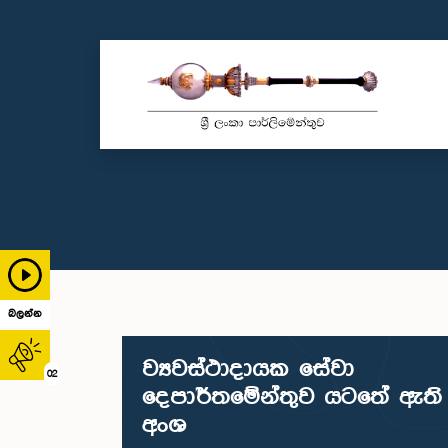
බලන්න
ව්‍යවස්ථාදායක සේවා
02
දෙපාර්තමේන්තුව යටතේ ඇති
අංශ