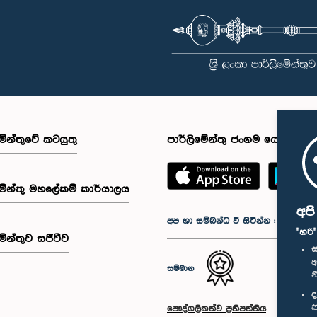
මේන්තුවේ කටයුතු
පාර්ලිමේන්තු ජංගම යෙදුම
මේන්තු මහලේකම් කාර්යාලය
අප
අප හා සම්බන්ධ වී සිටින්න :
"හරි
මේන්තුව සජීවීව
ස
අ
සම්මාන
න
ද
ක
පෞද්ගලිකත්ව ප්‍රතිපත්තිය