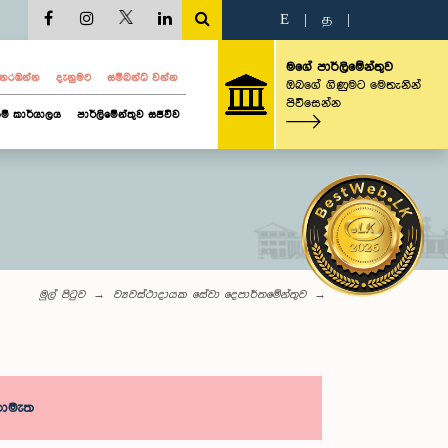
E
|
த
|
මගේ පාර්ලිමේන්තුව
ව නරඹන්න
දැනුමට
සම්බන්ධ වන්න
ඔබගේ ගිණුමට මෙතැනින්
පිවිසෙන්න
ම් කාර්යාලය
පාර්ලිමේන්තුව සජීවීව
මුල් පිටුව
ව්‍යවස්ථාදායක සේවා දෙපාර්තමේන්තුව
නොමැත