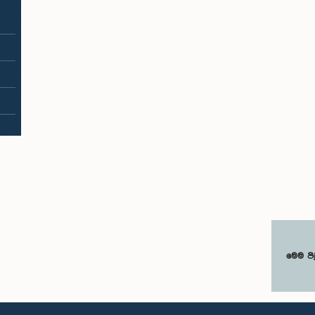
මෙම පි