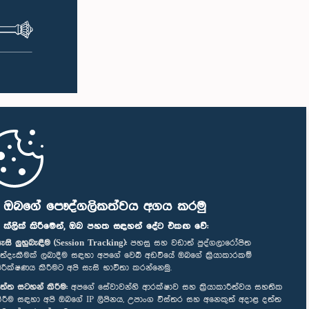
ි ඔබගේ පෞද්ගලිකත්වය අගය කරමු
" ක්ලික් කිරීමෙන්, ඔබ පහත සඳහන් දේට එකඟ වේ:
ැසි ලුහුබැඳීම (Session Tracking):
පහසු සහ වඩාත් පුද්ගලාරෝපිත
ත්දැකීමක් ලබාදීම සඳහා අපගේ වෙබ් අඩවියේ ඔබගේ ක්‍රියාකාරකම්
ිරීක්ෂණය කිරීමට අපි සැසි භාවිතා කරන්නෙමු.
ත්ත සටහන් කිරීම:
අපගේ සේවාවන්හි ආරක්ෂාව සහ ක්‍රියාකාරීත්වය සහතික
ිරීම සඳහා අපි ඔබගේ IP ලිපිනය, උපාංග විස්තර සහ අනෙකුත් අදාළ දත්ත