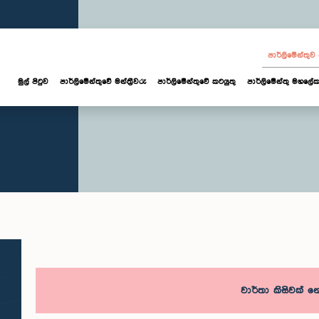
පාර්ලි‌මේන්තු
මුල් පිටුව
පාර්ලි‌මේන්තුවේ මන්ත්‍රීවරු
පාර්ලිමේන්තුවේ කටයුතු
පාර්ලිමේන්තු මහලේක
වාර්තා කිසිවක් 