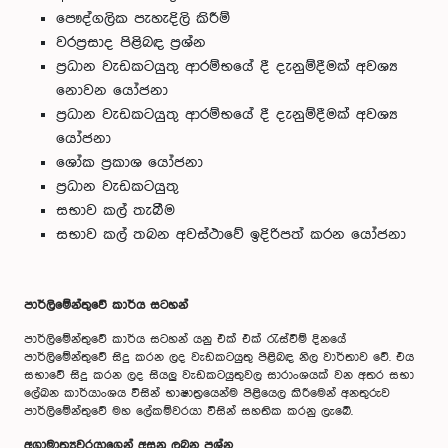
පෞද්ගලික පැහැදිලි කිරීම්
වරප‍්‍රසාද පිළිබඳ ප‍්‍රශ්න
ප‍්‍රධාන වැඩකටයුතු ආරම්භයේ දී දැනුම්දීමක් අවශ්‍ය
නොවන යෝජනා
ප‍්‍රධාන වැඩකටයුතු ආරම්භයේ දී දැනුම්දීමක් අවශ්‍ය
යෝජනා
ශෝක ප‍්‍රකාශ යෝජනා
ප‍්‍රධාන වැඩකටයුතු
සභාව කල් තැබීම
සභාව කල් තබන අවස්ථාවේ ඉදිරිපත් කරන යෝජනා
පාර්ලිමේන්තුවේ කාර්ය සටහන්
පාර්ලිමේන්තුවේ කාර්ය සටහන් යනු එක් එක් රැස්වීම් දිනයේ
පාර්ලිමේන්තුවේ සිදු කරන ලද වැඩකටයුතු පිළිබඳ නිල වාර්තාව වේ. එය
සභාවේ සිදු කරන ලද සියලු වැඩකටයුතුවල සාරාංශයක් වන අතර සභා
ලේඛන කාර්යාංශය විසින් භාෂාත්‍රයෙන්ම පිළියෙල කිරීමෙන් අනතුරුව
පාර්ලිමේන්තුවේ මහ ලේකම්වරයා විසින් සහතික කරනු ලැබේ.
අග‍්‍රාමාත්‍යවරයාගෙන් අසනු ලබන ප‍්‍රශ්න