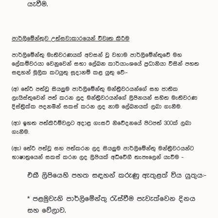
යැවීම.
පාර්ලිමේන්තුව උත්සවාකාරයෙන් විවෘත කිරීම
පාර්ලිමේන්තු මැතිවරණයක් අවසන් වූ වහාම පාර්ලිමේන්තුවේ මහ
ලේකම්වරයා‍ වෙනුවෙන් සභා ලේඛන කාර්යාංශයේ ප්‍රධානියා විසින් පහත
සඳහන් මූලික කටයුතු සූදානම් කළ යුතු වේ:-
(අ) තේරී පත්වූ සියලුම පාර්ලිමේන්තු මන්ත්‍රීවරයන්ගේ සහ ජාතික
ලැයිස්තුවෙන් පත් කරන ලද මන්ත්‍රීවරයන්ගේ ලිපිනයන් සහිත මැතිවරණ
දිස්ත්‍රික්ක පදනමින් සකස් කරන ලද නාම ලේඛනයක් ලබා ගැනීම.
(ආ) ඉහත පත්කිරීම්වලට අදාළ ගැසට් නිවේදනයේ පිටපත් 300ක් ලබා
ගැනීම.
(ඇ) තේරී පත්වූ සහ පත්කරන ලද සියලුම පාර්ලිමේන්තු මන්ත්‍රීවරයන්ට
භාෂාත්‍රයෙන් සකස් කරන ලද ලිපියක් අධිවේගී තැපෑලෙන් යැවීම -
එකී ලිපියෙහි පහත සඳහන් කරුණු ඇතුළත් විය යුතුය:-
* පළමුවැනි පාර්ලිමේන්තු රැස්වීම පැවැත්වෙන දිනය
සහ වේලාව.