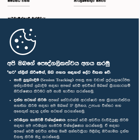
සම්බන්ධ වන්න
පාර්ලිමේන්තුව සජීවීව
පාර්ලි‌මේන්තුවේ මන්ත්‍රීවරු
මුල් පිටුව
පාර්ලිමේන්තු ජංගම යෙදුම
අපි ඔබගේ පෞද්ගලිකත්වය අගය කරමු
"හරි" ක්ලික් කිරීමෙන්, ඔබ පහත සඳහන් දේට එකඟ වේ:
සැසි ලුහුබැඳීම (Session Tracking):
පහසු සහ වඩාත් පුද්ගලාරෝපිත
අත්දැකීමක් ලබාදීම සඳහා අපගේ වෙබ් අඩවියේ ඔබගේ ක්‍රියාකාරකම්
නිරීක්ෂණය කිරීමට අපි සැසි භාවිතා කරන්නෙමු.
අප හා සම්බන්ධ වී සිටින්න :
දත්ත සටහන් කිරීම:
අපගේ සේවාවන්හි ආරක්ෂාව සහ ක්‍රියාකාරීත්වය
සහතික කිරීම සඳහා අපි ඔබගේ IP ලිපිනය, උපාංග විස්තර සහ
අනෙකුත් අදාළ දත්ත සටහන් කරගන්නෙමු.
සම්මාන
පරිශීලක හැසිරීම් විශ්ලේෂණය:
අපගේ වෙබ් අඩවිය වැඩිදියුණු කිරීම
සඳහා අපි පරිශීලක හැසිරීම විශ්ලේෂණය කරන්නෙමු. ඒ සඳහා
අපගේ වෙබ් අඩවිය සමඟ ඔබේ අන්තර්ක්‍රියා පිළිබඳ නිර්නාමික දත්ත
පෞද්ගලිකත්ව ප්‍රතිපත්තිය
එකතු කිරීම සිදු කරන්නෙමු.