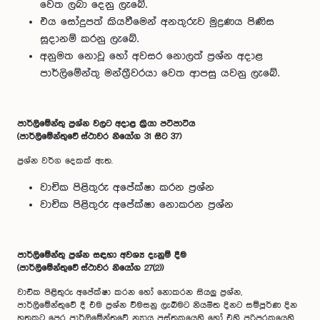
වෙත ලබා දෙනු ලැබේ.
එය සෝදුපත් කියවීමෙන් අනතුරුව මුද්‍රණය පිණිස
සූදානම් කරනු ලැබේ.
අනුමත නොවූ හෝ අවසර නොලත් ප්‍රශ්න අදාළ
පාර්ලිමේන්තු මන්ත්‍රීවරයා වෙත ආපසු යවනු ලැබේ.
පාර්ලිමේන්තු ප්‍රශ්න වලට අදාළ ක්‍රියා පටිපාටිය
(පාර්ලිමේන්තුවේ ස්ථාවර නියෝග 31 සිට 37)
ප්‍රශ්න වර්ග දෙකක් ඇත.
වාචික පිළිතුරු අපේක්ෂා කරන ප්‍රශ්න
වාචික පිළිතුරු අපේක්ෂා නොකරන ප්‍රශ්න
පාර්ලිමේන්තු ප්‍රශ්න සඳහා අවශ්‍ය දැනුම් දීම
(
පාර්ලිමේන්තුවේ
ස්ථාවර නියෝග 27(2))
වාචික පිළිතුරු අපේක්ෂා කරන හෝ නොකරන සියලු ප්‍රශ්න,
පාර්ලිමේන්තුවේ දී එම ප්‍රශ්න විමසනු ලැබීමට නියමිත දිනට සම්පූර්ණ දින
හතකට පෙර පාර්ලිමේන්තුවේ න්‍යාය පුස්තකයෙහි හෝ එහි පරිපූරකයෙහි