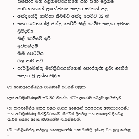
සහකාර මහ ලේකම්වරයන්ගේ සහ සභා ලේඛන
කාර්යාංශයේ ප්‍රයෝජනය සඳහා සටහන් පත්‍ර
ඡන්දයේදී භාවිතා කිරීමට ඡන්ද පෙට්ටි 02 ක්
සභා ගර්භයේදී ඡන්ද පෙට්ටි සීල් තැබීම සඳහා අවශ්‍ය
ලිපිද්‍රව්‍ය -
සීල් තැබීමේ ඉටි
ඉටිපන්දම්
ගිනි පෙට්ටිය
රතු පාට පටි
පාර්ලිමේන්තු මන්ත්‍රීවරයන්ගෙන් තොරතුරු ලබා ගැනීම
සඳහා වූ ප්‍රශ්නාවලිය
(උ) භාෂාත්‍ර‍යෙන් මුද්‍රිත පැමිණීමේ සටහන් පත්‍රිකා
(ඌ) පාර්ලිමේන්තුවේ ස්ථාවර නියෝග 47(2) ප්‍රකාරව බෙදුම් ලැයිස්තුව
(එ) පාර්ලිමේන්තු න්‍යාය පත්‍රය ඇතුළු අනෙකුත් ලියකියවිලි අමාත්‍යවරයන්ට
සහ පාර්ලිමේන්තු මන්ත්‍රීවරයන්ට රැස්වීම් දිනවල සහ අනෙකුත් දිනවල
යැවීම සඳහා අදාළ ලිපිනයන්හි ලැයිස්තුවක්.
(ඒ) පාර්ලිමේන්තු කටයුතු භාෂාත්‍රයෙන්ම සැකසීමේදී අඩංගු විය යුතු කරුණු
-