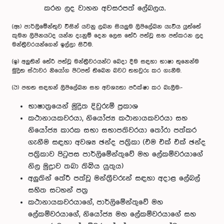
කරන ලද වාහන අවසරපත් ලේබලය.
(ඈ) පාර්ලිමේන්තුව විසින් යවනු ලබන සියලුම ලිපිලේඛන යැවිය යුත්තේ
කුමන ලිපිනයටද යන්න දැනුම් දෙන ලෙස තේරී පත්වූ සහ පත්කරන ලද
මන්ත්‍රීවරයන්ගෙන් ඉල්ලා සිටීම.
(ඉ) අලුතින් තේරී පත්වූ මන්ත්‍රීවරයන්ට බෙදා දීම සඳහා භාෂා තුනෙන්ම
මුද්‍රිත ස්ථාවර නියෝග පිටපත් තිබෙන බවට තහවුරු කර ගැනීම.
(ඊ) පහත සඳහන් ලිපිලේඛන සහ අවශ්‍යතා පරීක්ෂා කර බැලීම:-
භාෂාත්‍රයෙන් මුද්‍රිත දිවුරුම් ප්‍රකාශ
කථානායකවරයා, නියෝජ්‍ය කථානායකවරයා සහ
නියෝජ්‍ය කාරක සභා සභාපතිවරයා තෝරා පත්කර
ගැනීම සඳහා අවශ්‍ය ඡන්ද පත්‍රිකා (එම එක් එක් ඡන්ද
පත්‍රිකාව පිටුපස පාර්ලිමේන්තුවේ මහ ලේකම්වරයාගේ
නිල මුද්‍රාව තබා තිබිය යුතුය)
අලුතින් තේරී පත්වූ මන්ත්‍රීවරුන් සඳහා අදාළ ලේබල්
සහිත සටහන් පත්‍ර
කථානායකවරයාගේ, පාර්ලිමේන්තුවේ මහ‍
ලේකම්වරයාගේ, නියෝජ්‍ය මහ ලේකම්වරයාගේ සහ