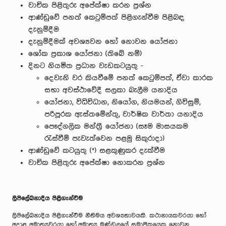
වාචික පිළිතුරු අපේක්ෂා කරන ප්‍රශ්න
ආණ්ඩුවේ පනත් කෙටුම්පත් පිළිගැන්වීම පිළිබඳ
දැනුම්දීම
දැනුම්දීමක් අවශ්‍යවන හෝ නොවන යෝජනා
ශෝක ප්‍රකාශ යෝජනා (තිබේ නම්)
දිනට නියමිත ප්‍රධාන වැඩකටයුතු -
දෙවැනි වර කියවීමේ පනත් කෙටුම්පත්, ඒවා කාරක
සභා අවස්ථාවේදී සලකා බැලීම යනාදිය
යෝජනා, විධිවිධාන, නියෝග, නියමයන්, ගිවිසුම්,
පරිපූරක ඇස්තමේන්තු, වාර්ෂික වාර්තා යනාදිය
පෞද්ගලික මන්ත්‍රී යෝජනා (සෑම මාසයකම
රැස්වීම් පැවැත්වෙන පළමු සිකුරාදා)
ආණ්ඩුවේ කටයුතු (*) සළකුණුකර දැක්වීම
වාචික පිළිතුරු අපේක්ෂා නොකරන ප්‍රශ්න
ලිපිලේඛනාදිය පිළිගැන්වීම
ලිපිලේඛනාදිය පිළිගැන්වීම නීතිමය අවශ්‍යතාවයකි. කථානායකවරයා හෝ
අදාළ අමාත්‍යවරයා හෝ අමාත්‍ය මණ්ඩලයේ සමාජිකයෙකු නොවන