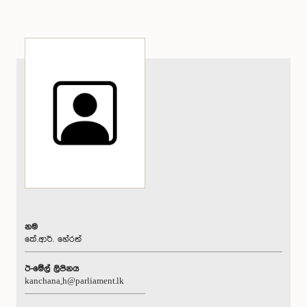
නම
කේ.ආර්. හේරත්
ඊ-මේල් ලිපිනය
kanchana_h@parliament.lk