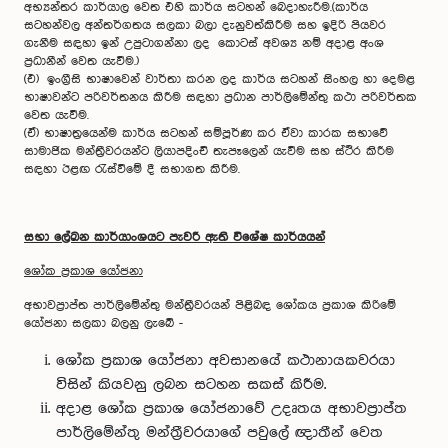
අභ්‍යන්තර කාර්යාල වෙත එහි කාර්ය සටහන් බෙදාහැරීම.(කාර්ය
සටහන්වල අන්තර්ගතය සලකා බලා දැනුවත්කිරීම සහ ඉදිරි පියවර
ගැනීම සඳහා ඉන් උපුටාගන්නා ලද කොටස් අවශ්‍ය නම් අදාළ අංශ
ප්‍රධානීන් වෙත යැවීම.)
(එ) ඉංග්‍රීසි භාෂාවෙන් වාර්තා කරන ලද කාර්ය සටහන් සිංහල හා දෙමළ
භාෂාවන්ට පරිවර්තනය කිරීම සඳහා ප්‍රධාන පාර්ලිමේන්තු කථා පරිවර්තක
වෙත යැවීම.
(ඒ)
භාෂාත්‍රයෙන්ම කාර්ය සටහන් සම්පූර්ණ කර ඒවා කාරක සභාවේ
සාමාජික මන්ත්‍රීවරයන්ට ලියාපදිංචි තැපෑලෙන් යැවීම සහ ස්ථිර කිරීම
සඳහා ඊළඟ රැස්වීමේ දී සභාගත කිරීම.
සභා ලේඛන කාර්යාංශයට පැවරී ඇති විශේෂ කාර්යයන්
ශෝක ප්‍රකාශ යෝජනා
අභාවප්‍රාප්ත පාර්ලිමේන්තු මන්ත්‍රීවරයන් පිළිබඳ ශෝකය ප්‍රකාශ කිරිමේ
යෝජනා සලකා බලනු ලැබේ -
ශෝක ප්‍රකාශ යෝජනා අවසානයේ කථානායකවරයා
විසින් කියවනු ලබන සටහන සකස් කිරීම.
අදාළ ශෝක ප්‍රකාශ යෝජනාවේ උදෘතය අභාවප්‍රාප්ත
පාර්ලිමේන්තු මන්ත්‍රීවරයාගේ පවුලේ ඥාතීන් වෙත