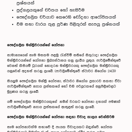
ප්‍රශ්නයක්
පුද්ගලයකුගේ චරිතය හෝ හැසිරීම
පෞද්ගලික චර්යාව කෙරෙහි චෝදනා ආරෝපිතයක්
එම සභා වාරය තුළ පූර්ණ පිළිතුරක් සැපයූ ප්‍රශ්නයක්
පෞද්ගලික මන්ත්‍රීවරයන්ගේ යෝජනා
සාමාන්‍යයෙන් සෑම මසකම පළමු රැස්වීම් සතියේ සිකුරාදා පෞද්ගලික
මන්ත්‍රීවරයන්ගේ යෝජනා මුඛ්‍යස්ථානය ගනු ලැබිය යුතුය. පාර්ලිමේන්තුවේ
වෙනත් කිසියම් ධූරයක් නොදරන මන්ත්‍රීවරයකු පෞද්ගලික මන්ත්‍රීවරයකු
යනුවෙන් අදහස් කරනු ලැබේ. (පාර්ලිමේන්තුවේ ස්ථාවර නියෝග 24(3))
සියලුම පෞද්ගලික මන්ත්‍රී යෝජනා, ස්ථාවර නියෝග ප්‍රකාරව සකසා ඒවා
පාර්ලිමේන්තුවේ න්‍යාය පුස්තකයේ හෝ එහි පරිපූරකයේ අනුපිළිවෙළට
මුද්‍රණය කරනු ලැබේ.
යම් පෞද්ගලික මන්ත්‍රීවරයකුගේ නමින් වරකට යෝජනා දහයක් පමණක්
පාර්ලිමේන්තුවේ න්‍යාය පුස්තකයේ ඇතුළත් කරනු ලැබේ.
පෞද්ගලික මන්ත්‍රීවරයන්ගේ යෝජනා සඳහා විවාද කාලය වෙන්කිරීම
සෑම යෝජනාවක්ම සභාවේ දී පැයක විවාදයකට බඳුන්වේ. යෝජක