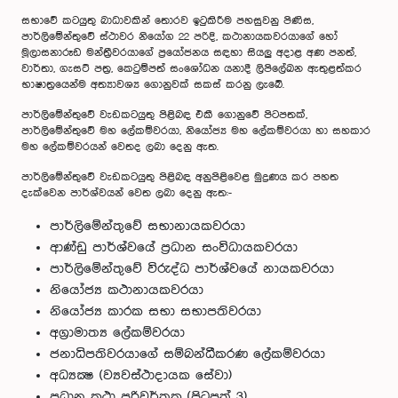
සභාවේ කටයුතු බාධාවකින් තොරව ඉටුකිරීම පහසුවනු පිණිස,
පාර්ලිමේන්තුවේ ස්ථාවර නියෝග 22 පරිදි, කථානායකවරයාගේ හෝ
මූලාසනාරූඩ මන්ත්‍රීවරයාගේ ප්‍රයෝජනය සඳහා සියලු අදාළ අණ පනත්,
වාර්තා, ගැසට් පත්‍ර, කෙටුම්පත් සංශෝධන යනාදී ලිපිලේඛන ඇතුළත්කර
භාෂාත්‍රයෙන්ම අත්‍යාවශ්‍ය ගොනුවක් සකස් කරනු ලැබේ.
පාර්ලිමේන්තුවේ වැඩකටයුතු පිළිබඳ එකී ගොනුවේ පිටපතක්,
පාර්ලිමේන්තුවේ මහ ලේකම්වරයා, නියෝජ්‍ය මහ ලේකම්වරයා හා සහකාර
මහ ලේකම්වරයන් වෙතද ලබා දෙනු ඇත.
පාර්ලිමේන්තුවේ වැඩකටයුතු පිළිබඳ අනුපිළිවෙළ මුද්‍රණය කර පහත
දැක්වෙන පාර්ශ්වයන් වෙත ලබා දෙනු ඇත:-
පාර්ලිමේන්තුවේ සභානායකවරයා
ආණ්ඩු පාර්ශ්වයේ ප්‍රධාන සංවිධායකවරයා
පාර්ලිමේන්තුවේ විරුද්ධ පාර්ශ්වයේ නායකවරයා
නියෝජ්‍ය කථානායකවරයා
නියෝජ්‍ය කාරක සභා සභාපතිවරයා
අග්‍රාමාත්‍ය ලේකම්වරයා
ජනාධිපතිවරයාගේ සම්බන්ධීකරණ ලේකම්වරයා
අධ්‍යක්‍ෂ (ව්‍යවස්ථාදායක සේවා)
ප්‍රධාන කථා පරිවර්තක (පිටපත් 3)