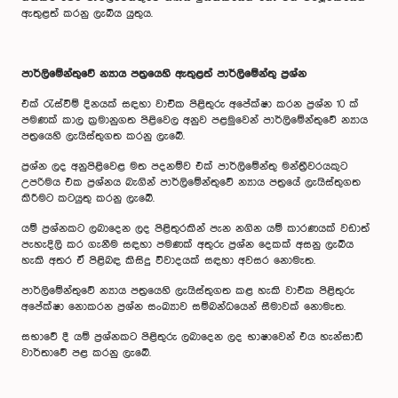
ඇතුළත් කරනු ලැබිය යුතුය.
පාර්ලිමේන්තුවේ න්‍යාය පත්‍රයෙහි ඇතුළත් පාර්ලිමේන්තු ප්‍රශ්න
එක් රැස්වීම් දිනයක් සඳහා වාචික පිළිතුරු අපේක්ෂා කරන ප්‍රශ්න 10 ක්
පමණක් කාල ක්‍රමානුගත පිළිවෙල අනුව පළමුවෙන් පාර්ලිමේන්තුවේ න්‍යාය
පත්‍රයෙහි ලැයිස්තුගත කරනු ලැබේ.
ප්‍රශ්න ලද අනුපිළිවෙළ මත පදනම්ව එක් පාර්ලිමේන්තු මන්ත්‍රීවරයකුට
උපරිමය එක ප්‍රශ්නය බැගින් පාර්ලිමේන්තුවේ න්‍යාය පත්‍රයේ ලැයිස්තුගත
කිරීමට කටයුතු කරනු ලැබේ.
යම් ප්‍රශ්නකට ලබාදෙන ලද පිළිතුරකින් පැන නගින යම් කාරණයක් වඩාත්
පැහැදිලි කර ගැනීම සඳහා පමණක් අතුරු ප්‍රශ්න දෙකක් අසනු ලැබිය
හැකි අතර ඒ පිළිබඳ කිසිදු විවාදයක් සඳහා අවසර නොමැත.
පාර්ලිමේන්තුවේ න්‍යාය පත්‍රයෙහි ලැයිස්තුගත ‍කළ හැකි වාචික පිළිතුරු
අපේක්ෂා නොකරන ප්‍රශ්න සංඛ්‍යාව සම්බන්ධයෙන් සීමාවක් නොමැත.
සභාවේ දී යම් ප්‍රශ්නකට පිළිතුරු ලබාදෙන ලද භාෂාවෙන් එය හැන්සාඩ්
වාර්තාවේ පළ කරනු ලැබේ.