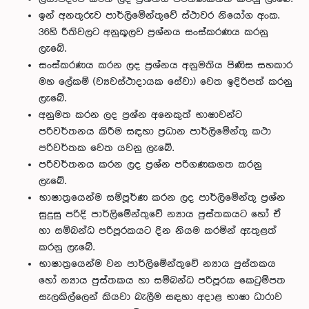
ඉන් අනතුරුව පාර්ලිමේන්තුවේ ස්ථාවර නියෝග අංක.
36හි රීතිවලට අනුකූලව ප්‍රශ්නය සංස්කරණය කරනු
ලැබේ.
සංස්කරණය කරන ලද ප්‍රශ්නය අනුමතිය පිණිස සහකාර
මහ ලේකම් (ව්‍යවස්ථාදායක සේවා) වෙත ඉදිරිපත් කරනු
ලැබේ.
අනුමත කරන ලද ප්‍රශ්න අනෙකුත් භාෂාවන්ට
පරිවර්තනය කිරීම සඳහා ප්‍රධාන පාර්ලි‌මේන්තු කථා
පරිවර්තක වෙත යවනු ලැබේ.
පරිවර්තනය කරන ලද ප්‍රශ්න පරිගණකගත කරනු
ලැබේ.
භාෂාත්‍ර‍යෙන්ම සම්පූර්ණ කරන ලද පාර්ලිමේන්තු ප්‍රශ්න
සුදුසු පරිදි පාර්ලිමේන්තුවේ න්‍යාය පුස්තකයට හෝ ඒ
හා සම්බන්ධ පරිපූරකයට දින නියම කරමින් ඇතුළත්
කරනු ‍ලැබේ.
භාෂාත්‍රයෙන්ම වන පාර්ලිමේන්තුවේ න්‍යාය පුස්තකය
හෝ න්‍යාය පුස්තකය හා සම්බන්ධ පරිපූරක කෙටුම්පත
සැලකිල්ලෙන් කියවා බැලීම සඳහා අදාළ භාෂා ධාරාව