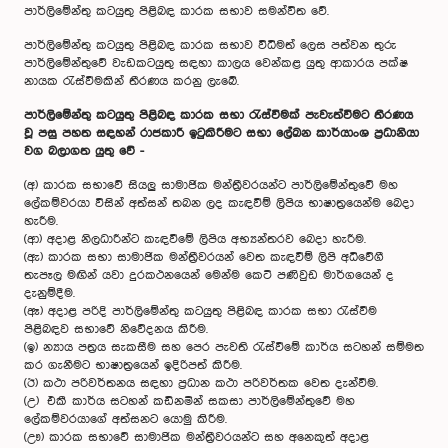
පාර්ලිමේන්තු කටයුතු පිළිබඳ කාරක සභාව සමන්විත වේ.
පාර්ලිමේන්තු කටයුතු පිළිබඳ කාරක සභාව විධිමත් ලෙස පත්වන තුරු
පාර්ලිමේන්තුවේ වැඩකටයුතු සඳහා කාලය වෙන්කළ යුතු ආකාරය පක්ෂ
නායක රැස්වීමකින් තීරණය කරනු ලැබේ.
පාර්ලිමේන්තු කටයුතු පිළිබඳ කාරක සභා රැස්වීමක් පැවැත්වීමට තීරණය
වූ පසු පහත සඳහන් රාජකාරී ඉටුකිරීමට සභා ලේඛන කාර්යාංශ ප්‍රධානියා
වග බලාගත යුතු වේ -
(අ)
කාරක සභාවේ සියලු සාමාජික මන්ත්‍රීවරයන්ට පාර්ලිමේන්තුවේ මහ
ලේකම්වරයා විසින් අත්සන් තබන ලද කැඳවීම් ලිපිය භාෂාත්‍රයෙන්ම බෙදා
හැරීම.
(ආ)
අදාළ නිලධාරීන්ට කැඳවීමේ ලිපිය අභ්‍යන්තරව බෙදා හැරීම.
(ඇ)
කාරක සභා සාමාජික මන්ත්‍රීවරයන් වෙත කැඳවීම් ලිපි අධිවේගී
තැපෑල මඟින් යවා දුරකථනයෙන් මෙන්ම කෙටි පණිවුඩ මාර්ගයෙන් ද
දැනුම්දීම.
(ඈ)
අදාළ පරිදි පාර්ලිමේන්තු කටයුතු පිළිබඳ කාරක සභා රැස්වීම
පිළිබඳව සභාවේ නිවේදනය කිරීම.
(ඉ)
න්‍යාය පත්‍රය සැකසීම සහ පෙර පැවති රැස්වීමේ කාර්ය සටහන් සම්මත
කර ගැනීමට භාෂාත්‍රයෙන් ඉදිරිපත් කිරීම.
(ඊ)
කථා පරිවර්තනය සඳහා ප්‍රධාන කථා පරිවර්තක වෙත දැන්වීම.
(උ) එකී කාර්ය සටහන් කඩිනමින් සකසා පාර්ලිමේන්තුවේ මහ
ලේකම්වරයාගේ අත්සනට යොමු කිරීම.
(ඌ)
කාරක සභාවේ සාමාජික මන්ත්‍රීවරයන්ට සහ අනෙකුත් අදාළ