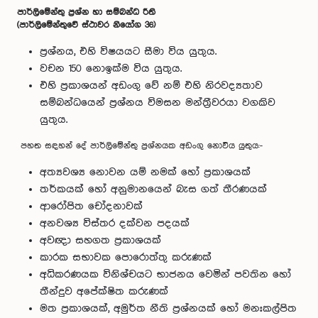
පාර්ලිමේන්තු ප්‍රශ්න හා සම්බන්ධ රීති
(පාර්ලිමේන්තුවේ ස්ථාවර නියෝග 36)
ප්‍රශ්නය, එහි විෂයයට සීමා විය යුතුය.
වචන 150 නොඉක්ම විය යුතුය.
එහි ප්‍රකාශයන් අඩංගු වේ නම් එහි නිරවද්‍යතාව
සම්බන්ධයෙන් ප්‍රශ්නය විමසන මන්ත්‍රීවරයා වගකිව
යුතුය.
පහත සඳහන් දේ පාර්ලිමේන්තු ප්‍රශ්නයක අඩංගු නොවිය යුතුය:-
අත්‍යවශ්‍ය නොවන යම් නමක් හෝ ප්‍රකාශයක්
තර්කයක් හෝ අනුමානයෙන් බැස ගත් තීරණයක්
ආරෝපිත චෝදනාවක්
අනවශ්‍ය විස්තර දක්වන පදයක්
අවඥා සහගත ප්‍රකාශයක්
කාරක සභාවක පොරොත්තු කරුණක්
අධිකරණයක විනිශ්චයට භාජනය වෙමින් පවතින හෝ
තීන්දුව අපේක්ෂිත කරුණක්
මත ප්‍රකාශයක්, අමුර්ත නීති ප්‍රශ්නයක් හෝ මනඃකල්පිත