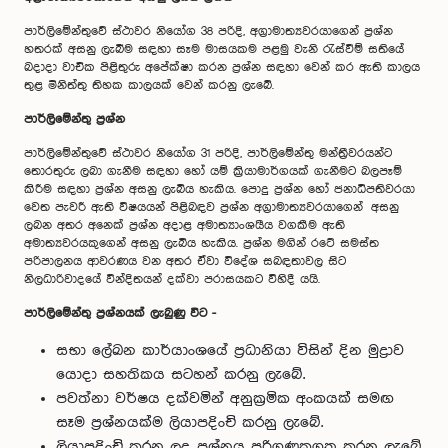
පාර්ලිමේන්තුවේ ස්ථාවර නියෝග 38 පරිදි, අග‍්‍රාමාත්‍යවරයාගෙන් ප්‍රශ්න
හතරක් අසනු ලැබීම සඳහා සෑම මාසයකම පළමු වැනි රැස්වීම් සතියේ
බදාදා වාචික පිළිතුරු අපේක්ෂා කරන ප්‍රශ්න සඳහා වෙන් කර ඇති කාලය
තුළ මිනිත්තු තිහක කාලයක් වෙන් කරනු ලැබේ.
පාර්ලිමේන්තු ප්‍රශ්න
පාර්ලිමේන්තුවේ ස්ථාවර නියෝග 31 පරිදි, පාර්ලිමේන්තු මන්ත්‍රීවරයන්ට
තොරතුරු ලබා ගැනීම සඳහා හෝ යම් ක්‍රියාමාර්ගයක් ගැනීමට බලපෑම්
කිරීම සඳහා ප්‍රශ්න අසනු ලැබිය හැකිය. පොදු ප්‍රශ්න හෝ ජනාධිපතිවරයා
වෙත පැවරී ඇති විෂයයන් පිළිබඳව ප්‍රශ්න අග‍්‍රාමාත්‍යවරයාගෙන් අසනු
ලබන අතර අනෙක් ප්‍රශ්න අදාළ අමාත්‍යාංශයීය වගකීම ඇති
අමාත්‍යවරයකුගෙන් අසනු ලැබිය හැකිය. ප්‍රශ්න මගින් රටේ සමස්ත
පරිපාලනය ආවරණය වන අතර ඒවා විදේශ සබඳතාවල සිට
නිලධාරිවාදයේ වින්දිතයන් දක්වා පරාසයකට විහිදී යයි.
පාර්ලිමේන්තු ප්‍රශ්නයක් ලැබුණු විට -
සභා ලේඛන කාර්යාංශයේ ප්‍රධානියා විසින් දින මුද්‍රාව
යොදා සහතිකය සටහන් කරනු ලැබේ.
පවත්නා වර්ෂය දක්වමින් අනුක්‍රමික අංකයක් සමඟ
සෑම ප්‍රශ්නයක්ම ලියාපදිංචි කරනු ලැබේ.
ලියාපදිංචි කරන ලද ප්‍රශ්නය පරිගණකගත කරනු ලැබේ.