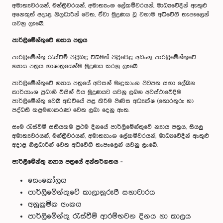
අමාත්‍යවරයන්, මන්ත්‍රීවරයන්, අමාත්‍යංශ ලේකම්වරයන්, මාධ්‍යවේදීන් ඇතුළු
අනෙකුත් අදාළ නිලධාරීන් වෙත, ඒවා මුද්‍රණය වූ වහාම අධිවේගී තැපෑලෙන්
යවනු ලැබේ.
පාර්ලිමේන්තුවේ න්‍යාය පත්‍රය
පාර්ලිමේන්තු රැස්වීම් පිළිබඳ විධිමත් පිළිවෙළ අඩංගු පාර්ලිමේන්තුවේ
න්‍යාය පත්‍රය භාෂාත්‍රයෙන්ම මුද්‍රණය කරනු ලැබේ.
පාර්ලිමේන්තුවේ න්‍යාය පත්‍රයේ අවසන් මෘදුකාංග පිටපත සභා ලේඛන
කාර්යාංශ ප්‍රධානී විසින් එය මුද්‍රණයට යවනු ලබන අවස්ථාවේදීම
පාර්ලිමේන්තු වෙබ් අඩවියේ පළ කිරීම පිණිස අධ්‍යක්ෂ (තොරතුරු හා
පද්ධති කළමනාකරණ) වෙත ලබා දෙනු ඇත.
සෑම රැස්වීම් සතියකම ප්‍රථම දිනයේ පාර්ලිමේන්තුවේ න්‍යාය පත්‍රය, සියලු
අමාත්‍යවරයන්, මන්ත්‍රීවරයන්, අමාත්‍යාංශ ලේකම්වරයන්, මාධ්‍යවේදීන් ඇතුළු
අදාළ නිලධාරීන් වෙත අධිවේගී තැපෑලෙන් යවනු ලැබේ.
පාර්ලිමේන්තු න්‍යාය පත්‍රයේ අන්තර්ගතය -
සෙංකෝලය
පාර්ලිමේන්තුවේ කාලානුරූපී සභාවාරය
අනුක්‍රමික අංකය
පාර්ලිමේන්තු රැස්වීම් ආරම්භවන දිනය හා කාලය