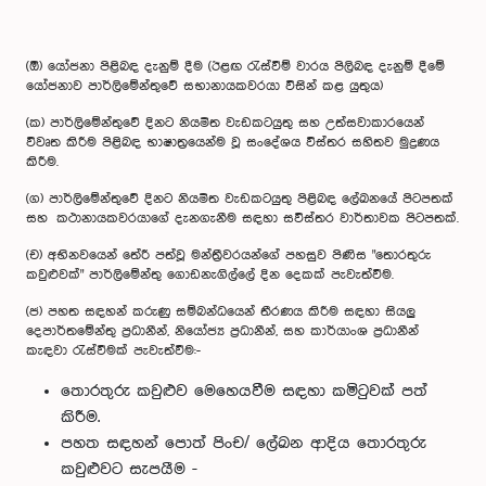
(ඕ)
යෝජනා පිළිබඳ දැනුම් දීම (ඊළඟ රැස්වීම් වාරය පිලිබඳ දැනුම් දීමේ
යෝජනාව පාර්ලිමේන්තුවේ සභානායකවරයා විසින් කළ යුතුය)
(ක)
පාර්ලිමේන්තුවේ දිනට නියමිත වැඩකටයුතු සහ උත්සවාකාරයෙන්
විවෘත කිරීම පිළිබඳ භාෂාත්‍රයෙන්ම වූ සංදේශය විස්තර සහිතව මුද්‍රණය
කිරීම.
(ග)
පාර්ලිමේන්තුවේ දිනට නියමිත වැඩකටයුතු පිළිබඳ ලේඛනයේ පිටපතක්
සහ කථානායකවරයාගේ දැනගැනීම සඳහා සවිස්තර වාර්තාවක පිටපතක්.
(ච)
අභිනවයෙන් තේරී පත්වූ මන්ත්‍රීවරයන්ගේ පහසුව පිණිස "තොරතුරු
කවුළුවක්" පාර්ලිමේන්තු ගොඩනැගිල්ලේ දින දෙකක් පැවැත්වීම.
(ජ) පහත සඳහන් කරුණු සම්බන්ධයෙන් තීරණය කිරීම සඳහා සියලු
දෙපාර්තමේන්තු ප්‍රධානීන්, නියෝජ්‍ය ප්‍රධානීන්, සහ කාර්යාංශ ප්‍රධානීන්
කැඳවා රැස්වීමක් පැවැත්වීම:-
තොරතුරු කවුළුව මෙහෙයවීම සඳහා කමිටුවක් පත්
කිරීම.
පහත සඳහන් පොත් පිංච/ ලේඛන ආදිය තොරතුරු
කවුළුවට සැපයීම -