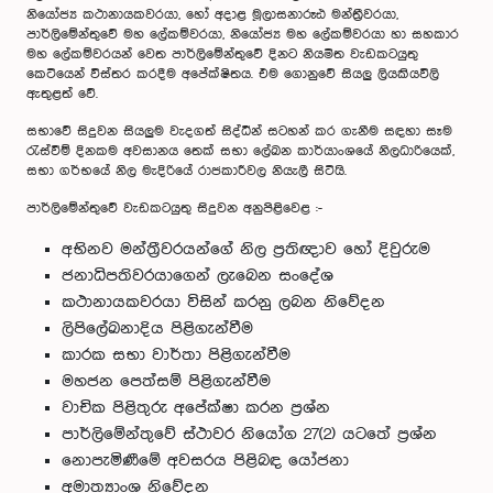
නියෝජ්‍ය කථානායකවරයා, හෝ අදාළ මූලාසනාරූඪ මන්ත්‍රීවරයා,
පාර්ලිමේන්තුවේ මහ ලේකම්වරයා, නියෝජ්‍ය මහ ලේකම්වරයා හා සහකාර
මහ ලේකම්වරයන් වෙත පාර්ලිමේන්තුවේ දිනට නියමිත වැඩකටයුතු
කෙටියෙන් විස්තර කරදීම අපේක්ෂිතය. එම ගොනුවේ සියලු ලියකියවිලි
ඇතුළත් වේ.
සභාවේ සිදුවන සියලුම වැදගත් සිද්ධීන් සටහන් කර ගැනීම සඳහා සෑම
රැස්වීම් දිනකම අවසානය තෙක් සභා ලේඛන කාර්යාංශයේ නිලධාරියෙක්,
සභා ගර්භයේ නිල මැදිරියේ රාජකාරීවල නියැලී සිටියි.
පාර්ලිමේන්තුවේ වැඩකටයුතු සිදුවන අනුපිළිවෙළ :-
අභිනව මන්ත‍්‍රීවරයන්ගේ නිල ප‍්‍රතිඥාව හෝ දිවුරුම
ජනාධිපතිවරයාගෙන් ලැබෙන සංදේශ
කථානායකවරයා විසින් කරනු ලබන නිවේදන
ලිපිලේඛනාදිය පිළිගැන්වීම
කාරක සභා වාර්තා පිළිගැන්වීම
මහජන පෙත්සම් පිළිගැන්වීම
වාචික පිළිතුරු අපේක්ෂා කරන ප‍්‍රශ්න
පාර්ලිමේන්තුවේ ස්ථාවර නියෝග 27(2) යටතේ ප්‍රශ්න
නොපැමිණීමේ අවසරය පිළිබඳ යෝජනා
අමාත්‍යාංශ නිවේදන