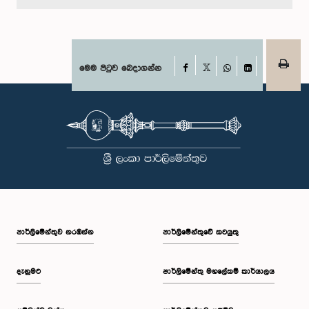
Facebook
මෙම පිටුව බෙදාගන්න
X
WhatsApp
LinkedIn
පාර්ලි‌මේන්තුව නරඹන්න
පාර්ලිමේන්තුවේ කටයුතු
දැනුමට
පාර්ලිමේන්තු මහලේකම් කාර්යාලය