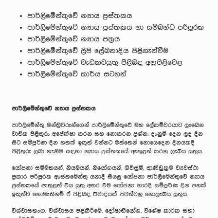
පාර්ලිමේන්තුවේ න්‍යාය පුස්තකය
පාර්ලිමේන්තුවේ න්‍යාය පුස්තකය හා සම්බන්ධ පරිපූරක
පාර්ලිමේන්තුවේ න්‍යාය පත්‍රය
පාර්ලිමේන්තුවේ ලිපි ලේඛනාදිය පිළිගැන්වීම
පාර්ලිමේන්තුවේ වැඩකටයුතු පිළිබඳ අනුපිළිවෙළ
පාර්ලිමේන්තුවේ කාර්ය සටහන්
පාර්ලිමේන්තුවේ න්‍යාය පුස්තකය
පාර්ලිමේන්තු මන්ත්‍රීවරුන්ගෙන් පාර්ලිමේන්තුවේ මහ ලේකම්වරයාට ලැබෙන
වාචික පිළිතුරු අපේක්ෂා කරන සහ නොකරන ප්‍රශ්න, දැනුම් දෙන ලද දින
සිට සම්පූර්ණ දින හතක් ඉකුත් වන්නට මත්තෙන් නොයෙදෙන දිනයකදී
පිළිතුරු ලබා ගැනීම සඳහා න්‍යාය පුස්තකයේ ඇතුළත් කරනු ලැබිය යුතුය.
යෝජනා සම්මතයන්, නියමයන්, නියෝගයන්, ගිවිසුම්, ආණ්ඩුක්‍රම ව්‍යවස්ථා
ප්‍රකාර පරිපූරක ඇස්තමේන්තු යනාදී සියලු යෝජනා පාර්ලිමේන්තුවේ න්‍යාය
පුස්තකයේ ඇතුළත් විය යුතු අතර එම යෝජනා භාරදී සම්පූර්ණ දින පහක්
ඉකුත්ව නොමැතිනම් ඒ පිළිබඳ විවාදයක් පවත්වනු නොලැබිය යුතුය.
විශ්වාසභංග, විශ්වාසය පළකිරීමේ, දෝෂාභියෝග, විශේෂ කාරක සභා