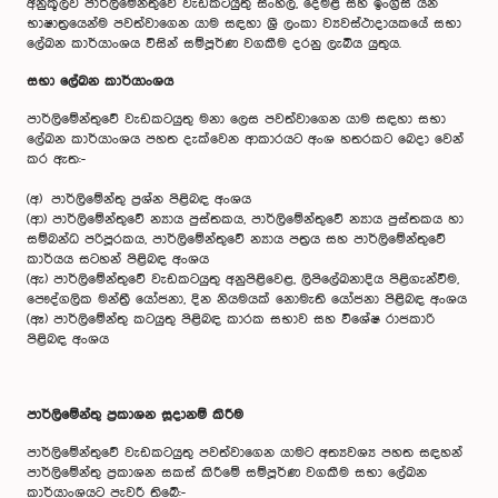
අනුකූලව පාර්ලිමේන්තුවේ වැඩකටයුතු සිංහල, දෙමළ සහ ඉංග්‍රීසි යන
භාෂාත්‍රයෙන්ම පවත්වාගෙන යාම සඳහා ශ්‍රී ලංකා ව්‍යවස්ථාදායකයේ සභා
ලේඛන කාර්යාංශය විසින් සම්පූර්ණ වගකීම දරනු ලැබිය යුතුය.
සභා ලේඛන කාර්යාංශය
පාර්ලිමේන්තුවේ වැඩකටයුතු මනා ලෙස පවත්වාගෙන යාම සඳහා සභා
ලේඛන කාර්යාංශය පහත දැක්වෙන ආකාරයට අංශ හතරක‍ට බෙදා වෙන්
කර ඇත:-
(අ) පාර්ලිමේන්තු ප්‍රශ්න පිළිබඳ අංශය
(ආ) පාර්ලිමේන්තුවේ න්‍යාය පුස්තකය, පාර්ලිමේන්තුවේ න්‍යාය පුස්තකය හා
සම්බන්ධ පරිපූරකය, පාර්ලිමේන්තුවේ න්‍යාය පත්‍රය සහ පාර්ලිමේන්තුවේ
කාර්යය සටහන් පිළිබඳ අංශය
(ඇ) පාර්ලිමේන්තුවේ වැඩකටයුතු අනුපිළිවෙළ, ලිපිලේඛනාදිය පිළිගැන්වීම,
පෞද්ගලික මන්ත්‍රී යෝජනා, දින නියමයක් නොමැති යෝජනා පිළිබඳ අංශය
(ඈ) පාර්ලිමේන්තු කටයුතු පිළිබඳ කාරක සභාව සහ විශේෂ රාජකාරි
පිළිබඳ අංශය
පාර්ලිමේන්තු ප්‍රකාශන සූදානම් කිරීම
පාර්ලිමේන්තුවේ වැඩකටයුතු පවත්වාගෙන යාමට අත්‍යවශ්‍ය පහත සඳහන්
පාර්ලිමේන්තු ප්‍රකාශන සකස් කිරීමේ සම්පූර්ණ වගකීම සභා ලේඛන
කාර්යාංශයට පැවරී තිබේ:-