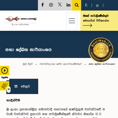
E
|
த
|
මගේ පාර්ලිමේන්තුව
මෙතැනින් පිවිසෙන්න
සභා ලේඛන කාර්යාංශය
මුල් පිටුව
ව්‍යවස්ථාදායක සේවා දෙපාර්තමේන්තුව
සභා ලේඛන කාර්යාංශය
බලන්න
මෙනුව
02
හැඳින්වීම
ශ්‍රී ලංකා ප්‍රජාතාන්ත්‍රික සමාජවාදී ජනරජයේ ආණ්ඩුක්‍රම ව්‍යවස්ථාවේ 18
වැනි ව්‍යවස්ථාව ප්‍රකාරව සහ පාර්ලිමේන්තුවේ ස්ථා‍වර නියෝග 13 ට