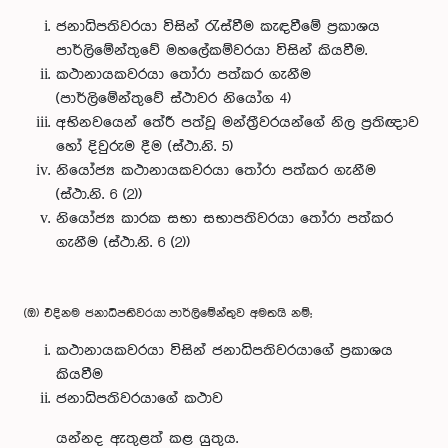
ජනාධිපතිවරයා විසින් රැස්වීම කැඳවීමේ ප්‍රකාශය
පාර්ලිමේන්තුවේ මහලේකම්වරයා විසින් කියවීම.
කථානායකවරයා තෝරා පත්කර ගැනීම
(පාර්ලිමේන්තුවේ ස්ථාවර නියෝග 4)
අභිනවයෙන් තේරී පත්වූ මන්ත්‍රීවරයන්ගේ නිල ප්‍රතිඥාව
හෝ දිවුරුම දීම (ස්ථා.නි. 5)
නියෝජ්‍ය කථානායකවරයා තෝරා පත්කර ගැනීම
(ස්ථා.නි. 6 (2))
නියෝජ්‍ය කාරක සභා සභාපතිවරයා තෝරා පත්කර
ගැනීම (ස්ථා.නි. 6 (2))
(ඔ) එදිනම ජනාධිපතිවරයා පාර්ලිමේන්තුව අමතයි නම්;
කථානායකවරයා විසින් ජනාධිපතිවරයාගේ ප්‍රකාශය
කියවීම
ජනාධිපතිවරයාගේ කථාව
යන්නද ඇතුළත් කළ යුතුය.