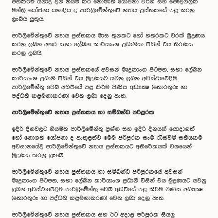
පත්කිරීම් යනාදී දින නියම කර නොමැති යෝජනා වර්ග සහ පෞද්ගලික
මන්ත්‍රී යෝජනා යනාදිය ද පාර්ලිමේන්තුවේ න්‍යාය පුස්තකයේ පළ කරනු
ලැබිය යුතුය.
පාර්ලිමේන්තුවේ න්‍යාය පුස්තකය මාස තුනකට හෝ හතරකට වරක් මුද්‍රණය
කරනු ලබන අතර සභා ලේඛන කාර්යාංශ ප්‍රධානියා විසින් එය තීරණය
කරනු ලබයි.
පාර්ලිමේන්තුවේ න්‍යාය පුස්තකයේ අවසන් මෘදුකාංග පිටපත, සභා ලේඛන
කාර්යාංශ ප්‍රධානී විසින් එය මුද්‍රණයට යවනු ලබන අවස්ථාවේදීම
පාර්ලිමේන්තු වෙබ් අඩවියේ පළ කිරීම පිණිස අධ්‍යක්‍ෂ (තොරතුරු හා
පද්ධති කළමනාකරණ) වෙත ලබා දෙනු ඇත.
පාර්ලිමේන්තුවේ න්‍යාය පුස්තකය හා සම්බන්ධ පරිපූරක
ඉදිරි දිනවලට නියමිත පාර්ලිමේන්තු ප්‍රශ්න සහ ඉදිරි දිනයක් යොදාගත්
හෝ නොගත් යෝජනා ද ඇතුළත්ව මෙම පරිපූරක සෑම රැස්වීම් සතියකම
අවසානයේදී පාර්ලිමේන්තුවේ න්‍යාය පුස්තකයට අතිරේකයක් වශයෙන්
මුද්‍රණය කරනු ලැබේ.
පාර්ලිමේන්තුවේ න්‍යාය පුස්තකය හා සම්බන්ධ පරිපූරකයේ අවසන්
මෘදුකාංග පිටපත, සභා ලේඛන කාර්යාංශ ප්‍රධානී විසින් එය මුද්‍රණයට යවනු
ලබන අවස්ථාවේදීම පාර්ලිමේන්තු වෙබ් අඩවියේ පළ කිරීම පිණිස අධ්‍යක්‍ෂ
(තොරතුරු හා පද්ධති කළමනාකරණ) වෙත ලබා දෙනු ඇත.
පාර්ලිමේන්තුවේ න්‍යාය පුස්තකය සහ ඊට අදාළ පරිපූරක සියලු