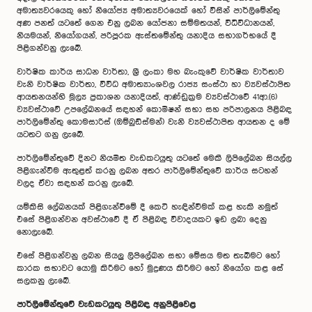
අමාත්‍යවරයෙකු හෝ නියෝජ්‍ය අමාත්‍යවරයෙක් හෝ විසින් පාර්ලිමේන්තු
අණ පනත් යටතේ ගෙන එනු ලබන යෝජනා සම්මතයන්, විධිවිධානයන්,
නියමයන්, නියෝගයන්, පරිපූරක ඇස්තමේන්තු යනාදිය සභාගර්භයේ දී
පිළිගන්වනු ලැබේ.
වාර්ෂික කාර්ය සාධන වාර්තා, ශ්‍රී ලංකා මහ බැංකුවේ වාර්ෂික වාර්තාව
වැනි වාර්ෂික වාර්තා, විවිධ අමාත්‍යාංශවල රාජ්‍ය සංස්ථා හා ව්‍යවස්ථාපිත
ආයතනයන්හි මූල්‍ය ප්‍රකාශන යනාදියත්, ආණ්ඩුක්‍රම ව්‍යවස්ථාවේ 41ආ.(6)
ව්‍යවස්ථාවේ උපලේඛනයේ සඳහන් කොමිෂන් සභා සහ පරිපාලනය පිළිබඳ
පාර්ලිමේන්තු කොමසාරිස් (ඔම්බුඩ්ස්මන්) වැනි ව්‍යවස්ථාපිත ආයතන ද මේ
යටතට ගනු ලැබේ.
පාර්ලිමේන්තුවේ දිනට නියමිත වැඩකටයුතු යටතේ මෙකී ලිපිලේඛන සියල්ල
පිළිගැන්වීම ඇතුළත් කරනු ලබන අතර පාර්ලිමේන්තුවේ කාර්ය සටහන්
වලද ඒවා සඳහන් කරනු ලැබේ.
යම්කිසි ලේඛනයක් පිළිගැන්වීමේ දී කෙටි හැඳින්වීමක් කළ හැකි නමුත්
එසේ පිළිගන්වන අවස්ථාවේ දී ඒ පිළිබඳ විවාදයකට ඉඩ ලබා දෙනු
නොලැබේ.
එසේ පිළිගන්වනු ලබන සියලු ලිපිලේඛන සභා මේසය මත තැබීමට හෝ
කාරක සභාවට යොමු කිරීමට හෝ මුද්‍රණය කිරීමට හෝ නියෝග කළ සේ
සලකනු ලැබේ.
පාර්ලිමේන්තුවේ වැඩකටයුතු පිළිබඳ අනුපිළිවෙළ