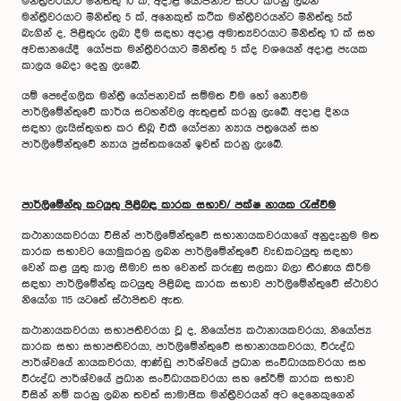
මන්ත්‍රීවරයාට මිනිත්තු 10 ක්, අදාළ යෝජනාව ස්ථීර කරනු ලබන
මන්ත්‍රීවරයාට මිනිත්තු 5 ක්, අනෙකුත් කථික මන්ත්‍රීවරයන්ට මිනිත්තු 5ක්
බැගින් ද, පිළිතුරු ලබා දීම සඳහා අදාළ අමාත්‍යවරයාට මිනිත්තු 10 ක් සහ
අවසානයේදී යෝජක මන්ත්‍රීවරයාට මිනිත්තු 5 ක්ද වශයෙන් අදාළ පැයක
කාලය බෙදා දෙනු ලැබේ.
යම් පෞද්ගලික මන්ත්‍රී යෝජනාවක් සම්මත වීම හෝ නොවීම
පාර්ලිමේන්තුවේ කාර්ය සටහන්වල ඇතුළත් කරනු ලැබේ. අදාළ දිනය
සඳහා ලැයිස්තුගත කර තිබූ එකී යෝජනා න්‍යාය පත්‍රයෙන් සහ
පාර්ලිමේන්තුවේ න්‍යාය පුස්තකයෙන් ඉවත් කරනු ලැබේ.
පාර්ලිමේන්තු කටයුතු පිළිබඳ කාරක සභාව/ පක්ෂ නායක රැස්වීම
කථානායකවරයා විසින් පාර්ලිමේන්තුවේ සභානායකවරයාගේ අනුදැනුම මත
කාරක සභාවට යොමුකරනු ලබන පාර්ලිමේන්තුවේ වැඩකටයුතු සඳහා
වෙන් කළ යුතු කාල සීමාව සහ වෙනත් කරුණු සලකා බලා තීරණය කිරීම
සඳහා පාර්ලිමේන්තු කටයුතු පිළිබඳ කාරක සභාව පාර්ලිමේන්තුවේ ස්ථාවර
නියෝග 115 යටතේ ස්ථාපිතව ඇත.
කථානායකවරයා සභාපතිවරයා වූ ද, නියෝජ්‍ය කථානායකවරයා, නියෝජ්‍ය
කාරක සභා සභාපතිවරයා, පාර්ලිමේන්තුවේ සභානායකවරයා, විරුද්ධ
පාර්ශ්වයේ නායකවරයා, ආණ්ඩු පාර්ශ්වයේ ප්‍රධාන සංවිධායකවරයා සහ
විරුද්ධ පාර්ශ්වයේ ප්‍රධාන සංවිධායකවරයා සහ තේරීම් කාරක සභාව
විසින් නම් කරනු ලබන තවත් සාමාජික මන්ත්‍රීවරයන් අට දෙනෙකුගෙන්