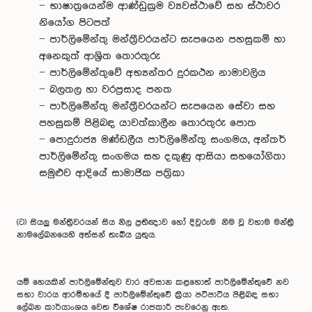
− භාෂාත්‍රයෙන්ම ආණ්ඩුක්‍රම ව්‍යවස්ථාවේ සහ ස්ථාවර
නියෝග පිටපත්
− පාර්ලිමේන්තු මන්ත්‍රීවරයන්ට සැපයෙන පහසුකම් හා
අනෙකුත් ආශ්‍රිත තොරතුරු
− පාර්ලිමේන්තුවේ අභ්‍යන්තර දුරකථන නාමාවලිය
− බලතල හා වරප්‍රසාද පනත
− පාර්ලිමේන්තු මන්ත්‍රීවරයන්ට සැපයෙන සේවා සහ
පහසුකම් පිළිබඳ යාවත්කාලීන තොරතුරු පොත
− පොදුරාජ්‍ය මණ්ඩලීය පාර්ලිමේන්තු සංගමය, අන්තර්
පාර්ලිමේන්තු සංගමය සහ දකුණු ආසියා සහයෝගිතා
සමුළුව ආදියේ සාමාජික පත්‍රිකා
(ට) සියලු මන්ත්‍රීවරයන් සිය නිල ප්‍රතිඥාව හෝ දිවුරුම නිම වූ වහාම මන්ත්‍රී
නාමලේඛනයෙහි අත්සන් තැබිය යුතුය.
යම් හෙයකින් පාර්ලිමේන්තුව වාර අවසාන කළහොත් පාර්ලිමේන්තුවේ නව
සභා වාරය ආරම්භයේ දී පාර්ලිමේන්තුවේ ක්‍රියා පටිපාටිය පිළිබඳ සභා
ලේඛන කාර්යාංශය වෙත විශේෂ රාජකාරී පැවරෙනු ඇත.