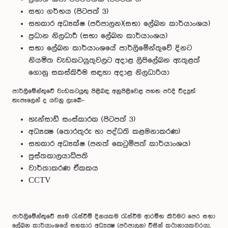
සභා ගර්භය (පිටපත් 3)
සහකාර අධ්‍යක්ෂ (පරිපාලන)(සභා ලේඛන කාර්යාංශය)
ප්‍රධාන නිලධාරී (සභා ලේඛන කාර්යාංශය)
සභා ලේඛන කාර්යාංශයේ පාර්ලිමේන්තුවේ දිනට
නියමිත වැඩකටයුතුවලට අදාළ ලිපිලේඛන ඇතුළත්
ගොනු සකස්කිරීම සඳහා අදාළ නිලධාරියා
පාර්ලිමේන්තුවේ වැඩකටයුතු පිළිබඳ අනුපිළිවෙළ පහත පරිදි විද්‍යුත්
තැපෑලෙන් ද යවනු ලැබේ:-
හැන්සාඩ් සංස්කාරක (පිටපත් 3)
අධ්‍යක්‍ෂ (තොරතුරු හා පද්ධති කළමනාකරණ)
සහකාර අධ්‍යක්ෂ (පනත් කෙටුම්පත් කාර්යාංශය)
පුස්තකාලයාධිපති
වාර්තාකරණ ඒකකය
CCTV
පාර්ලිමේන්තුවේ සෑම රැස්වීම් දිනයකම රැස්වීම ආරම්භ කිරීමට පෙර සභා
ලේඛන කාර්යාංශයේ සහකාර අධ්‍යක්‍ෂ (පරිපාලන) විසින් කථානායකවරයා,