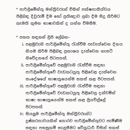
* පාර්ලිමේන්තු මන්ත්‍රීවරුන් විසින් පක්ෂපාතීත්වය
පිළිබඳ දිවුරුම් දීම හෝ ප්‍රතිඥාව ලබා දීම සිදු කිරීමට
කැමති කුමන භාෂාවකින් ද යන්න විමසීම.
* පහත සඳහන් ලිපි ලේඛන:-
පළමුවැනි පාර්ලිමේන්තු රැස්වීම පැවැත්වෙන දිනය
නියම කිරීම පිළිබඳ ප්‍රකාශය දැක්වෙන ගැසට්
නිවේදනයේ පිටපතක්.
පාර්ලිමේන්තුවේ පළමුවැනි රැස්වීම සඳහා
පාර්ලිමේන්තුවේ වැඩකටයුතු පිළිවෙළ දැක්වෙන
සංදේශයේ භාෂාත්‍රයෙන්ම සකස් කළ පිටපතක්.
පාර්ලිමේන්තුවේ පළමුවැනි රැස්වීම සඳහා
පාර්ලිමේන්තුවේ වැඩකටයුතු පිළිවෙල දක්වමින්
භාෂා භාෂාත්‍රයෙන්ම සකස් කළ ‍ලියවි‍ල්ලේ
පිටපතක්.
සියලුම පාර්ලිමේන්තු මන්ත්‍රීවරුන්ට
දුෂ්කරතාවයකින් තොරව පාර්ලිමේන්තුවට පැමිණීම
සඳහා පහසුකම් සැලසීමට වේත්‍රධාරී විසින් සකස්