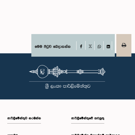
Facebook
මෙම පිටුව බෙදාගන්න
X
WhatsApp
LinkedIn
පාර්ලි‌මේන්තුව නරඹන්න
පාර්ලිමේන්තුවේ කටයුතු