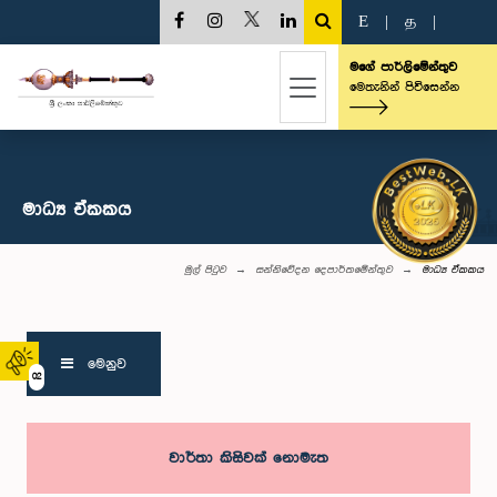
E
|
த
|
මගේ පාර්ලිමේන්තුව
මෙතැනින් පිවිසෙන්න
මාධ්‍ය ඒකකය
මුල් පිටුව
සන්නිවේදන දෙපාර්තමේන්තුව
මාධ්‍ය ඒකකය
මෙනුව
02
වාර්තා කිසිවක් නොමැත