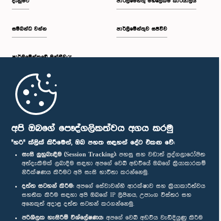
දැනුමට
පාර්ලිමේන්තු මහලේකම් කාර්යාලය
සම්බන්ධ වන්න
පාර්ලිමේන්තුව සජීවීව
පාර්ලි‌මේන්තුවේ මන්ත්‍රීවරු
මුල් පිටුව
පාර්ලිමේන්තු ජංගම යෙදුම
අපි ඔබගේ පෞද්ගලිකත්වය අගය කරමු
"හරි" ක්ලික් කිරීමෙන්, ඔබ පහත සඳහන් දේට එකඟ වේ:
සැසි ලුහුබැඳීම (Session Tracking):
පහසු සහ වඩාත් පුද්ගලාරෝපිත
අත්දැකීමක් ලබාදීම සඳහා අපගේ වෙබ් අඩවියේ ඔබගේ ක්‍රියාකාරකම්
නිරීක්ෂණය කිරීමට අපි සැසි භාවිතා කරන්නෙමු.
අප හා සම්බන්ධ වී සිටින්න :
දත්ත සටහන් කිරීම:
අපගේ සේවාවන්හි ආරක්ෂාව සහ ක්‍රියාකාරීත්වය
සහතික කිරීම සඳහා අපි ඔබගේ IP ලිපිනය, උපාංග විස්තර සහ
අනෙකුත් අදාළ දත්ත සටහන් කරගන්නෙමු.
සම්මාන
පරිශීලක හැසිරීම් විශ්ලේෂණය:
අපගේ වෙබ් අඩවිය වැඩිදියුණු කිරීම