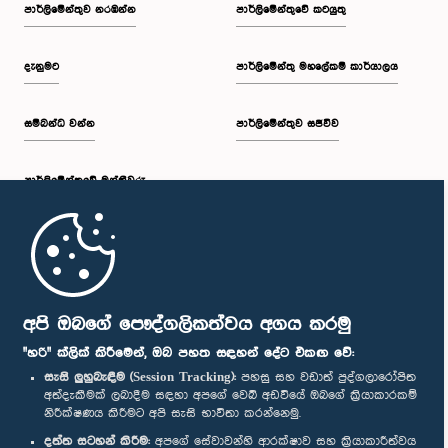
පාර්ලි‌මේන්තුව නරඹන්න
පාර්ලිමේන්තුවේ කටයුතු
දැනුමට
පාර්ලිමේන්තු මහලේකම් කාර්යාලය
සම්බන්ධ වන්න
පාර්ලිමේන්තුව සජීවීව
පාර්ලි‌මේන්තුවේ මන්ත්‍රීවරු
මුල් පිටුව
පාර්ලිමේන්තු ජංගම යෙදුම
අපි ඔබගේ පෞද්ගලිකත්වය අගය කරමු
"හරි" ක්ලික් කිරීමෙන්, ඔබ පහත සඳහන් දේට එකඟ වේ:
සැසි ලුහුබැඳීම (Session Tracking):
පහසු සහ වඩාත් පුද්ගලාරෝපිත
අත්දැකීමක් ලබාදීම සඳහා අපගේ වෙබ් අඩවියේ ඔබගේ ක්‍රියාකාරකම්
නිරීක්ෂණය කිරීමට අපි සැසි භාවිතා කරන්නෙමු.
අප හා සම්බන්ධ වී සිටින්න :
දත්ත සටහන් කිරීම:
අපගේ සේවාවන්හි ආරක්ෂාව සහ ක්‍රියාකාරීත්වය