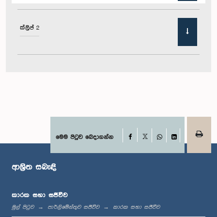
ක්ලිප් 2
Facebook
මෙම පිටුව බෙදාගන්න
X
WhatsApp
LinkedIn
ආශ්‍රිත සබැඳි
කාරක සභා සජීවීව
මුල් පිටුව
පාර්ලිමේන්තුව සජීවීව
කාරක සභා සජීවීව