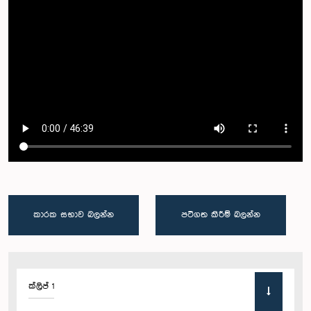
කාරක සභාව බලන්න
පටිගත කිරීම් බලන්න
ක්ලිප් 1