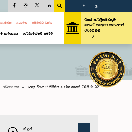
E
|
த
|
මගේ පාර්ලිමේන්තුව
ව නරඹන්න
දැනුමට
සම්බන්ධ වන්න
ඔබගේ ගිණුමට මෙතැනින්
පිවිසෙන්න
ම් කාර්යාලය
පාර්ලිමේන්තුව සජීවීව
 - පටිගත කළ
පොදු ව්‍යාපාර පිළිබඳ කාරක සභාව (2026-04-09)
ක්ලිප් 1