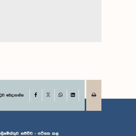
X
Facebook
WhatsApp
LinkedIn
ටුව බෙදාගන්න
්ලිමේන්තුව සජීවීව - පටිගත කළ