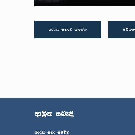
කාරක සභාව බලන්න
පටිගත
ආශ්‍රිත සබැඳි
කාරක සභා සජීවීව