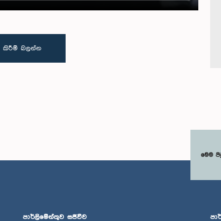
 කිරීම් බලන්න
මෙම පි
පාර්ලිමේන්තුව සජීවීව
පාර