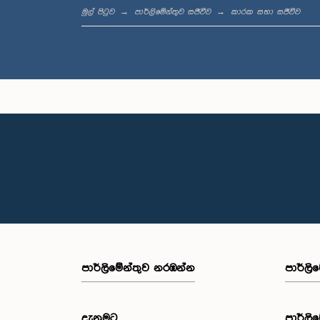
මුල් පිටුව
පාර්ලිමේන්තුව සජීවීව
කාරක සභා සජීවීව
පාර්ලි‌මේන්තුව නරඹන්න
පාර්ලි
දැනුමට
පාර්ලි