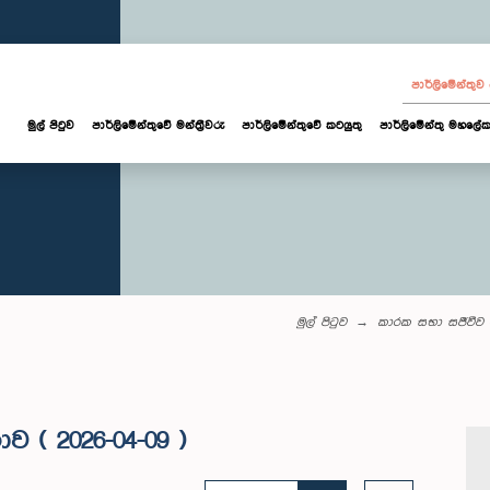
පාර්ලි‌මේන්තු
මුල් පිටුව
පාර්ලි‌මේන්තුවේ මන්ත්‍රීවරු
පාර්ලිමේන්තුවේ කටයුතු
පාර්ලිමේන්තු මහලේක
මුල් පිටුව
කාරක සභා සජීවීව
ව ( 2026-04-09 )