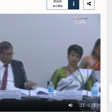
බාගත
කරන්න