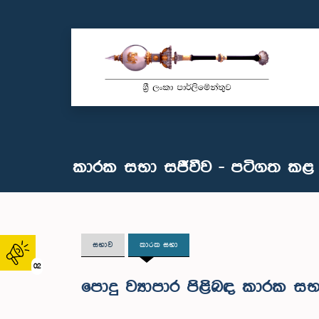
කාරක සභා සජීවීව - පටිගත කළ
සභාව
කාරක සභා
02
පොදු ව්‍යාපාර පිළිබඳ කාරක සභා