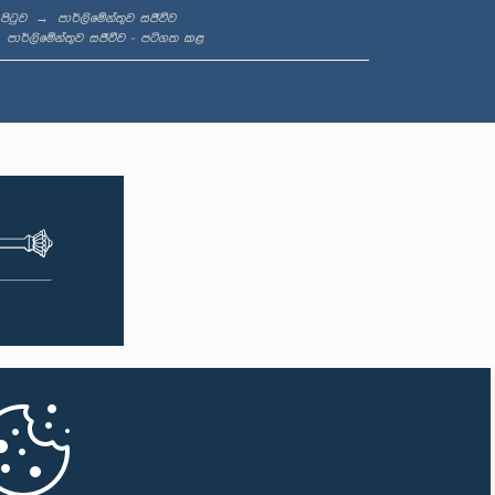
 පිටුව
පාර්ලිමේන්තුව සජීවීව
පාර්ලිමේන්තුව සජීවීව - පටිගත කළ