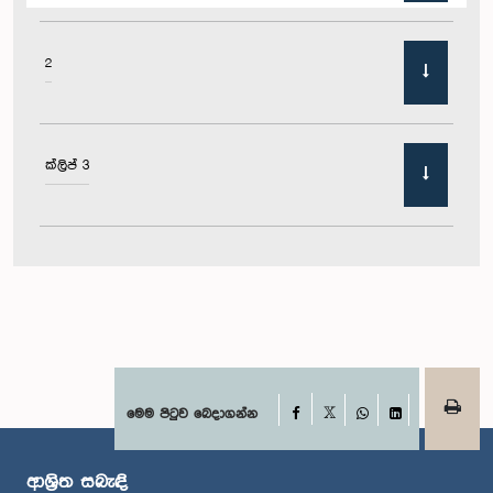
2
ක්ලිප් 3
Facebook
මෙම පිටුව බෙදාගන්න
X
WhatsApp
LinkedIn
ආශ්‍රිත සබැඳි