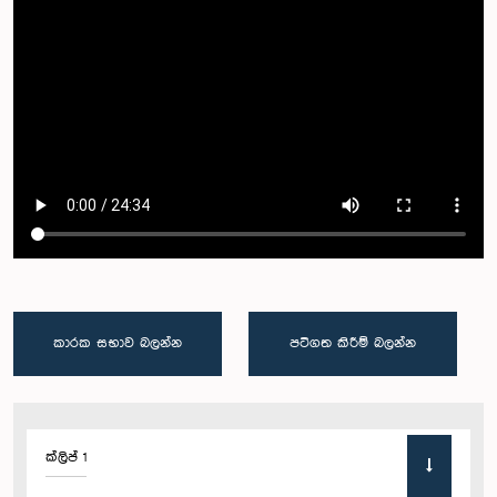
කාරක සභාව බලන්න
පටිගත කිරීම් බලන්න
ක්ලිප් 1