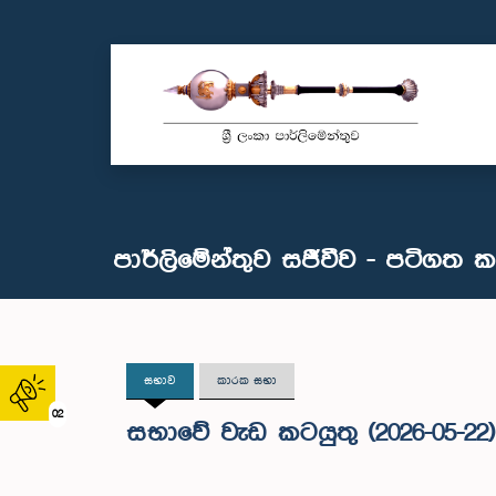
පාර්ලිමේන්තුව සජීවීව - පටිගත 
සභාව
කාරක සභා
02
සභාවේ වැඩ කටයුතු (2026-05-22)