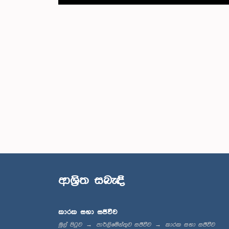
ආශ්‍රිත සබැඳි
කාරක සභා සජීවීව
මුල් පිටුව
පාර්ලිමේන්තුව සජීවීව
කාරක සභා සජීවීව