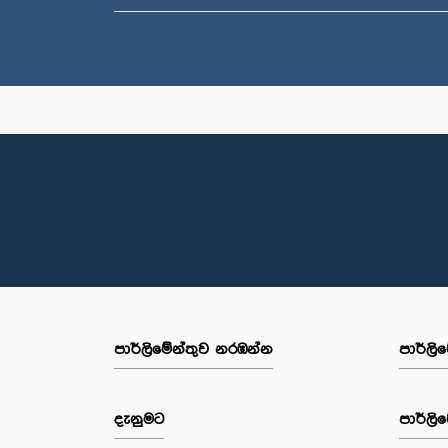
පාර්ලි‌මේන්තුව නරඹන්න
පාර්ලි
දැනුමට
පාර්ලි