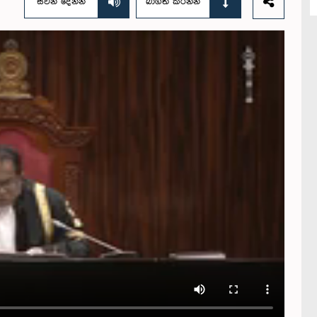
සවන් දෙන්න
බාගත කරන්න