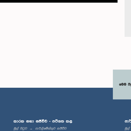
මෙම පි
කාරක සභා සජීවීව - පටිගත කළ
පාර
මුල් පිටුව
පාර්ලිමේන්තුව සජීවීව
මුල්