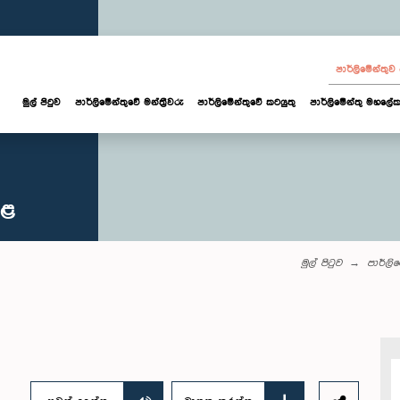
පාර්ලි‌මේන්තු
මුල් පිටුව
පාර්ලි‌මේන්තුවේ මන්ත්‍රීවරු
පාර්ලිමේන්තුවේ කටයුතු
පාර්ලිමේන්තු මහලේක
කළ
මුල් පිටුව
පාර්ලි