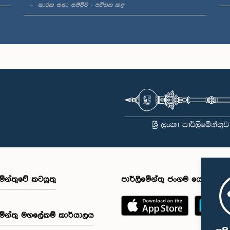
කාරක සභා සජීවීව - පටිගත කළ
මේන්තුවේ කටයුතු
පාර්ලිමේන්තු ජංගම යෙදුම
මේන්තු මහලේකම් කාර්යාලය