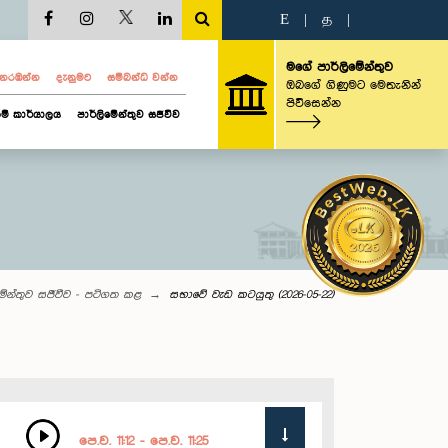
E
|
த
|
මගේ පාර්ලිමේන්තුව
ව නරඹන්න
දැනුමට
සම්බන්ධ වන්න
ඔබගේ ගිණුමට මෙතැනින්
පිවිසෙන්න
ම් කාර්යාලය
පාර්ලිමේන්තුව සජීවීව
මේන්තුව සජීවීව - පටිගත කළ
සභාවේ වැඩ කටයුතු (2026-05-22)
පෙ.ව. 11:12 - පෙ.ව. 11:25