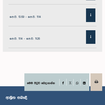
පෙ.ව. 10:59 - පෙ.ව. 11:14
පෙ.ව. 11:14 - පෙ.ව. 11:26
පෙ.ව. 11:26 - පෙ.ව. 11:38
පෙ.ව. 11:38 - පෙ.ව. 11:48
Facebook
මෙම පිටුව බෙදාගන්න
X
WhatsApp
LinkedIn
ආශ්‍රිත සබැඳි
පෙ.ව. 11:48 - පෙ.ව. 11:59