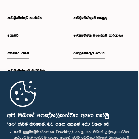
පාර්ලි‌මේන්තුව නරඹන්න
පාර්ලිමේන්තුවේ කටයුතු
දැනුමට
පාර්ලිමේන්තු මහලේකම් කාර්යාලය
සම්බන්ධ වන්න
පාර්ලිමේන්තුව සජීවීව
පාර්ලි‌මේන්තුවේ මන්ත්‍රීවරු
මුල් පිටුව
පාර්ලිමේන්තු ජංගම යෙදුම
අපි ඔබගේ පෞද්ගලිකත්වය අගය කරමු
"හරි" ක්ලික් කිරීමෙන්, ඔබ පහත සඳහන් දේට එකඟ වේ:
සැසි ලුහුබැඳීම (Session Tracking):
පහසු සහ වඩාත් පුද්ගලාරෝපිත
අත්දැකීමක් ලබාදීම සඳහා අපගේ වෙබ් අඩවියේ ඔබගේ ක්‍රියාකාරකම්