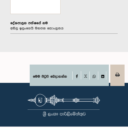
දේශපාලන පක්ෂයේ නම
අහිල ඉලංගෙයි මහජන කොංග්‍රසය
Facebook
මෙම පිටුව බෙදාගන්න
X
WhatsApp
LinkedIn