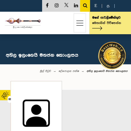
E
|
த
|
මගේ පාර්ලිමේන්තුව
මෙතැනින් පිවිසෙන්න
අහිල ඉලංගෙයි මහජන කොංග්‍රසය
මුල් පිටුව
දේශපාලන පක්ෂ
අහිල ඉලංගෙයි මහජන කොංග්‍රසය
02