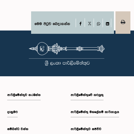
Facebook
මෙම පිටුව බෙදාගන්න
X
WhatsApp
LinkedIn
පාර්ලි‌මේන්තුව නරඹන්න
පාර්ලිමේන්තුවේ කටයුතු
දැනුමට
පාර්ලිමේන්තු මහලේකම් කාර්යාලය
සම්බන්ධ වන්න
පාර්ලිමේන්තුව සජීවීව