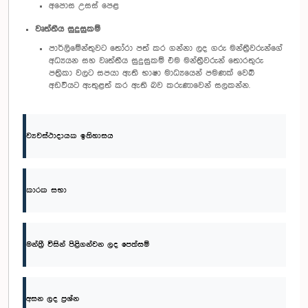
අපොස උසස් පෙළ
වෘත්තීය සුදුසුකම්
පාර්ලිමේන්තුවට තෝරා පත් කර ගන්නා ලද ගරු මන්ත්‍රීවරුන්ගේ
අධ්‍යයන සහ වෘත්තීය සුදුසුකම් එම මන්ත්‍රීවරුන් තොරතුරු
පත්‍රිකා වලට සපයා ඇති භාෂා මාධ්‍යයෙන් පමණක් වෙබ්
අඩවියට ඇතුළත් කර ඇති බව කරුණාවෙන් සලකන්න.
ව්‍යවස්ථාදායක ඉතිහාසය
කාරක සභා
මන්ත්‍රී විසින් පිළිගන්වන ලද පෙත්සම්
අසන ලද ප්‍රශ්න