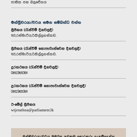
ජාතික ජන බලවේගය
මන්ත්‍රීවරයා/වරිය සමග සම්බන්ධ වන්න
ලිපිනය (රැස්වීම් දිනවලදී)
165,රත්මැටිය,රිකිල්ලගස්කඩ.
ලිපිනය (රැස්වීම් නොපැවැත්වෙන දිනවලදී)
165,රත්මැටිය,රිකිල්ලගස්කඩ.
දුරකථනය (රැස්වීම් දිනවලදී)
0812365391
දුරකථනය (රැස්වීම් නොපැවැත්වෙන දිනවලදී)
0812365391
ඊ-මේල් ලිපිනය
wijerathna@parliament.lk
මන්ත්‍රීවරයා/වරිය පිළිබඳ නවතම තොරතුරු දැනුම්දෙන්න