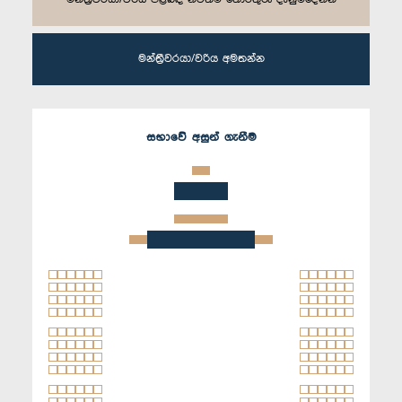
මන්ත්‍රීවරයා/වරිය අමතන්න
සභාවේ අසුන් ගැනීම