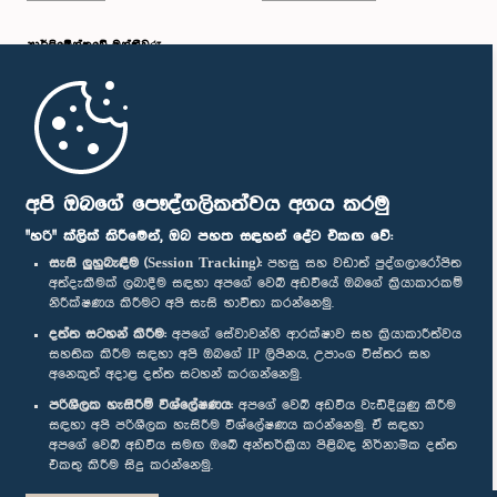
පාර්ලි‌මේන්තුවේ මන්ත්‍රීවරු
මුල් පිටුව
පාර්ලිමේන්තු ජංගම යෙදුම
අපි ඔබගේ පෞද්ගලිකත්වය අගය කරමු
"හරි" ක්ලික් කිරීමෙන්, ඔබ පහත සඳහන් දේට එකඟ වේ:
සැසි ලුහුබැඳීම (Session Tracking):
පහසු සහ වඩාත් පුද්ගලාරෝපිත
අත්දැකීමක් ලබාදීම සඳහා අපගේ වෙබ් අඩවියේ ඔබගේ ක්‍රියාකාරකම්
නිරීක්ෂණය කිරීමට අපි සැසි භාවිතා කරන්නෙමු.
අප හා සම්බන්ධ වී සිටින්න :
දත්ත සටහන් කිරීම:
අපගේ සේවාවන්හි ආරක්ෂාව සහ ක්‍රියාකාරීත්වය
සහතික කිරීම සඳහා අපි ඔබගේ IP ලිපිනය, උපාංග විස්තර සහ
අනෙකුත් අදාළ දත්ත සටහන් කරගන්නෙමු.
සම්මාන
පරිශීලක හැසිරීම් විශ්ලේෂණය:
අපගේ වෙබ් අඩවිය වැඩිදියුණු කිරීම
සඳහා අපි පරිශීලක හැසිරීම විශ්ලේෂණය කරන්නෙමු. ඒ සඳහා
අපගේ වෙබ් අඩවිය සමඟ ඔබේ අන්තර්ක්‍රියා පිළිබඳ නිර්නාමික දත්ත
පෞද්ගලිකත්ව ප්‍රතිපත්තිය
එකතු කිරීම සිදු කරන්නෙමු.