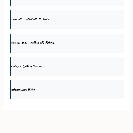
සභාවේ පැමිණීමේ විස්තර
කාරක සභා පැමිණීමේ විස්තර
ඡන්දය දීමේ ඉතිහාසය
දේශපාලන දිවිය