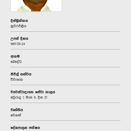
දිස්ත්‍රික්කය
නුවරඑළිය
උපන් දිනය
1961-05-24
ආගම
බෞද්ධ
සිවිල් තත්වය
විවාහක
ව්‍යවස්ථාදායක සේවා කාලය
අවුරුදු 1, මාස 8, දින 21
වෘත්තිය
වෙනත්
දේශපාලන පක්ෂය