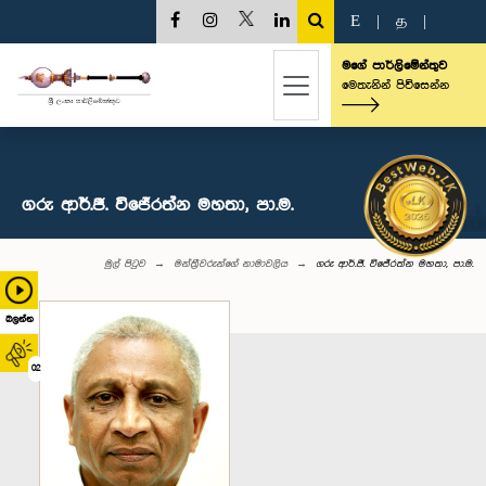
E
|
த
|
මගේ පාර්ලිමේන්තුව
මෙතැනින් පිවිසෙන්න
ගරු ආර්.ජී. විජේරත්න මහතා, පා.ම.
මුල් පිටුව
මන්ත්‍රීවරුන්‌ගේ නාමාවලිය
ගරු ආර්.ජී. විජේරත්න මහතා, පා.ම.
බලන්න
02