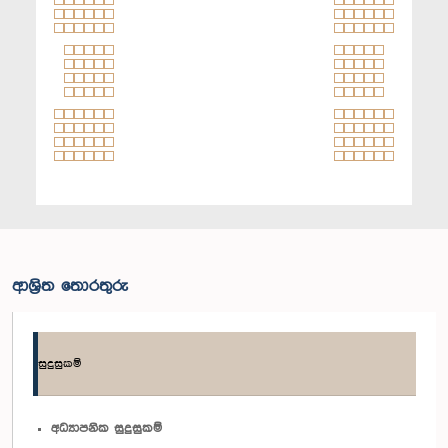
ආශ්‍රිත තොරතුරු
සුදුසුකම්
අධ්‍යාපනික සුදුසුකම්