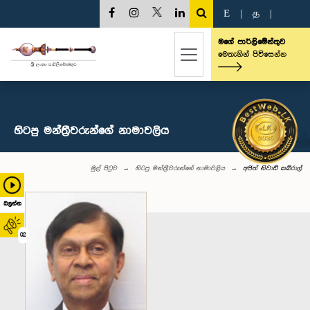
E
|
த
|
මගේ පාර්ලිමේන්තුව
මෙතැනින් පිවිසෙන්න
හිටපු මන්ත්‍රීවරුන්ගේ නාමාවලිය
මුල් පිටුව
හිටපු මන්ත්‍රීවරුන්ගේ නාමාවලිය
අජිත් නිවාඩ් කබ්රාල්
බලන්න
02