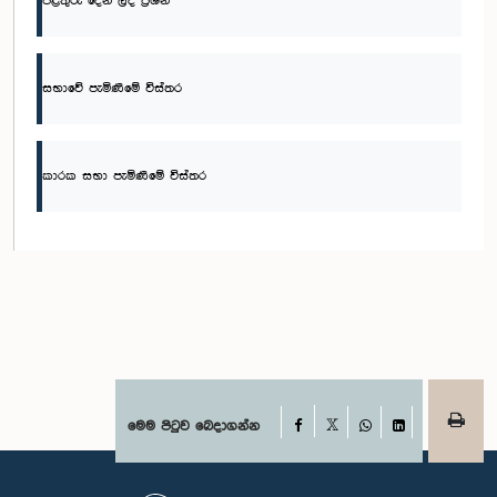
පිළිතුරු දෙන ලද ප්‍රශ්න
සභාවේ පැමිණීමේ විස්තර
කාරක සභා පැමිණීමේ විස්තර
Facebook
මෙම පිටුව බෙදාගන්න
X
WhatsApp
LinkedIn