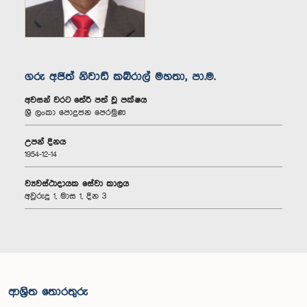
ගරු අජිත් නිවාඩ් කබ්රාල් මහතා, පා.ම.
අවසන් වරට තේරී පත් වූ පක්ෂය
ශ්‍රී ලංකා පොදුජන පෙරමුණ
උපන් දිනය
1954-12-14
ව්‍යවස්ථාදායක සේවා කාලය
අවුරුදු 1, මාස 1, දින 3
ආශ්‍රිත තොරතුරු