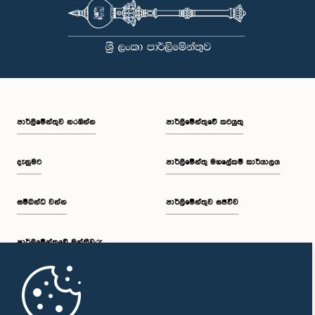
පාර්ලි‌මේන්තුව නරඹන්න
පාර්ලිමේන්තුවේ කටයුතු
දැනුමට
පාර්ලිමේන්තු මහලේකම් කාර්යාලය
සම්බන්ධ වන්න
පාර්ලිමේන්තුව සජීවීව
පාර්ලි‌මේන්තුවේ මන්ත්‍රීවරු
මුල් පිටුව