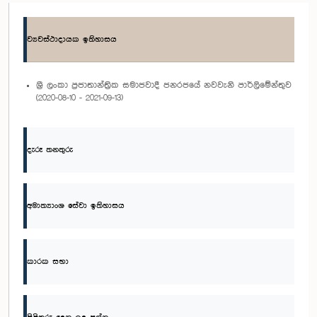
ව්‍යවස්ථාදායක ඉතිහාසය
ශ්‍රී ලංකා ප්‍රජාතාන්ත්‍රික සමාජවාදී ජනරජයේ නවවැනි පාර්ලිමේන්තුව
(2020-08-10 - 2021-09-13)
දැරූ තනතුරු
අමාත්‍යාංශ සේවා ඉතිහාසය
කාරක සභා