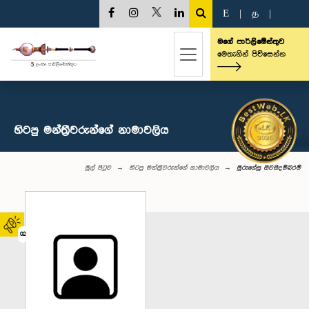
E
|
த
|
මගේ පාර්ලිමේන්තුව
මෙතැනින් පිවිසෙන්න
හිටපු මන්ත්‍රීවරුන්ගේ නාමාවලිය
මුල් පිටුව
හිටපු මන්ත්‍රීවරුන්ගේ නාමාවලිය
මුරුගේසු සිවසිදම්බරම්
02