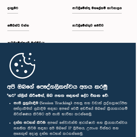
දැනුමට
පාර්ලිමේන්තු මහලේකම් කාර්යාලය
සම්බන්ධ වන්න
පාර්ලිමේන්තුව සජීවීව
පාර්ලි‌මේන්තුවේ මන්ත්‍රීවරු
මුල් පිටුව
පාර්ලිමේන්තු ජංගම යෙදුම
අපි ඔබගේ පෞද්ගලිකත්වය අගය කරමු
"හරි" ක්ලික් කිරීමෙන්, ඔබ පහත සඳහන් දේට එකඟ වේ:
සැසි ලුහුබැඳීම (Session Tracking):
පහසු සහ වඩාත් පුද්ගලාරෝපිත
අත්දැකීමක් ලබාදීම සඳහා අපගේ වෙබ් අඩවියේ ඔබගේ ක්‍රියාකාරකම්
නිරීක්ෂණය කිරීමට අපි සැසි භාවිතා කරන්නෙමු.
අප හා සම්බන්ධ වී සිටින්න :
දත්ත සටහන් කිරීම:
අපගේ සේවාවන්හි ආරක්ෂාව සහ ක්‍රියාකාරීත්වය
සහතික කිරීම සඳහා අපි ඔබගේ IP ලිපිනය, උපාංග විස්තර සහ
අනෙකුත් අදාළ දත්ත සටහන් කරගන්නෙමු.