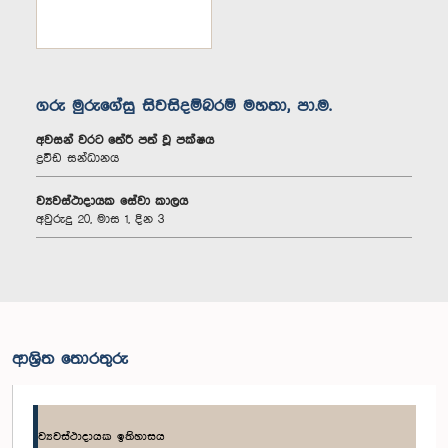
ගරු මුරුගේසු සිවසිදම්බරම් මහතා, පා.ම.
අවසන් වරට තේරී පත් වූ පක්ෂය
ද්‍රවිඩ සන්ධානය
ව්‍යවස්ථාදායක සේවා කාලය
අවුරුදු 20, මාස 1, දින 3
ආශ්‍රිත තොරතුරු
ව්‍යවස්ථාදායක ඉතිහාසය