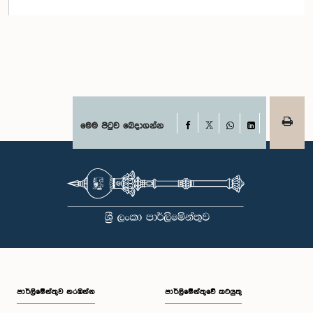
Facebook
මෙම පිටුව බෙදාගන්න
X
WhatsApp
LinkedIn
පාර්ලි‌මේන්තුව නරඹන්න
පාර්ලිමේන්තුවේ කටයුතු