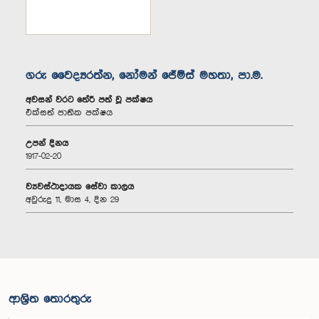
ගරු වෛද්‍යරත්න, නෝමන් ජේම්ස් මහතා, පා.ම.
අවසන් වරට තේරී පත් වූ පක්ෂය
එක්සත් ජාතික පක්ෂය
උපන් දිනය
1917-02-20
ව්‍යවස්ථාදායක සේවා කාලය
අවුරුදු 11, මාස 4, දින 29
ආශ්‍රිත තොරතුරු