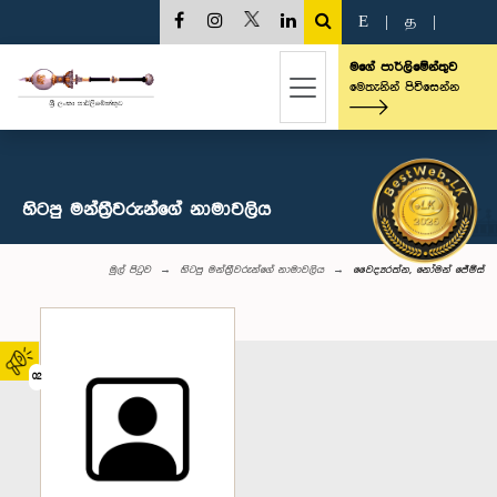
E
|
த
|
මගේ පාර්ලිමේන්තුව
මෙතැනින් පිවිසෙන්න
හිටපු මන්ත්‍රීවරුන්ගේ නාමාවලිය
මුල් පිටුව
හිටපු මන්ත්‍රීවරුන්ගේ නාමාවලිය
වෛද්‍යරත්න, නෝමන් ජේම්ස්
02