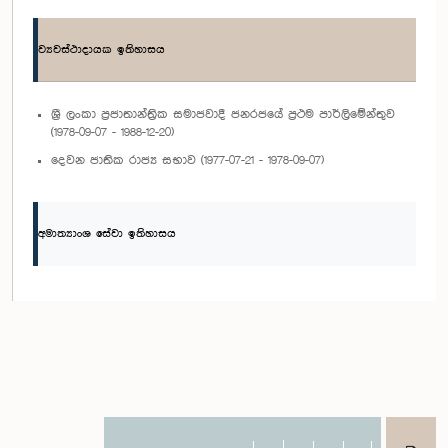
ව්‍යවස්ථාදායක ඉතිහාසය
ශ්‍රී ලංකා ප්‍රජාතාන්ත්‍රික සමාජවාදී ජනරජයේ ප්‍රථම පාර්ලිමේන්තුව
(1978-09-07 - 1988-12-20)
දෙවන ජාතික රාජ්‍ය සභාව (1977-07-21 - 1978-09-07)
අමාත්‍යාංශ සේවා ඉතිහාසය