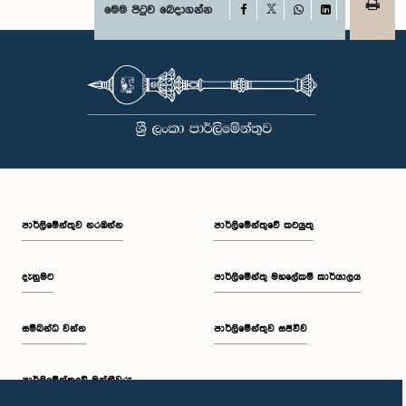
Facebook
මෙම පිටුව බෙදාගන්න
X
WhatsApp
LinkedIn
පාර්ලි‌මේන්තුව නරඹන්න
පාර්ලිමේන්තුවේ කටයුතු
දැනුමට
පාර්ලිමේන්තු මහලේකම් කාර්යාලය
සම්බන්ධ වන්න
පාර්ලිමේන්තුව සජීවීව
පාර්ලි‌මේන්තුවේ මන්ත්‍රීවරු