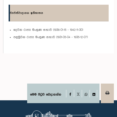
ව්‍යවස්ථාදායක ඉතිහාසය
දෙවන රාජ්‍ය මංත්‍රණ සභාව (1936-01-15 - 1942-11-30)
පළමුවන රාජ්‍ය මංත්‍රණ සභාව (1931-05-04 - 1935-12-07)
Facebook
මෙම පිටුව බෙදාගන්න
X
WhatsApp
LinkedIn