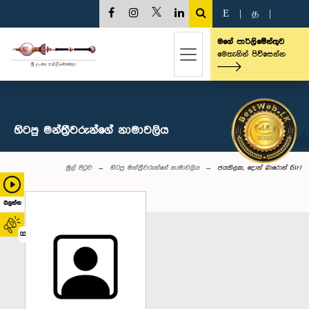
E
|
த
|
මගේ පාර්ලිමේන්තුව
මෙතැනින් පිවිසෙන්න
හිටපු මන්ත්‍රීවරුන්ගේ නාමාවලිය
මුල් පිටුව
හිටපු මන්ත්‍රීවරුන්ගේ නාමාවලිය
ජයතිලක, දොන් බාරොන් (Sir)
බලන්න
02