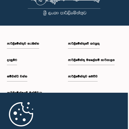
පාර්ලි‌මේන්තුව නරඹන්න
පාර්ලිමේන්තුවේ කටයුතු
දැනුමට
පාර්ලිමේන්තු මහලේකම් කාර්යාලය
සම්බන්ධ වන්න
පාර්ලිමේන්තුව සජීවීව
පාර්ලි‌මේන්තුවේ මන්ත්‍රීවරු
මුල් පිටුව