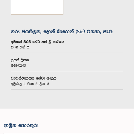
ගරු ජයතිලක, දොන් බාරොන් (Sir) මහතා, පා.ම.
අවසන් වරට තේරී පත් වූ පක්ෂය
සී ඕ එන් ජී
උපන් දිනය
1868-02-13
ව්‍යවස්ථාදායක සේවා කාලය
අවුරුදු 11, මාස 5, දින 18
ආශ්‍රිත තොරතුරු