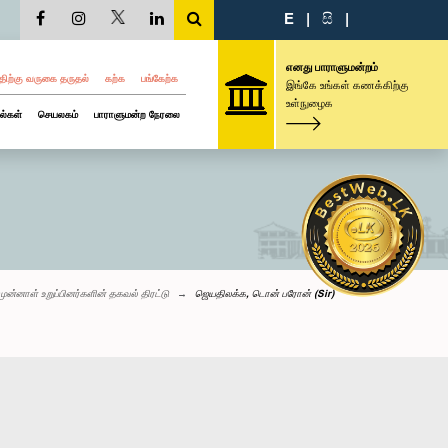
E
|
සි
|
எனது பாராளுமன்றம்
திற்கு வருகை தருதல்
கற்க
பங்கேற்க
இங்கே உங்கள் கணக்கிற்கு
உள்நுழைக
ல்கள்
செயலகம்
பாராளுமன்ற நேரலை
முன்னாள் உறுப்பினர்களின் தகவல் திரட்டு
ஜெயதிலக்க, டொன் பரோன் (Sir)