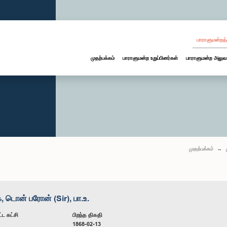
பாராளுமன்றத்
முதற்பக்கம்
பாராளுமன்ற உறுப்பினர்கள்
பாராளுமன்ற அலுவ
முதற்பக்கம்
ொன் பரோன் (Sir), பா.உ.
்ட கட்சி
பிறந்த திகதி
1868-02-13