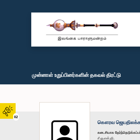
முன்னாள் உறுப்பினர்களின் தகவல் திரட்டு
02
கௌரவ ஜெயதிலக்க, ட
கடைசியாக தேர்ந்தெடுக்கப்பட
சீ.ஓ.என்.ஜி.