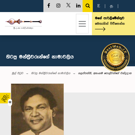
E
|
த
|
මගේ පාර්ලිමේන්තුව
මෙතැනින් පිවිසෙන්න
හිටපු මන්ත්‍රීවරුන්ගේ නාමාවලිය
මුල් පිටුව
හිටපු මන්ත්‍රීවරුන්ගේ නාමාවලිය
ගලප්පත්ති, අහංගම පොල්වත්තේ චන්ද්‍රදාස
02