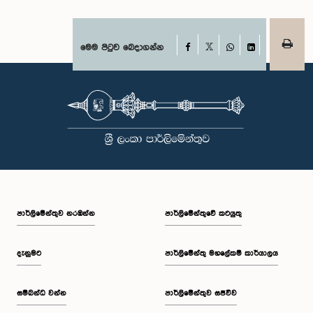
Facebook
මෙම පිටුව බෙදාගන්න
X
WhatsApp
LinkedIn
පාර්ලි‌මේන්තුව නරඹන්න
පාර්ලිමේන්තුවේ කටයුතු
දැනුමට
පාර්ලිමේන්තු මහලේකම් කාර්යාලය
සම්බන්ධ වන්න
පාර්ලිමේන්තුව සජීවීව