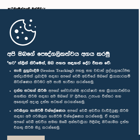
පාර්ලි‌මේන්තුවේ මන්ත්‍රීවරු
මුල් පිටුව
පාර්ලිමේන්තු ජංගම යෙදුම
අපි ඔබගේ පෞද්ගලිකත්වය අගය කරමු
"හරි" ක්ලික් කිරීමෙන්, ඔබ පහත සඳහන් දේට එකඟ වේ:
සැසි ලුහුබැඳීම (Session Tracking):
පහසු සහ වඩාත් පුද්ගලාරෝපිත
අත්දැකීමක් ලබාදීම සඳහා අපගේ වෙබ් අඩවියේ ඔබගේ ක්‍රියාකාරකම්
නිරීක්ෂණය කිරීමට අපි සැසි භාවිතා කරන්නෙමු.
අප හා සම්බන්ධ වී සිටින්න :
දත්ත සටහන් කිරීම:
අපගේ සේවාවන්හි ආරක්ෂාව සහ ක්‍රියාකාරීත්වය
සහතික කිරීම සඳහා අපි ඔබගේ IP ලිපිනය, උපාංග විස්තර සහ
අනෙකුත් අදාළ දත්ත සටහන් කරගන්නෙමු.
සම්මාන
පරිශීලක හැසිරීම් විශ්ලේෂණය:
අපගේ වෙබ් අඩවිය වැඩිදියුණු කිරීම
සඳහා අපි පරිශීලක හැසිරීම විශ්ලේෂණය කරන්නෙමු. ඒ සඳහා
අපගේ වෙබ් අඩවිය සමඟ ඔබේ අන්තර්ක්‍රියා පිළිබඳ නිර්නාමික දත්ත
පෞද්ගලිකත්ව ප්‍රතිපත්තිය
එකතු කිරීම සිදු කරන්නෙමු.
© ශ්‍රී ලංකා පාර්ලි‌මේන්තුව.