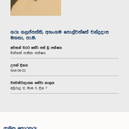
ගරු ගලප්පත්ති, අහංගම පොල්වත්තේ චන්ද්‍රදාස
මහතා, පා.ම.
අවසන් වරට තේරී පත් වූ පක්ෂය
එක්සත් ජාතික පක්ෂය
උපන් දිනය
1948-08-02
ව්‍යවස්ථාදායක සේවා කාලය
අවුරුදු 12, මාස 5, දින 7
ආශ්‍රිත තොරතුරු