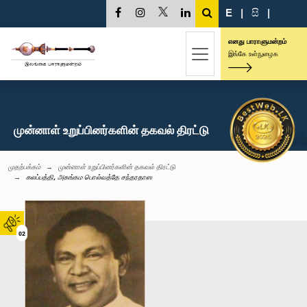
E
|
සි
|
எனது பாராளுமன்றம்
இங்கே உள்நுழைக
முன்னாள் உறுப்பினர்களின் தகவல் திரட்டு
முதற்பக்கம்
முன்னாள் உறுப்பினர்களின் தகவல் திரட்டு
கலப்பத்தி, அகங்கம பொல்வத்தே சந்தரதாஸ
02