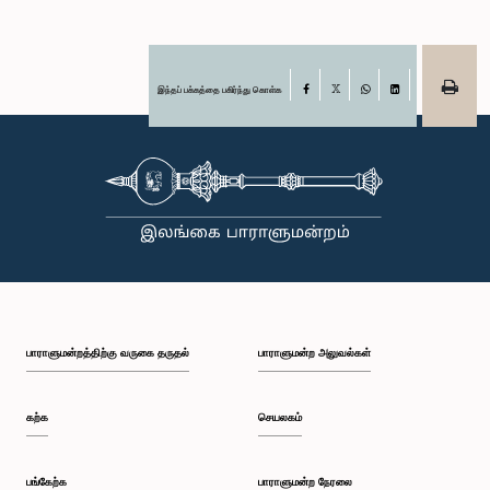
இந்தப் பக்கத்தை பகிர்ந்து கொள்க
Facebook
X
WhatsApp
LinkedIn
பாராளுமன்றத்திற்கு வருகை தருதல்
பாராளுமன்ற அலுவல்கள்
கற்க
செயலகம்
பங்கேற்க
பாராளுமன்ற நேரலை