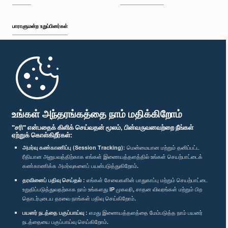
பாராளுமன்ற உறுப்பினர்கள்
முதற்பக்கம்
பாராளுமன்ற கையடக்க செயலி
உங்கள் அந்தரங்கத்தை நாம் மதிக்கிறோம்
"சரி" என்பதைக் கிளிக் செய்வதன் மூலம், பின்வருவனவற்றை நீங்கள்
ஏற்றுக் கொள்கிறீர்கள்:
அமர்வு கண்காணிப்பு (Session Tracking):
மென்மையான மற்றும் தனிப்பட்ட
ரீதியான அனுபவத்திற்காக எங்கள் இணையத்தளத்தில் உங்கள் செயற்பாட்டைக்
எம்மை பின்தொடர்க :
கண்காணிக்க அமர்வுகளைப் பயன்படுத்துகிறோம்.
தரவினைப் பதிவு செய்தல் :
எங்கள் சேவைகளின் பாதுகாப்பு மற்றும் செயற்பாட்டை
விருதுகள்
உறுதிப்படுத்துவதற்காக நாம் உங்களது IP முகவரி, சாதன விவரங்கள் மற்றும் பிற
தொடர்புடைய தரவை நாங்கள் பதிவு செய்கிறோம்.
பயனர் நடத்தை பகுப்பாய்வு :
எமது இணையத்தளத்தை மேம்படுத்த நாம் பயனர்
தனியுரிமைக் கொள்கை
நடத்தையை பகுப்பாய்வு செய்கிறோம்.