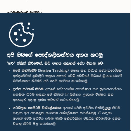
පාර්ලි‌මේන්තුවේ මන්ත්‍රීවරු
මුල් පිටුව
පාර්ලිමේන්තු ජංගම යෙදුම
අපි ඔබගේ පෞද්ගලිකත්වය අගය කරමු
"හරි" ක්ලික් කිරීමෙන්, ඔබ පහත සඳහන් දේට එකඟ වේ:
සැසි ලුහුබැඳීම (Session Tracking):
පහසු සහ වඩාත් පුද්ගලාරෝපිත
අත්දැකීමක් ලබාදීම සඳහා අපගේ වෙබ් අඩවියේ ඔබගේ ක්‍රියාකාරකම්
නිරීක්ෂණය කිරීමට අපි සැසි භාවිතා කරන්නෙමු.
අප හා සම්බන්ධ වී සිටින්න :
දත්ත සටහන් කිරීම:
අපගේ සේවාවන්හි ආරක්ෂාව සහ ක්‍රියාකාරීත්වය
සහතික කිරීම සඳහා අපි ඔබගේ IP ලිපිනය, උපාංග විස්තර සහ
අනෙකුත් අදාළ දත්ත සටහන් කරගන්නෙමු.
සම්මාන
පරිශීලක හැසිරීම් විශ්ලේෂණය:
අපගේ වෙබ් අඩවිය වැඩිදියුණු කිරීම
සඳහා අපි පරිශීලක හැසිරීම විශ්ලේෂණය කරන්නෙමු. ඒ සඳහා
අපගේ වෙබ් අඩවිය සමඟ ඔබේ අන්තර්ක්‍රියා පිළිබඳ නිර්නාමික දත්ත
පෞද්ගලිකත්ව ප්‍රතිපත්තිය
එකතු කිරීම සිදු කරන්නෙමු.