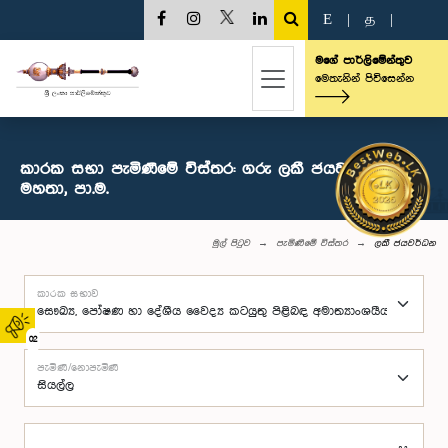
E
|
த
|
මගේ පාර්ලිමේන්තුව
මෙතැනින් පිවිසෙන්න
කාරක සභා පැමිණීමේ විස්තර: ගරු ලකී ජයවර්ධන
මහතා, පා.ම.
මුල් පිටුව
පැමිණීමේ විස්තර
ලකී ජයවර්ධන
කාරක සභාව
02
පැමිණි/නොපැමිණි