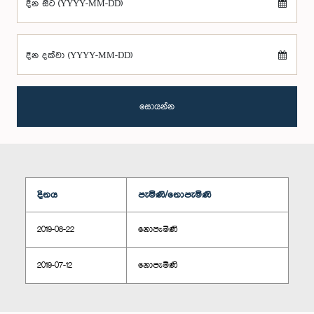
දින සිට (YYYY-MM-DD)
දින දක්වා (YYYY-MM-DD)
සොයන්න
දිනය
පැමිණි/නොපැමිණි
2019-08-22
නොපැමිණි
2019-07-12
නොපැමිණි