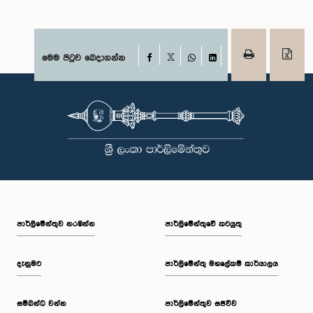
Facebook
මෙම පිටුව බෙදාගන්න
X
WhatsApp
LinkedIn
පාර්ලි‌මේන්තුව නරඹන්න
පාර්ලිමේන්තුවේ කටයුතු
දැනුමට
පාර්ලිමේන්තු මහලේකම් කාර්යාලය
සම්බන්ධ වන්න
පාර්ලිමේන්තුව සජීවීව