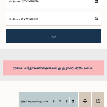
திகதி முதல் (YYYY-MM-DD)
திகதி வரை (YYYY-MM-DD)
தேடு
தரவைப் பெற்றுக்கொள்ள தயவுசெய்து குழுவைத் தெரிவு செய்க!!
இந்தப் பக்கத்தை பகிர்ந்து கொள்க
Facebook
X
WhatsApp
LinkedIn