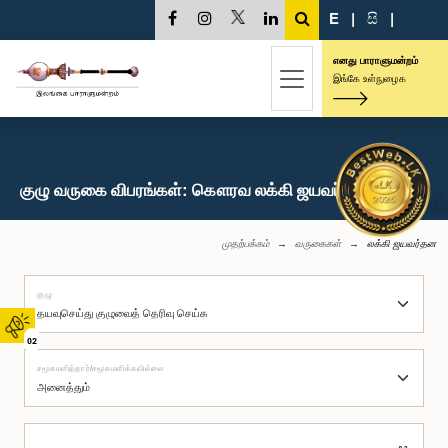
E
|
සි
|
எனது பாராளுமன்றம்
இங்கே உள்நுழைக
குழு வருகை விபரங்கள்: கௌரவ லக்கி ஜயவர்தன, பா.உ.
முதற்பக்கம்
வருகைகள்
லக்கி ஜயவர்தன
குழு
02
சமூகமளித்தார்/சமூகமளிக்கவில்லை