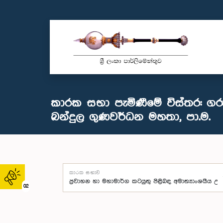
කාරක සභා පැමිණීමේ විස්තර: ගර
බන්දුල ගුණවර්ධන මහතා, පා.ම.
කාරක සභාව
02