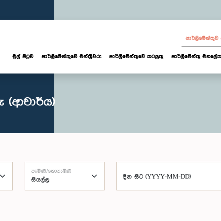
පාර්ලි‌මේන්තු
මුල් පිටුව
පාර්ලි‌මේන්තුවේ මන්ත්‍රීවරු
පාර්ලිමේන්තුවේ කටයුතු
පාර්ලිමේන්තු මහලේක
ු (ආචාර්ය)
පැමිණි/නොපැමිණි
දින සිට (YYYY-MM-DD)