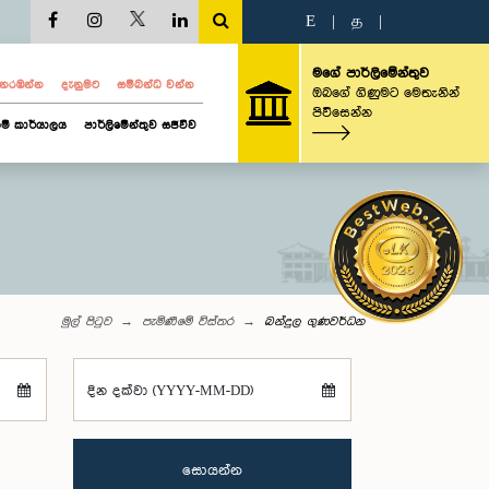
E
|
த
|
මගේ පාර්ලිමේන්තුව
ව නරඹන්න
දැනුමට
සම්බන්ධ වන්න
ඔබගේ ගිණුමට මෙතැනින්
පිවිසෙන්න
ම් කාර්යාලය
පාර්ලිමේන්තුව සජීවීව
මුල් පිටුව
පැමිණීමේ විස්තර
බන්දුල ගුණවර්ධන
දින දක්වා (YYYY-MM-DD)
සොයන්න