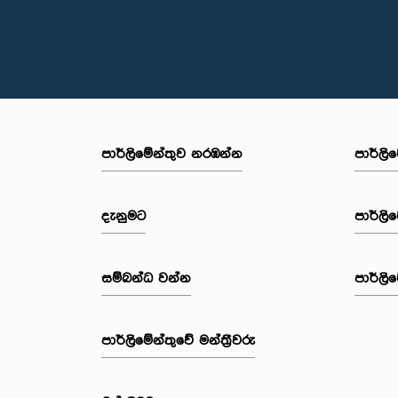
පාර්ලි‌මේන්තුව නරඹන්න
පාර්ලි
දැනුමට
පාර්ලි
සම්බන්ධ වන්න
පාර්ලි
පාර්ලි‌මේන්තුවේ මන්ත්‍රීවරු