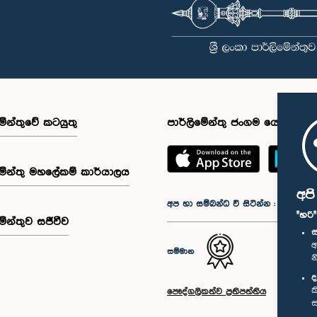
මේන්තුවේ කටයුතු
පාර්ලිමේන්තු ජංගම යෙදුම
මේන්තු මහලේකම් කාර්යාලය
අප
අප හා සම්බන්ධ වී සිටින්න :
"හරි
මේන්තුව සජීවීව
ස
අ
සම්මාන
න
ද
ක
පෞද්ගලිකත්ව ප්‍රතිපත්තිය
ස