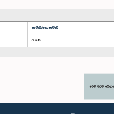
පැමිණි/නොපැමිණි
පැමිණි
මෙම පිටුව බෙදා