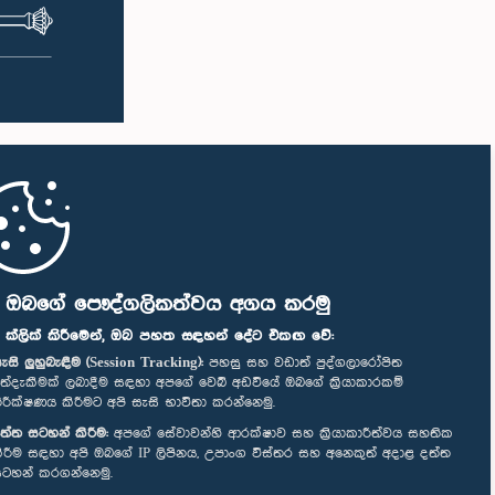
ි ඔබගේ පෞද්ගලිකත්වය අගය කරමු
" ක්ලික් කිරීමෙන්, ඔබ පහත සඳහන් දේට එකඟ වේ:
ැසි ලුහුබැඳීම (Session Tracking):
පහසු සහ වඩාත් පුද්ගලාරෝපිත
ත්දැකීමක් ලබාදීම සඳහා අපගේ වෙබ් අඩවියේ ඔබගේ ක්‍රියාකාරකම්
ිරීක්ෂණය කිරීමට අපි සැසි භාවිතා කරන්නෙමු.
ත්ත සටහන් කිරීම:
අපගේ සේවාවන්හි ආරක්ෂාව සහ ක්‍රියාකාරීත්වය සහතික
ිරීම සඳහා අපි ඔබගේ IP ලිපිනය, උපාංග විස්තර සහ අනෙකුත් අදාළ දත්ත
ටහන් කරගන්නෙමු.