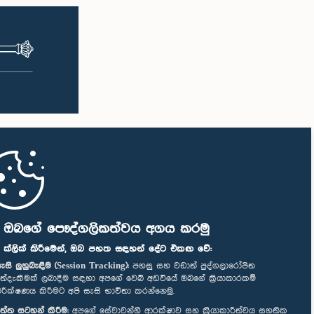
ි ඔබගේ පෞද්ගලිකත්වය අගය කරමු
" ක්ලික් කිරීමෙන්, ඔබ පහත සඳහන් දේට එකඟ වේ:
ැසි ලුහුබැඳීම (Session Tracking):
පහසු සහ වඩාත් පුද්ගලාරෝපිත
ත්දැකීමක් ලබාදීම සඳහා අපගේ වෙබ් අඩවියේ ඔබගේ ක්‍රියාකාරකම්
ිරීක්ෂණය කිරීමට අපි සැසි භාවිතා කරන්නෙමු.
ත්ත සටහන් කිරීම:
අපගේ සේවාවන්හි ආරක්ෂාව සහ ක්‍රියාකාරීත්වය සහතික