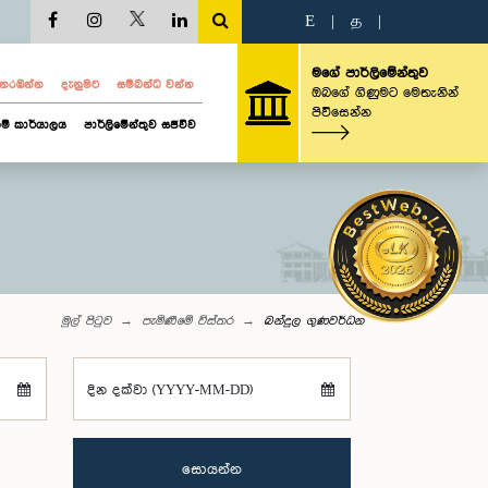
E
|
த
|
මගේ පාර්ලිමේන්තුව
ව නරඹන්න
දැනුමට
සම්බන්ධ වන්න
ඔබගේ ගිණුමට මෙතැනින්
පිවිසෙන්න
ම් කාර්යාලය
පාර්ලිමේන්තුව සජීවීව
මුල් පිටුව
පැමිණීමේ විස්තර
බන්දුල ගුණවර්ධන
දින දක්වා (YYYY-MM-DD)
සොයන්න