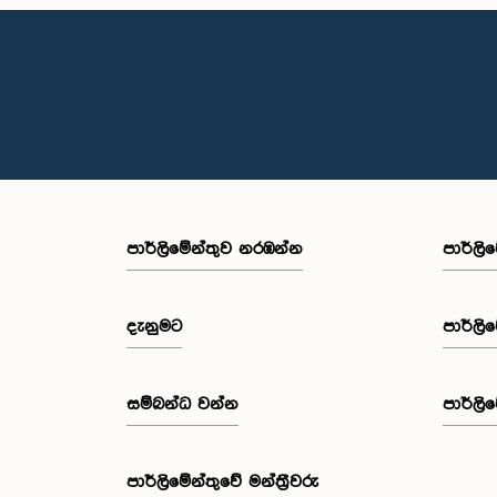
පාර්ලි‌මේන්තුව නරඹන්න
පාර්ලි
දැනුමට
පාර්ලි
සම්බන්ධ වන්න
පාර්ලි
පාර්ලි‌මේන්තුවේ මන්ත්‍රීවරු