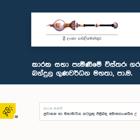
කාරක සභා පැමිණීමේ විස්තර: ගර
බන්දුල ගුණවර්ධන මහතා, පා.ම.
කාරක සභාව
02