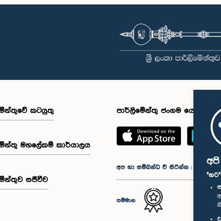
මේන්තුවේ කටයුතු
පාර්ලිමේන්තු ජංගම යෙදුම
මේන්තු මහලේකම් කාර්යාලය
අප
අප හා සම්බන්ධ වී සිටින්න :
"හරි
මේන්තුව සජීවීව
ස
අ
සම්මාන
න
ද