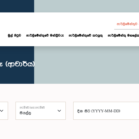
පාර්ලි‌මේන්තු
මුල් පිටුව
පාර්ලි‌මේන්තුවේ මන්ත්‍රීවරු
පාර්ලිමේන්තුවේ කටයුතු
පාර්ලිමේන්තු මහලේක
ු (ආචාර්ය)
පැමිණි/නොපැමිණි
දින සිට (YYYY-MM-DD)