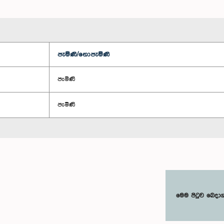
පැමිණි/නොපැමිණි
පැමිණි
පැමිණි
මෙම පිටුව බෙදා