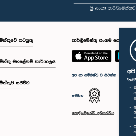
මේන්තුවේ කටයුතු
පාර්ලිමේන්තු ජංගම යෙදුම
මේන්තු මහලේකම් කාර්යාලය
අප
අප හා සම්බන්ධ වී සිටින්න :
"හරි
මේන්තුව සජීවීව
ස
අ
සම්මාන
න
ද
ක
පෞද්ගලිකත්ව ප්‍රතිපත්තිය
ස
ප
අ