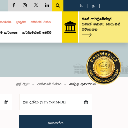
E
|
த
|
මගේ පාර්ලිමේන්තුව
ව නරඹන්න
දැනුමට
සම්බන්ධ වන්න
ඔබගේ ගිණුමට මෙතැනින්
පිවිසෙන්න
ම් කාර්යාලය
පාර්ලිමේන්තුව සජීවීව
මුල් පිටුව
පැමිණීමේ විස්තර
බන්දුල ගුණවර්ධන
දින දක්වා (YYYY-MM-DD)
සොයන්න