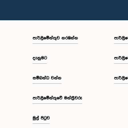
පාර්ලි‌මේන්තුව නරඹන්න
පාර්ලි
දැනුමට
පාර්ලි
සම්බන්ධ වන්න
පාර්ලි
පාර්ලි‌මේන්තුවේ මන්ත්‍රීවරු
මුල් පිටුව