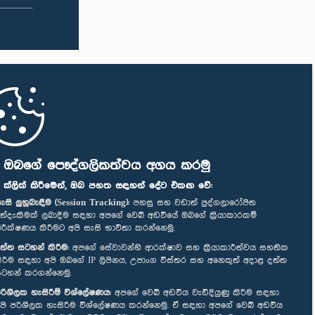
ි ඔබගේ පෞද්ගලිකත්වය අගය කරමු
" ක්ලික් කිරීමෙන්, ඔබ පහත සඳහන් දේට එකඟ වේ:
ැසි ලුහුබැඳීම (Session Tracking):
පහසු සහ වඩාත් පුද්ගලාරෝපිත
ත්දැකීමක් ලබාදීම සඳහා අපගේ වෙබ් අඩවියේ ඔබගේ ක්‍රියාකාරකම්
ිරීක්ෂණය කිරීමට අපි සැසි භාවිතා කරන්නෙමු.
ත්ත සටහන් කිරීම:
අපගේ සේවාවන්හි ආරක්ෂාව සහ ක්‍රියාකාරීත්වය සහතික
ිරීම සඳහා අපි ඔබගේ IP ලිපිනය, උපාංග විස්තර සහ අනෙකුත් අදාළ දත්ත
ටහන් කරගන්නෙමු.
රිශීලක හැසිරීම් විශ්ලේෂණය:
අපගේ වෙබ් අඩවිය වැඩිදියුණු කිරීම සඳහා
පි පරිශීලක හැසිරීම විශ්ලේෂණය කරන්නෙමු. ඒ සඳහා අපගේ වෙබ් අඩවිය