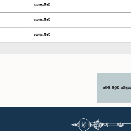
නොපැමිණි
නොපැමිණි
නොපැමිණි
මෙම පිටුව බෙදා