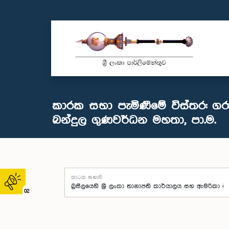
කාරක සභා පැමිණීමේ විස්තර: ගර
බන්දුල ගුණවර්ධන මහතා, පා.ම.
කාරක සභාව
02