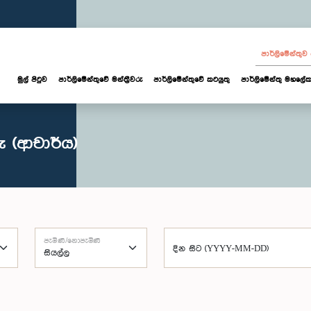
පාර්ලි‌මේන්තු
මුල් පිටුව
පාර්ලි‌මේන්තුවේ මන්ත්‍රීවරු
පාර්ලිමේන්තුවේ කටයුතු
පාර්ලිමේන්තු මහලේක
ු (ආචාර්ය)
පැමිණි/නොපැමිණි
දින සිට (YYYY-MM-DD)