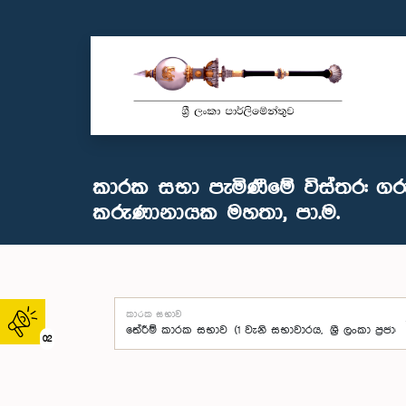
කාරක සභා පැමිණීමේ විස්තර: ගර
කරුණානායක මහතා, පා.ම.
කාරක සභාව
02