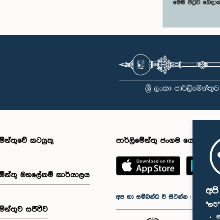
මෙම පිටුව බෙදා
මේන්තුවේ කටයුතු
පාර්ලිමේන්තු ජංගම යෙදුම
මේන්තු මහලේකම් කාර්යාලය
අප
අප හා සම්බන්ධ වී සිටින්න :
"හරි
මේන්තුව සජීවීව
ස