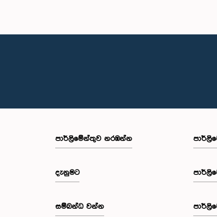
පාර්ලි‌මේන්තුව නරඹන්න
පාර්ලි
දැනුමට
පාර්ලි
සම්බන්ධ වන්න
පාර්ලි