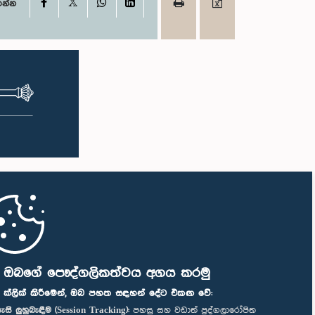
X
Facebook
WhatsApp
LinkedIn
ගන්න
ි ඔබගේ පෞද්ගලිකත්වය අගය කරමු
" ක්ලික් කිරීමෙන්, ඔබ පහත සඳහන් දේට එකඟ වේ:
ැසි ලුහුබැඳීම (Session Tracking):
පහසු සහ වඩාත් පුද්ගලාරෝපිත