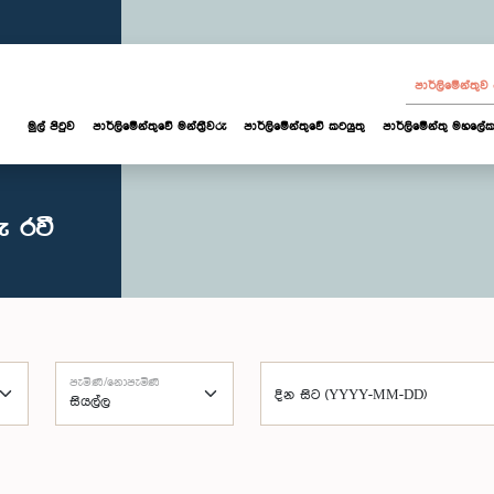
පාර්ලි‌මේන්තු
මුල් පිටුව
පාර්ලි‌මේන්තුවේ මන්ත්‍රීවරු
පාර්ලිමේන්තුවේ කටයුතු
පාර්ලිමේන්තු මහලේක
ු රවී
පැමිණි/නොපැමිණි
දින සිට (YYYY-MM-DD)