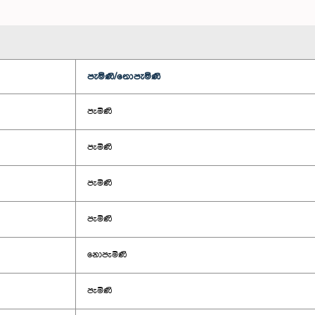
පැමිණි/නොපැමිණි
පැමිණි
පැමිණි
පැමිණි
පැමිණි
නොපැමිණි
පැමිණි