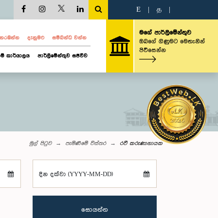
E
|
த
|
මගේ පාර්ලිමේන්තුව
ව නරඹන්න
දැනුමට
සම්බන්ධ වන්න
ඔබගේ ගිණුමට මෙතැනින්
පිවිසෙන්න
ම් කාර්යාලය
පාර්ලිමේන්තුව සජීවීව
මුල් පිටුව
පැමිණීමේ විස්තර
රවී කරුණානායක
දින දක්වා (YYYY-MM-DD)
සොයන්න