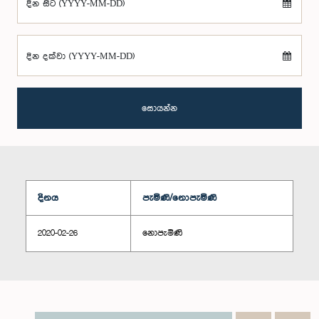
දින සිට (YYYY-MM-DD)
දින දක්වා (YYYY-MM-DD)
සොයන්න
දිනය
පැමිණි/නොපැමිණි
2020-02-26
නොපැමිණි