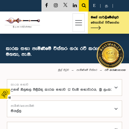
E
|
த
|
මගේ පාර්ලිමේන්තුව
මෙතැනින් පිවිසෙන්න
කාරක සභා පැමිණීමේ විස්තර: ගරු රවී කරුණානායක
මහතා, පා.ම.
මුල් පිටුව
පැමිණීමේ විස්තර
රවී කරුණානායක
කාරක සභාව
02
පැමිණි/නොපැමිණි