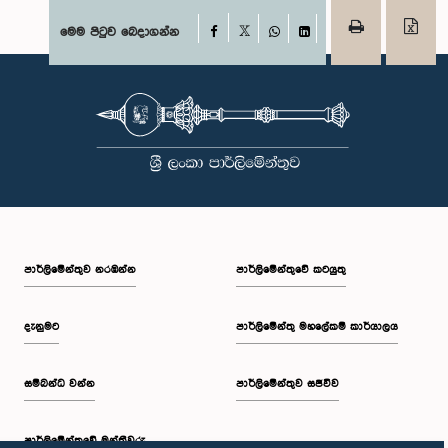
Facebook
මෙම පිටුව බෙදාගන්න
X
WhatsApp
LinkedIn
පාර්ලි‌මේන්තුව නරඹන්න
පාර්ලිමේන්තුවේ කටයුතු
දැනුමට
පාර්ලිමේන්තු මහලේකම් කාර්යාලය
සම්බන්ධ වන්න
පාර්ලිමේන්තුව සජීවීව
පාර්ලි‌මේන්තුවේ මන්ත්‍රීවරු