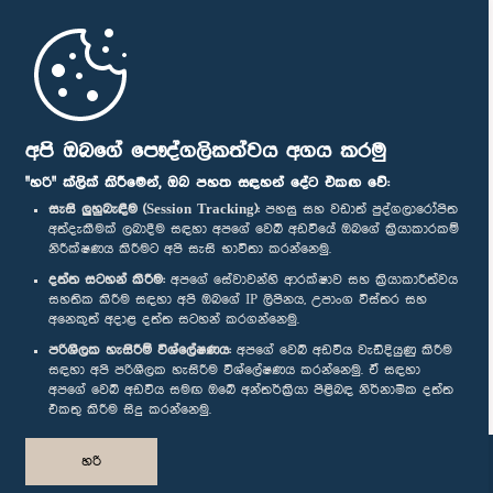
මුල් පිටුව
පාර්ලිමේන්තු ජංගම යෙදුම
අපි ඔබගේ පෞද්ගලිකත්වය අගය කරමු
"හරි" ක්ලික් කිරීමෙන්, ඔබ පහත සඳහන් දේට එකඟ වේ:
සැසි ලුහුබැඳීම (Session Tracking):
පහසු සහ වඩාත් පුද්ගලාරෝපිත
අත්දැකීමක් ලබාදීම සඳහා අපගේ වෙබ් අඩවියේ ඔබගේ ක්‍රියාකාරකම්
නිරීක්ෂණය කිරීමට අපි සැසි භාවිතා කරන්නෙමු.
අප හා සම්බන්ධ වී සිටින්න :
දත්ත සටහන් කිරීම:
අපගේ සේවාවන්හි ආරක්ෂාව සහ ක්‍රියාකාරීත්වය
සහතික කිරීම සඳහා අපි ඔබගේ IP ලිපිනය, උපාංග විස්තර සහ
අනෙකුත් අදාළ දත්ත සටහන් කරගන්නෙමු.
සම්මාන
පරිශීලක හැසිරීම් විශ්ලේෂණය:
අපගේ වෙබ් අඩවිය වැඩිදියුණු කිරීම
සඳහා අපි පරිශීලක හැසිරීම විශ්ලේෂණය කරන්නෙමු. ඒ සඳහා
අපගේ වෙබ් අඩවිය සමඟ ඔබේ අන්තර්ක්‍රියා පිළිබඳ නිර්නාමික දත්ත
පෞද්ගලිකත්ව ප්‍රතිපත්තිය
එකතු කිරීම සිදු කරන්නෙමු.
© ශ්‍රී ලංකා පාර්ලි‌මේන්තුව.
හරි
සියලු හිමිකම් ඇවිරිණි.
නිර්මාණය සහ සංවර්ධනය
TekGeeks